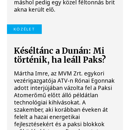
máshol pedig egy közel féltonnás brit
akna került elő.
KÖZÉLET
Késéltánc a Dunán: Mi
történik, ha leáll Paks?
Mártha Imre, az MVM Zrt. egykori
vezérigazgatója ATV-n Rónai Egonnak
adott interjújában vázolta fel a Paksi
Atomerőmű előtt álló példátlan
technológiai kihívásokat. A
szakember, aki korábban éveken át
felelt a hazai energetikai
fejlesztésekért és a paksi blokkok