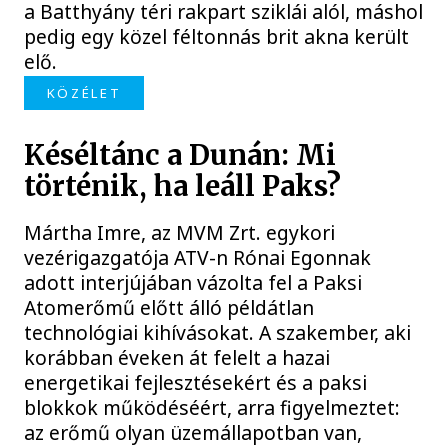
a Batthyány téri rakpart sziklái alól, máshol
pedig egy közel féltonnás brit akna került
elő.
KÖZÉLET
Késéltánc a Dunán: Mi
történik, ha leáll Paks?
Mártha Imre, az MVM Zrt. egykori
vezérigazgatója ATV-n Rónai Egonnak
adott interjújában vázolta fel a Paksi
Atomerőmű előtt álló példátlan
technológiai kihívásokat. A szakember, aki
korábban éveken át felelt a hazai
energetikai fejlesztésekért és a paksi
blokkok működéséért, arra figyelmeztet:
az erőmű olyan üzemállapotban van,