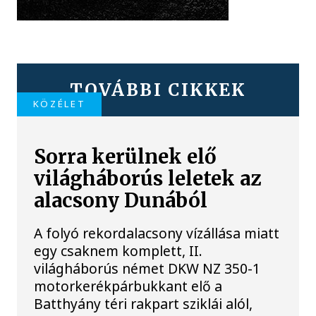
TOVÁBBI CIKKEK
KÖZÉLET
Sorra kerülnek elő
világháborús leletek az
alacsony Dunából
A folyó rekordalacsony vízállása miatt
egy csaknem komplett, II.
világháborús német DKW NZ 350-1
motorkerékpárbukkant elő a
Batthyány téri rakpart sziklái alól,