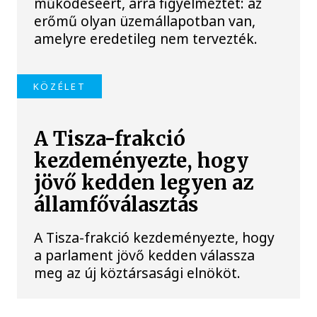
működéséért, arra figyelmeztet: az
erőmű olyan üzemállapotban van,
amelyre eredetileg nem tervezték.
KÖZÉLET
A Tisza-frakció
kezdeményezte, hogy
jövő kedden legyen az
államfőválasztás
A Tisza-frakció kezdeményezte, hogy
a parlament jövő kedden válassza
meg az új köztársasági elnököt.