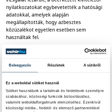
nyilatkozatokat egybevetették a hatósági
adatokkal, amelyek alapján
megállapították, hogy azbesztes
kőzúzalékot egyetlen esetben sem
használtak fel.
Amennyiben az azbeszt szennyezettséggel
kapcsolatban bármilyen további
Beleegyezés
Részletek
A sütikről
információt tudnak meg - beleértve a
kőzúzalék elszállítását is -, arról a
lakosságot haladéktalanul tájékoztatják.
Ez a weboldal sütiket használ
Sütiket használunk a tartalmak és hirdetések személyre
szabásához, közösségi funkciók biztosításához,
valamint weboldalforgalmunk elemzéséhez. Ezenkívül
közélet
Porga Gyula
azbeszt
közösségi média-, hirdető- és elemező partnereinkkel