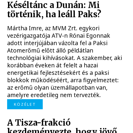
Késéltánc a Dunán: Mi
történik, ha leáll Paks?
Mártha Imre, az MVM Zrt. egykori
vezérigazgatója ATV-n Rónai Egonnak
adott interjújában vázolta fel a Paksi
Atomerőmű előtt álló példátlan
technológiai kihívásokat. A szakember, aki
korábban éveken át felelt a hazai
energetikai fejlesztésekért és a paksi
blokkok működéséért, arra figyelmeztet:
az erőmű olyan üzemállapotban van,
amelyre eredetileg nem tervezték.
KÖZÉLET
A Tisza-frakció
kezdeményezte, hogy jövő