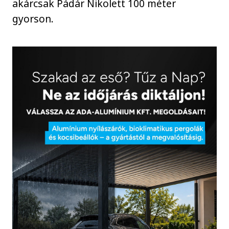
akárcsak Pádár Nikolett 100 méter
gyorson.