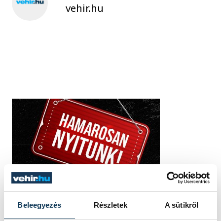
vehir.hu
Beleegyezés
Részletek
A sütikről