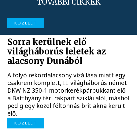
TOVÁBBI CIKKEK
KÖZÉLET
Sorra kerülnek elő
világháborús leletek az
alacsony Dunából
A folyó rekordalacsony vízállása miatt egy
csaknem komplett, II. világháborús német
DKW NZ 350-1 motorkerékpárbukkant elő
a Batthyány téri rakpart sziklái alól, máshol
pedig egy közel féltonnás brit akna került
elő.
KÖZÉLET