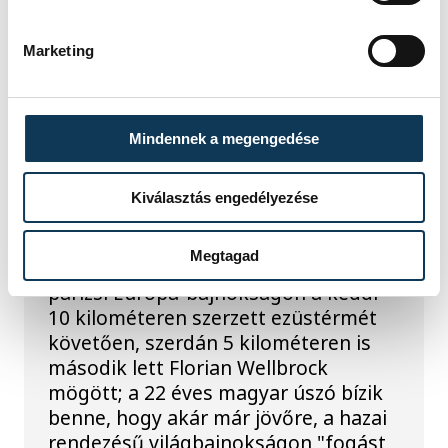
TOVÁBBI CIKKEK
ÚSZÁS
Marketing
Betlehem szerint az idő
neki dolgozik, jövőre
Mindennek a megengedése
hazai környezetben
találna fogást
Kiválasztás engedélyezése
Wellbrockon
Megtagad
A nyíltvízi úszó Betlehem Dávid a
párizsi Európa-bajnokságon a keddi
10 kilométeren szerzett ezüstérmét
követően, szerdán 5 kilométeren is
második lett Florian Wellbrock
mögött; a 22 éves magyar úszó bízik
benne, hogy akár már jövőre, a hazai
rendezésű világbajnokságon "fogást