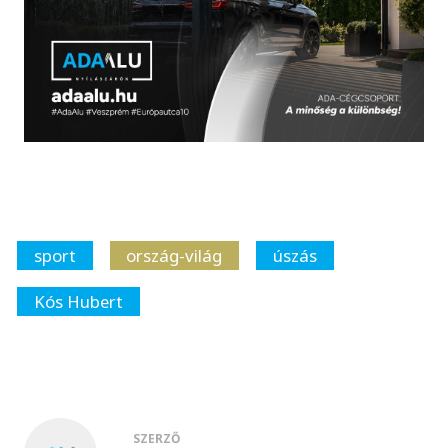
sport
ország-világ
úszás
Kós Hubert
SZERZŐ