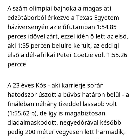
A szám olimpiai bajnoka a magaslati
edzőtáborból érkezve a Texas Egyetem
háziversenyén az előfutamban 1:54.85
perces idővel zárt, ezzel idén ő lett az első,
aki 1:55 percen belülre került, az eddigi
első a dél-afrikai Peter Coetze volt 1:55.26
perccel
A 23 éves Kós - aki karrierje során
hatodszor úszott a bűvös határon belül - a
fináléban néhány tizeddel lassabb volt
(1:55.62 p), de így is magabiztosan
diadalmaskodott, negyedórával később
pedig 200 méter vegyesen lett harmadik,