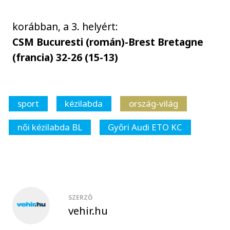
korábban, a 3. helyért:
CSM Bucuresti (román)-Brest Bretagne
(francia) 32-26 (15-13)
sport
kézilabda
ország-világ
női kézilabda BL
Győri Audi ETO KC
SZERZŐ
vehir.hu