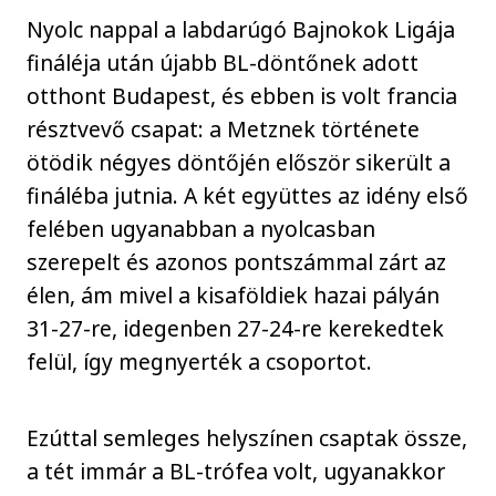
Nyolc nappal a labdarúgó Bajnokok Ligája
fináléja után újabb BL-döntőnek adott
otthont Budapest, és ebben is volt francia
résztvevő csapat: a Metznek története
ötödik négyes döntőjén először sikerült a
fináléba jutnia. A két együttes az idény első
felében ugyanabban a nyolcasban
szerepelt és azonos pontszámmal zárt az
élen, ám mivel a kisaföldiek hazai pályán
31-27-re, idegenben 27-24-re kerekedtek
felül, így megnyerték a csoportot.
Ezúttal semleges helyszínen csaptak össze,
a tét immár a BL-trófea volt, ugyanakkor