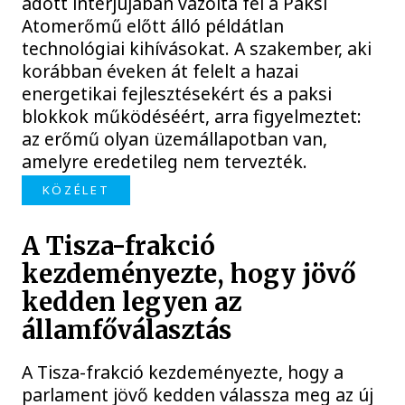
adott interjújában vázolta fel a Paksi
Atomerőmű előtt álló példátlan
technológiai kihívásokat. A szakember, aki
korábban éveken át felelt a hazai
energetikai fejlesztésekért és a paksi
blokkok működéséért, arra figyelmeztet:
az erőmű olyan üzemállapotban van,
amelyre eredetileg nem tervezték.
KÖZÉLET
A Tisza-frakció
kezdeményezte, hogy jövő
kedden legyen az
államfőválasztás
A Tisza-frakció kezdeményezte, hogy a
parlament jövő kedden válassza meg az új