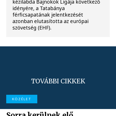
kézilabda Bajnokok Ligája következő
idényére, a Tatabánya
férficsapatának jelentkezését
azonban elutasította az európai
szövetség (EHF).
TOVÁBBI CIKKEK
KÖZÉLET
Sorra kerülnek elő