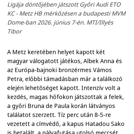
Ligája döntőjében játszott Győri Audi ETO
KC - Metz HB mérkőzésen a budapesti MVM
Dome-ban 2026. június 7-én. MTI/Illyés
Tibor
A Metz keretében helyet kapott két
magyar válogatott játékos, Albek Anna és
az Európa-bajnoki bronzérmes Vámos
Petra, előbbi támadásban már a találkozó
elején lehetőséget kapott. Intenzív volt a
kezdés, magas hőfokon játszottak a felek,
a győri Bruna de Paula korán látványos
találatot szerzett. Tíz perc után 8-5-re
vezetett a címvédő, a kapus Hatadou Sako
is betalált, a pályafutása utolsó meccsét