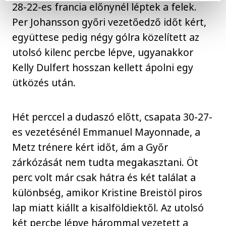
28-22-es francia előnynél léptek a felek.
Per Johansson győri vezetőedző időt kért,
együttese pedig négy gólra közelített az
utolsó kilenc percbe lépve, ugyanakkor
Kelly Dulfert hosszan kellett ápolni egy
ütközés után.
Hét perccel a dudaszó előtt, csapata 30-27-
es vezetésénél Emmanuel Mayonnade, a
Metz trénere kért időt, ám a Győr
zárkózását nem tudta megakasztani. Öt
perc volt már csak hátra és két találat a
különbség, amikor Kristine Breistöl piros
lap miatt kiállt a kisalföldiektől. Az utolsó
két percbe lépve hárommal vezetett a