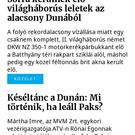
világháborús leletek az
alacsony Dunából
A folyó rekordalacsony vízállása miatt egy
csaknem komplett, II. világháborús német
DKW NZ 350-1 motorkerékpárbukkant elő
a Batthyány téri rakpart sziklái alól, máshol
pedig egy közel féltonnás brit akna került
elő.
KÖZÉLET
Késéltánc a Dunán: Mi
történik, ha leáll Paks?
Mártha Imre, az MVM Zrt. egykori
vezérigazgatója ATV-n Rónai Egonnak