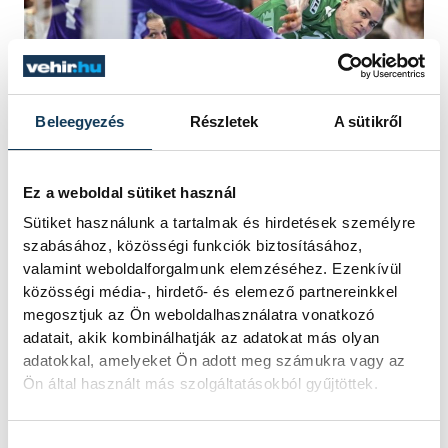
Beleegyezés
Részletek
A sütikről
Veronica Egebakken Kristiansen, a Győr
játékosa a női kézilabda Bajnokok Ligája
Ez a weboldal sütiket használ
döntőjében játszott Győri Audi ETO KC -
Sütiket használunk a tartalmak és hirdetések személyre
Metz HB mérkőzésen a budapesti MVM
szabásához, közösségi funkciók biztosításához,
Dome-ban 2026. június 7-én. MTI/Illyés
valamint weboldalforgalmunk elemzéséhez. Ezenkívül
Tibor
közösségi média-, hirdető- és elemező partnereinkkel
megosztjuk az Ön weboldalhasználatra vonatkozó
adatait, akik kombinálhatják az adatokat más olyan
A második félidő Dione Housheer góljával
adatokkal, amelyeket Ön adott meg számukra vagy az
Ön által használt más szolgáltatásokból gyűjtöttek.
és kétperces kiállításával kezdődött,
utóbbit a játékvezetők visszanézték piros
Hozzájárulás kiválasztása