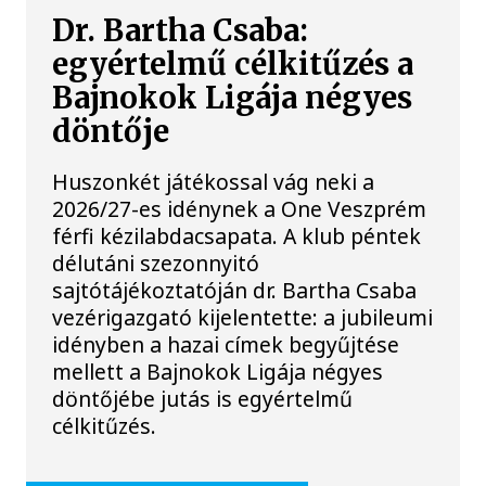
Dr. Bartha Csaba:
egyértelmű célkitűzés a
Bajnokok Ligája négyes
döntője
Huszonkét játékossal vág neki a
2026/27-es idénynek a One Veszprém
férfi kézilabdacsapata. A klub péntek
délutáni szezonnyitó
sajtótájékoztatóján dr. Bartha Csaba
vezérigazgató kijelentette: a jubileumi
idényben a hazai címek begyűjtése
mellett a Bajnokok Ligája négyes
döntőjébe jutás is egyértelmű
célkitűzés.