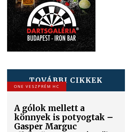
TOVÁBBI CIKKEK
ONE VESZPRÉM HC
A gólok mellett a
könnyek is potyogtak –
Gasper Marguc