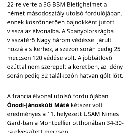
22-re verte a SG BBM Bietigheimet a
német másodosztály utolsó fordulójában,
ennek köszönhetően bajnokként jutott
vissza az élvonalba. A Spanyolországba
visszatérő Nagy három védéssel járult
hozzá a sikerhez, a szezon során pedig 25
meccsen 120 védése volt. A jobbátlövő
ezúttal nem szerepelt a keretben, az idény
során pedig 32 találkozón hatvan gólt lőtt.
A francia élvonal utolsó fordulójában
Ónodi
-
Jánoskúti Máté
kétszer volt
eredményes a 11. helyezett USAM Nimes
Gard-ban a Montpellier otthonában 34-30-
ra elveszített meccsen.