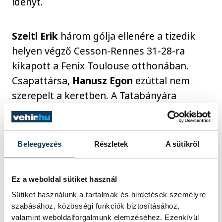
idényt.
Szeitl
Erik
három gólja ellenére a tizedik
helyen végző Cesson-Rennes 31-28-ra
kikapott a Fenix Toulouse otthonában.
Csapattársa,
Hanusz Egon
ezúttal nem
szerepelt a keretben. A Tatabányára
igazoló
Szűcs
Bence
együttese, az USDK
Dunkerque a 13. helyen zárt.
Beleegyezés
Részletek
A sütikről
sport
kézilabda
ország-világ
Ez a weboldal sütiket használ
Sipos Adrián
Imre Bence
Sütiket használunk a tartalmak és hirdetések személyre
szabásához, közösségi funkciók biztosításához,
Palasics Kristóf
Hanusz Egon
valamint weboldalforgalmunk elemzéséhez. Ezenkívül