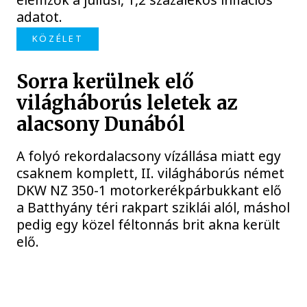
adatot.
KÖZÉLET
Sorra kerülnek elő
világháborús leletek az
alacsony Dunából
A folyó rekordalacsony vízállása miatt egy
csaknem komplett, II. világháborús német
DKW NZ 350-1 motorkerékpárbukkant elő
a Batthyány téri rakpart sziklái alól, máshol
pedig egy közel féltonnás brit akna került
elő.