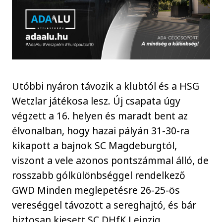
Utóbbi nyáron távozik a klubtól és a HSG
Wetzlar játékosa lesz. Új csapata úgy
végzett a 16. helyen és maradt bent az
élvonalban, hogy hazai pályán 31-30-ra
kikapott a bajnok SC Magdeburgtól,
viszont a vele azonos pontszámmal álló, de
rosszabb gólkülönbséggel rendelkező
GWD Minden meglepetésre 26-25-ös
vereséggel távozott a sereghajtó, és bár
biztosan kiesett SC DHfK Leipzig