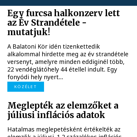
Egy furcsa halkonzerv lett
az Év Strandétele -
mutatjuk!
A Balatoni Kör idén tizenkettedik
alkalommal hirdette meg az év strandétele
versenyt, amelyre minden eddiginél több,
22 vendéglátóhely 44 étellel indult. Egy
fonyódi hely nyert...
KÖZÉLET
Meglepték az elemzőket a
júliusi inflációs adatok
Hatalmas meglepetésként értékelték az
elemzők a júliusi, 1,2 százalékos inflációs