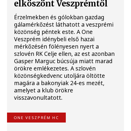
elköszönt Veszprémtől
Érzelmekben és gólokban gazdag
gálamérkőzést láthatott a veszprémi
közönség péntek este. A One
Veszprém idénybeli első hazai
mérkőzésén fölényesen nyert a
szlovén RK Celje ellen, az est azonban
Gasper Marguc búcsúja miatt marad
örökre emlékezetes. A szlovén
közönségkedvenc utoljára öltötte
magára a bakonyiak 24-es mezét,
amelyet a klub örökre
visszavonultatott.
ONE VESZPRÉM HC