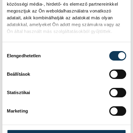
közösségi média-, hirdető- és elemező partnereinkkel
Nagy Benedek
Leimeter Csaba
megosztjuk az Ön weboldalhasználatra vonatkozó
adatait, akik kombinálhatják az adatokat más olyan
Bartucz László
Ónodi-Jánoskúti Máté
adatokkal, amelyeket Ön adott meg számukra vagy az
Ön által használt más szolgáltatásokból gyűjtöttek.
Szeitl Erik
Szücs Balázs
Hozzájárulás kiválasztása
Elengedhetetlen
Beállítások
SZERZŐ
vehir.hu
Statisztikai
Marketing