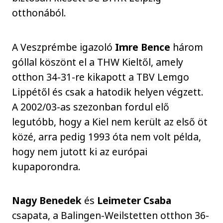
otthonából.
A Veszprémbe igazoló
Imre Bence
három
góllal köszönt el a THW Kieltől, amely
otthon 34-31-re kikapott a TBV Lemgo
Lippétől és csak a hatodik helyen végzett.
A 2002/03-as szezonban fordul elő
legutóbb, hogy a Kiel nem került az első öt
közé, arra pedig 1993 óta nem volt példa,
hogy nem jutott ki az európai
kupaporondra.
Nagy Benedek
és
Leimeter
Csaba
csapata, a Balingen-Weilstetten otthon 36-