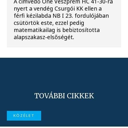
A címvédő One Veszprém HC 41-30-ra
nyert a vendég Csurgói KK ellen a
férfi kézilabda NB I 23. fordulójában
csütörtök este, ezzel pedig
matematikailag is bebiztosította
alapszakasz-elsőségét.
TOVÁBBI CIKKEK
KÖZÉLET