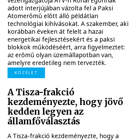
vezérigazgatója ATV-n Rónai Egonnak
adott interjújában vázolta fel a Paksi
Atomerőmű előtt álló példátlan
technológiai kihívásokat. A szakember, aki
korábban éveken át felelt a hazai
energetikai fejlesztésekért és a paksi
blokkok működéséért, arra figyelmeztet:
az erőmű olyan üzemállapotban van,
amelyre eredetileg nem tervezték.
KÖZÉLET
A Tisza-frakció
kezdeményezte, hogy jövő
kedden legyen az
államfőválasztás
A Tisza-frakció kezdeményezte, hogy a