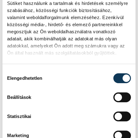
Sütiket használunk a tartalmak és hirdetések személyre
Veszprémi Szurkolói Egyesület
szabásához, közösségi funkciók biztosításához,
valamint weboldalforgalmunk elemzéséhez. Ezenkívül
közösségi média-, hirdető- és elemező partnereinkkel
megosztjuk az Ön weboldalhasználatra vonatkozó
adatait, akik kombinálhatják az adatokat más olyan
adatokkal, amelyeket Ön adott meg számukra vagy az
SZERZŐ
Ön által használt más szolgáltatásokból gyűjtöttek.
vehir.hu
Hozzájárulás kiválasztása
Elengedhetetlen
Események
Beállítások
Statisztikai
KORÁBBI ESEMÉNYEK BETÖLTÉSE
Marketing