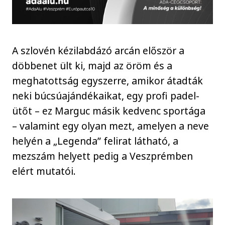
A szlovén kézilabdázó arcán először a
döbbenet ült ki, majd az öröm és a
meghatottság egyszerre, amikor átadták
neki búcsúajándékaikat, egy profi padel-
ütőt – ez Marguc másik kedvenc sportága
– valamint egy olyan mezt, amelyen a neve
helyén a „Legenda” felirat látható, a
mezszám helyett pedig a Veszprémben
elért mutatói.