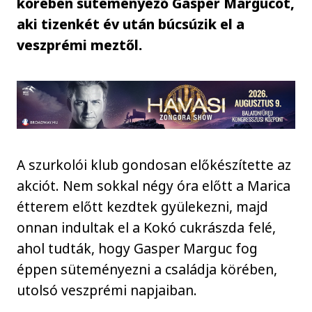
körében süteményező Gasper Margucot,
aki tizenkét év után búcsúzik el a
veszprémi meztől.
A szurkolói klub gondosan előkészítette az
akciót. Nem sokkal négy óra előtt a Marica
étterem előtt kezdtek gyülekezni, majd
onnan indultak el a Kokó cukrászda felé,
ahol tudták, hogy Gasper Marguc fog
éppen süteményezni a családja körében,
utolsó veszprémi napjaiban.