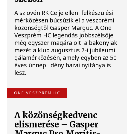
A szlovén RK Celje elleni felkészülési
mérkőzésen búcsúzik el a veszprémi
közönségtől Gasper Marguc. A One
Veszprém HC legendás jobbszélsője
még egyszer magára ölti a bakonyiak
mezét a klub augusztus 7-i jubileumi
gálamérkőzésén, amely egyben az 50
éves ünnepi idény hazai nyitánya is
lesz.
ONE VESZPRÉM HC
A közönségkedvenc
elismerése – Gasper
Marguc Pro Meritis-