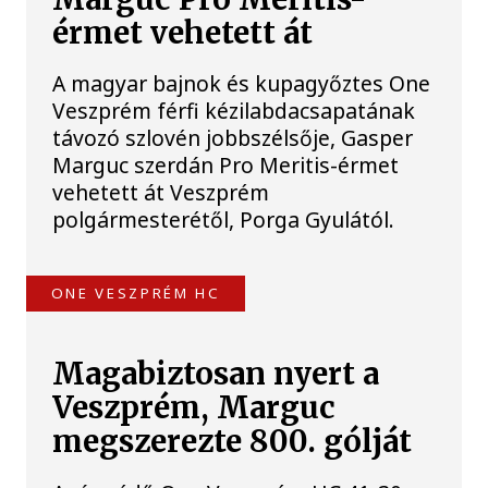
érmet vehetett át
A magyar bajnok és kupagyőztes One
Veszprém férfi kézilabdacsapatának
távozó szlovén jobbszélsője, Gasper
Marguc szerdán Pro Meritis-érmet
vehetett át Veszprém
polgármesterétől, Porga Gyulától.
ONE VESZPRÉM HC
Magabiztosan nyert a
Veszprém, Marguc
megszerezte 800. gólját