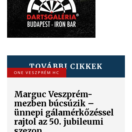
TOVÁBBI CIKKEK
ONE VESZPRÉM HC
Marguc Veszprém-
mezben búcsúzik –
ünnepi gálamérkőzéssel
rajtol az 50. jubileumi
szezon