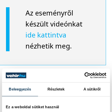
Az eseményről
készült videónkat
ide kattintva
nézhetik meg.
közélet
sport
kézilabda
Beleegyezés
Részletek
A sütikről
One Veszprém HC
Gasper Marguc
szurkolói akció
Ez a weboldal sütiket használ