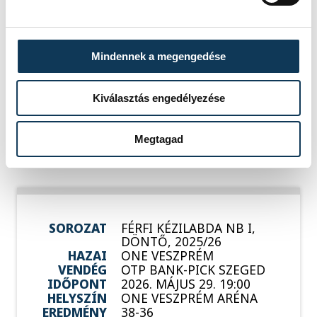
SOROZAT
FÉRFI KÉZILABDA NB I,
2025/26
HAZAI
NEKA
Mindennek a megengedése
VENDÉG
ONE VESZPRÉM
IDŐPONT
2026. MÁJUS 20. 18:15
HELYSZÍN
BALATONBOGLÁR, NEKA
Kiválasztás engedélyezése
CSARNOK
EREDMÉNY
40-51
Megtagad
RÉSZLETEK
SOROZAT
FÉRFI KÉZILABDA NB I,
DÖNTŐ, 2025/26
HAZAI
ONE VESZPRÉM
VENDÉG
OTP BANK-PICK SZEGED
IDŐPONT
2026. MÁJUS 29. 19:00
HELYSZÍN
ONE VESZPRÉM ARÉNA
EREDMÉNY
38-36