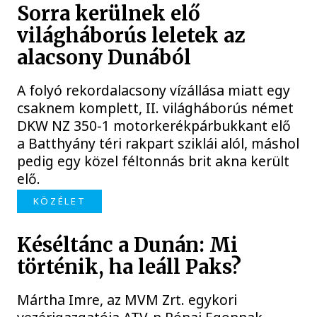
Sorra kerülnek elő
világháborús leletek az
alacsony Dunából
A folyó rekordalacsony vízállása miatt egy
csaknem komplett, II. világháborús német
DKW NZ 350-1 motorkerékpárbukkant elő
a Batthyány téri rakpart sziklái alól, máshol
pedig egy közel féltonnás brit akna került
elő.
KÖZÉLET
Késéltánc a Dunán: Mi
történik, ha leáll Paks?
Mártha Imre, az MVM Zrt. egykori