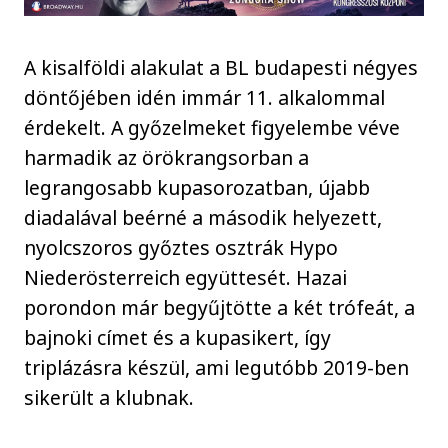
A kisalföldi alakulat a BL budapesti négyes
döntőjében idén immár 11. alkalommal
érdekelt. A győzelmeket figyelembe véve
harmadik az örökrangsorban a
legrangosabb kupasorozatban, újabb
diadalával beérné a második helyezett,
nyolcszoros győztes osztrák Hypo
Niederösterreich együttesét. Hazai
porondon már begyűjtötte a két trófeát, a
bajnoki címet és a kupasikert, így
triplázásra készül, ami legutóbb 2019-ben
sikerült a klubnak.