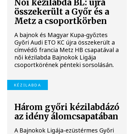
Női kézilabda BL: újra
összekerült a Győr és a
Metz a csoportkörben
A bajnok és Magyar Kupa-győztes
Győri Audi ETO KC újra összekerült a
címvédő francia Metz HB csapatával a
női kézilabda Bajnokok Ligája
csoportkörének pénteki sorsolásán.
KÉZILABDA
Három győri kézilabdázó
az idény álomcsapatában
A Bajnokok Ligája-ezüstérmes Győri