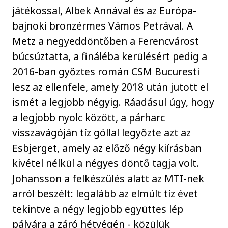
játékossal, Albek Annával és az Európa-
bajnoki bronzérmes Vámos Petrával. A
Metz a negyeddöntőben a Ferencvárost
búcsúztatta, a fináléba kerülésért pedig a
2016-ban győztes román CSM Bucuresti
lesz az ellenfele, amely 2018 után jutott el
ismét a legjobb négyig. Ráadásul úgy, hogy
a legjobb nyolc között, a párharc
visszavágóján tíz góllal legyőzte azt az
Esbjerget, amely az előző négy kiírásban
kivétel nélkül a négyes döntő tagja volt.
Johansson a felkészülés alatt az MTI-nek
arról beszélt: legalább az elmúlt tíz évet
tekintve a négy legjobb együttes lép
pályára a záró hétvégén - közülük