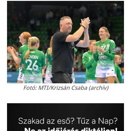
Fotó: MTI/Krizsán Csaba (archív)