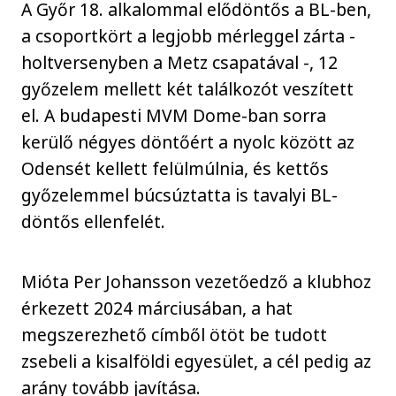
A Győr 18. alkalommal elődöntős a BL-ben,
a csoportkört a legjobb mérleggel zárta -
holtversenyben a Metz csapatával -, 12
győzelem mellett két találkozót veszített
el. A budapesti MVM Dome-ban sorra
kerülő négyes döntőért a nyolc között az
Odensét kellett felülmúlnia, és kettős
győzelemmel búcsúztatta is tavalyi BL-
döntős ellenfelét.
Mióta Per Johansson vezetőedző a klubhoz
érkezett 2024 márciusában, a hat
megszerezhető címből ötöt be tudott
zsebeli a kisalföldi egyesület, a cél pedig az
arány tovább javítása.