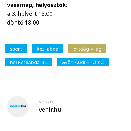
vasárnap, helyosztók:
a 3. helyért 15.00
döntő 18.00
sport
kézilabda
ország-világ
női kézilabda BL
Győri Audi ETO KC
SZERZŐ
vehir.hu