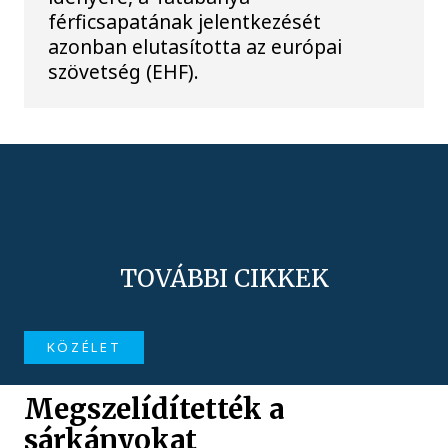
férficsapatának jelentkezését
azonban elutasította az európai
szövetség (EHF).
TOVÁBBI CIKKEK
KÖZÉLET
Megszelídítették a
sárkányokat