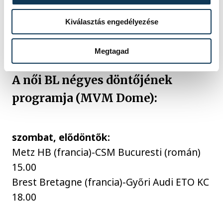
Arénában. Ugyanott lesz másnap reggel a
Kiválasztás engedélyezése
bronzmeccs, a döntőt pedig 11.30-tól az
MVM Dome-ban rendezik.
Megtagad
A női BL négyes döntőjének
programja (MVM Dome):
szombat, elődöntők:
Metz HB (francia)-CSM Bucuresti (román)
15.00
Brest Bretagne (francia)-Győri Audi ETO KC
18.00