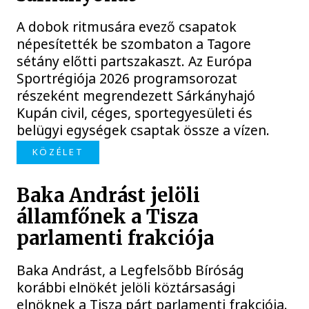
A dobok ritmusára evező csapatok
népesítették be szombaton a Tagore
sétány előtti partszakaszt. Az Európa
Sportrégiója 2026 programsorozat
részeként megrendezett Sárkányhajó
Kupán civil, céges, sportegyesületi és
belügyi egységek csaptak össze a vízen.
KÖZÉLET
Baka Andrást jelöli
államfőnek a Tisza
parlamenti frakciója
Baka Andrást, a Legfelsőbb Bíróság
korábbi elnökét jelöli köztársasági
elnöknek a Tisza párt parlamenti frakciója.