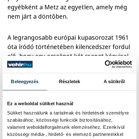
egyébként a Metz az egyetlen, amely még
nem járt a döntőben.
A legrangosabb európai kupasorozat 1961
óta íródó történetében kilencedszer fordul
elő, hogy egy országot két csapat képvisel
az elődöntőben: 1970-ben a szovjet
Szpartak Kijev és Zalgiris Kaunas, 1981-ben
Beleegyezés
Részletek
A sütikről
a jugoszláv Radnicski Beograd és RK
Osijek, 1992-ben a német TV Giessen-
Lützellinden és Walle Bremen, 2003-ban a
Ez a weboldal sütiket használ
dán Ikast EH és Viborg HK, 2006-ban a
Sütiket használunk a tartalmak és hirdetések személyre
szintén dán Aalborg DH és Viborg HK,
szabásához, közösségi funkciók biztosításához,
valamint weboldalforgalmunk elemzéséhez. Ezenkívül
2008-ban az orosz Zvezda Zvenyigorod és
közösségi média-, hirdető- és elemező partnereinkkel