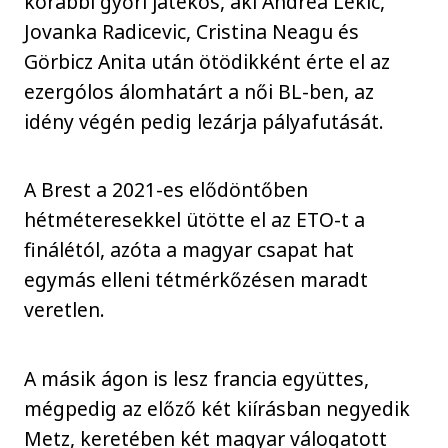
korábbi győri játékos, aki Andrea Lekic,
Jovanka Radicevic, Cristina Neagu és
Görbicz Anita után ötödikként érte el az
ezergólos álomhatárt a női BL-ben, az
idény végén pedig lezárja pályafutását.
A Brest a 2021-es elődöntőben
hétméteresekkel ütötte el az ETO-t a
finálétól, azóta a magyar csapat hat
egymás elleni tétmérkőzésen maradt
veretlen.
A másik ágon is lesz francia együttes,
mégpedig az előző két kiírásban negyedik
Metz, keretében két magyar válogatott