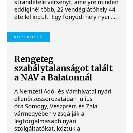
strandétele versenyt, amelyre minden
eddiginél több, 22 vendéglátóhely 44
étellel indult. Egy fonyódi hely nyert...
KÖZÉRDEKŰ
Rengeteg
szabálytalanságot talált
a NAV a Balatonnál
A Nemzeti Adó- és Vámhivatal nyári
ellenőrzéssorozatában július
óta Somogy, Veszprém és Zala
vármegyében vizsgálják a
legforgalmasabb nyári
szolgáltatókat, köztük a