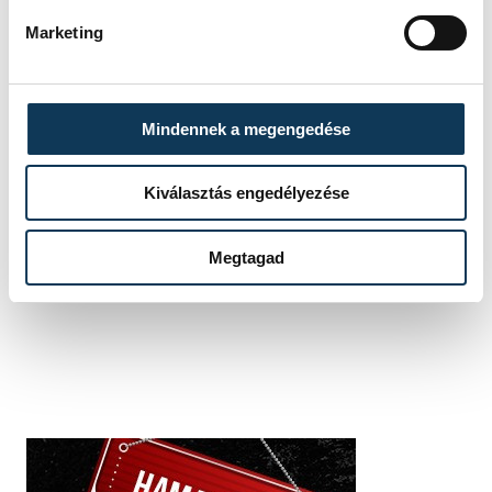
Marketing
Balaton
Tihany
Belső-tó
Mindennek a megengedése
Kiválasztás engedélyezése
SZERZŐ
vehir.hu
Megtagad