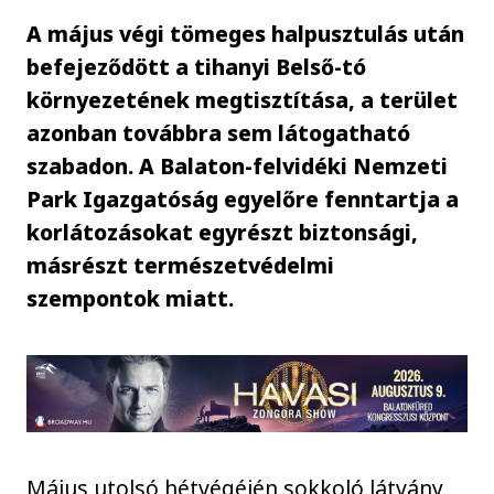
A május végi tömeges halpusztulás után
befejeződött a tihanyi Belső-tó
környezetének megtisztítása, a terület
azonban továbbra sem látogatható
szabadon. A Balaton-felvidéki Nemzeti
Park Igazgatóság egyelőre fenntartja a
korlátozásokat egyrészt biztonsági,
másrészt természetvédelmi
szempontok miatt.
Május utolsó hétvégéjén sokkoló látvány