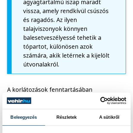
agyagtartalmú iszap maradt
vissza, amely rendkívül csúszós
és ragadós. Az ilyen
talajviszonyok könnyen
balesetveszélyessé tehetik a
tópartot, különösen azok
számára, akik letérnek a kijelölt
útvonalakról.
A korlátozások fenntartásában
természetvédelmi okok is szerepet
játszanak. A Belső-tó környéke számos
védett madárfaj fontos élőhelye, és
Beleegyezés
Részletek
A sütikről
jelenleg több faj költési időszaka zajlik. A