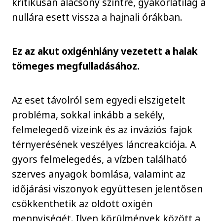
kritikusan alacsony szintre, gyakorlatilag a
nullára esett vissza a hajnali órákban.
Ez az akut oxigénhiány vezetett a halak
tömeges megfulladásához.
Az eset távolról sem egyedi elszigetelt
probléma, sokkal inkább a sekély,
felmelegedő vizeink és az inváziós fajok
térnyerésének veszélyes láncreakciója. A
gyors felmelegedés, a vízben található
szerves anyagok bomlása, valamint az
időjárási viszonyok együttesen jelentősen
csökkenthetik az oldott oxigén
mennyiségét. Ilyen körülmények között a