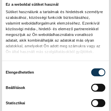
vízparti területeken fiókáikat nevelő
Ez a weboldal sütiket használ
madarak különösen érzékenyek a
Sütiket használunk a tartalmak és hirdetések személyre
zavarásra.
szabásához, közösségi funkciók biztosításához,
valamint weboldalforgalmunk elemzéséhez. Ezenkívül
közösségi média-, hirdető- és elemező partnereinkkel
A nemzeti park ezért arra kéri a
megosztjuk az Ön weboldalhasználatra vonatkozó
kirándulókat és természetjárókat, hogy
adatait, akik kombinálhatják az adatokat más olyan
adatokkal, amelyeket Ön adott meg számukra vagy az
tartsák be a kijelölt útvonalakat, és ne
Ön által használt más szolgáltatásokból gyűjtöttek.
lépjenek be a lezárt részekre. A
szakemberek szerint a költési időszak
Hozzájárulás kiválasztása
zavartalansága kulcsfontosságú a helyi
Elengedhetetlen
madárállomány fennmaradása
szempontjából.
Beállítások
Statisztikai