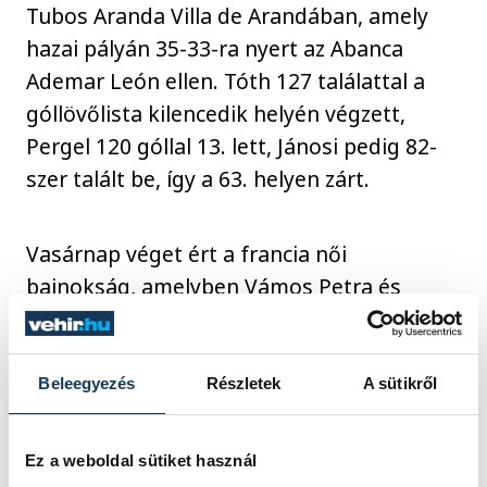
Tubos Aranda Villa de Arandában, amely
hazai pályán 35-33-ra nyert az Abanca
Ademar León ellen. Tóth 127 találattal a
góllövőlista kilencedik helyén végzett,
Pergel 120 góllal 13. lett, Jánosi pedig 82-
szer talált be, így a 63. helyen zárt.
Vasárnap véget ért a francia női
bajnokság, amelyben Vámos Petra és
Albek Anna csapata, a Metz HB második
lett, mivel ugyanúgy 76 pontot gyűjtött,
mint a Brest Bretagne, de az egymás elleni
Beleegyezés
Részletek
A sütikről
mérkőzéseken kevesebb gólt lőtt
idegenben.
Ez a weboldal sütiket használ