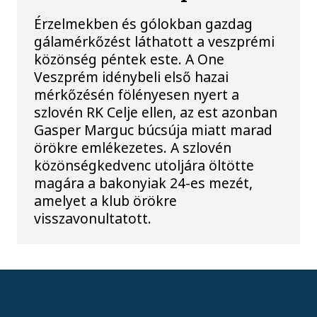
Érzelmekben és gólokban gazdag
gálamérkőzést láthatott a veszprémi
közönség péntek este. A One
Veszprém idénybeli első hazai
mérkőzésén fölényesen nyert a
szlovén RK Celje ellen, az est azonban
Gasper Marguc búcsúja miatt marad
örökre emlékezetes. A szlovén
közönségkedvenc utoljára öltötte
magára a bakonyiak 24-es mezét,
amelyet a klub örökre
visszavonultatott.