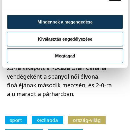
párharcot. Az alsóházban Szabó Laura
kétszer talált be a BSV Sachsen
Zwickauban, amely otthon 32-30-ra
Mindennek a megengedése
kikapott a Buxtehuder SV-től.
Kiválasztás engedélyezése
Ogonovszky Eszter két találata ellenére a
Megtagad
tavalyi bajnok Super Amara Bera Bera 26-
23-ra kikapott a Rocasa Gran Canaria
vendégeként a spanyol női élvonal
fináléjának második meccsén, és 2-0-ra
alulmaradt a párharcban.
sport
kézilabda
ország-világ