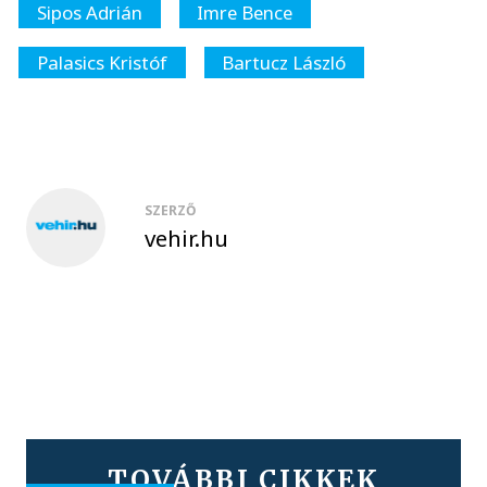
Sipos Adrián
Imre Bence
Palasics Kristóf
Bartucz László
SZERZŐ
vehir.hu
TOVÁBBI CIKKEK