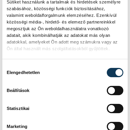
Sütiket használunk a tartalmak és hirdetések személyre
Jövő szombaton Budapesten, a BL
szabásához, közösségi funkciók biztosításához,
valamint weboldalforgalmunk elemzéséhez. Ezenkívül
elődöntőjében a Brest a címvédő Győrrel, a
közösségi média-, hirdető- és elemező partnereinkkel
Metz a román CSM Bucuresti-tel találkozik.
megosztjuk az Ön weboldalhasználatra vonatkozó
Szabó Edina vezetőedző együttese, a Saint-
adatait, akik kombinálhatják az adatokat más olyan
adatokkal, amelyeket Ön adott meg számukra vagy az
Amand HB a negyedik helyen zárt, és
Ön által használt más szolgáltatásokból gyűjtöttek.
fennállása során először kiléphet a
nemzetközi kupaporondra.
Hozzájárulás kiválasztása
Elengedhetetlen
Szikora Melinda pályafutása utolsó
mérkőzésén három lövést védett, csapata,
Beállítások
a Borussia Dortmund pedig 30-26-ra
kikapott a HSG Blomberg-Lippe
Statisztikai
otthonában a német bajnokság
döntőjében, ezzel 2-1-re elveszítette a
Marketing