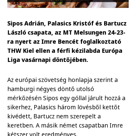
Sipos Adrián, Palasics Kristóf és Bartucz
László csapata, az MT Melsungen 24-23-
ra nyert az Imre Bencét foglalkoztató
THW Kiel ellen a férfi kézilabda Európa
Liga vasárnapi döntőjében.
Az európai szövetség honlapja szerint a
hamburgi négyes döntő utolsó
mérkőzésén Sipos egy góllal járult hozzá a
sikerhez, Palasics három lövésből kettőt
kivédett, Bartucz nem szerepelt a
keretben. A másik német csapatban Imre
kétszer volt eredményes.