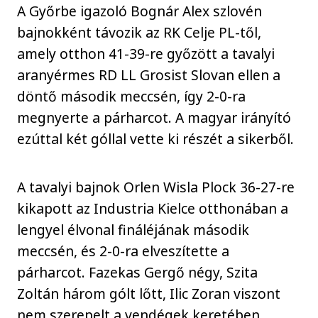
A Győrbe igazoló Bognár Alex szlovén
bajnokként távozik az RK Celje PL-től,
amely otthon 41-39-re győzött a tavalyi
aranyérmes RD LL Grosist Slovan ellen a
döntő második meccsén, így 2-0-ra
megnyerte a párharcot. A magyar irányító
ezúttal két góllal vette ki részét a sikerből.
A tavalyi bajnok Orlen Wisla Plock 36-27-re
kikapott az Industria Kielce otthonában a
lengyel élvonal fináléjának második
meccsén, és 2-0-ra elveszítette a
párharcot. Fazekas Gergő négy, Szita
Zoltán három gólt lőtt, Ilic Zoran viszont
nem szerepelt a vendégek keretében.