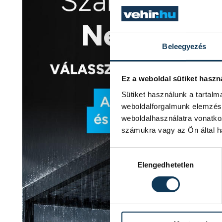
Beleegyezés
Ez a weboldal sütiket haszn
Sütiket használunk a tartal
weboldalforgalmunk elemzésé
weboldalhasználatra vonatko
számukra vagy az Ön által ha
Hozzájárulás kiválasztása
Elengedhetetlen