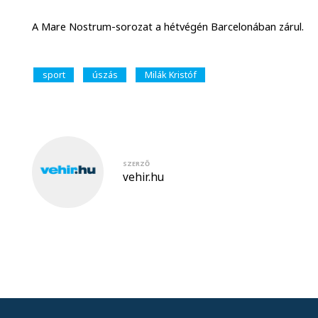
A Mare Nostrum-sorozat a hétvégén Barcelonában zárul.
sport
úszás
Milák Kristóf
SZERZŐ
vehir.hu