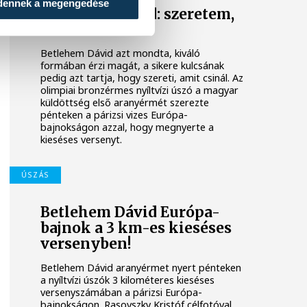
dennek a megengedése
Betlehem Dávid: szeretem,
amit csinálok
Betlehem Dávid azt mondta, kiváló
formában érzi magát, a sikere kulcsának
pedig azt tartja, hogy szereti, amit csinál. Az
olimpiai bronzérmes nyíltvízi úszó a magyar
küldöttség első aranyérmét szerezte
pénteken a párizsi vizes Európa-
bajnokságon azzal, hogy megnyerte a
kieséses versenyt.
ÚSZÁS
Betlehem Dávid Európa-
bajnok a 3 km-es kieséses
versenyben!
Betlehem Dávid aranyérmet nyert pénteken
a nyíltvízi úszók 3 kilométeres kieséses
versenyszámában a párizsi Európa-
bajnokságon. Rasovszky Kristóf célfotóval