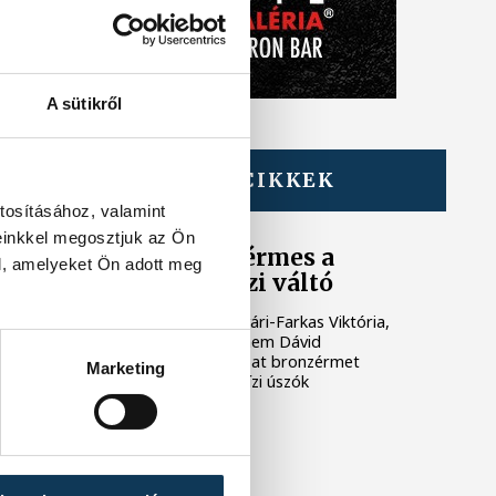
A sütikről
TOVÁBBI CIKKEK
ÚSZÁS
tosításához, valamint
einkkel megosztjuk az Ön
Vizes Eb: bronzérmes a
l, amelyeket Ön adott meg
magyar nyíltvízi váltó
A Fábián Bettina, Mihályvári-Farkas Viktória,
Rasovszky Kristóf, Betlehem Dávid
összetételű magyar csapat bronzérmet
Marketing
nyert szombaton a nyíltvízi úszók
váltóversenyében.
ÚSZÁS