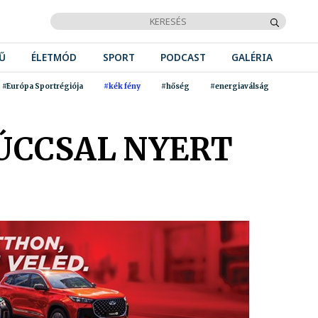
Ű
ÉLETMÓD
SPORT
PODCAST
GALÉRIA
#Európa Sportrégiója
#kék fény
#hőség
#energiaválság
ÚCCSAL NYERT