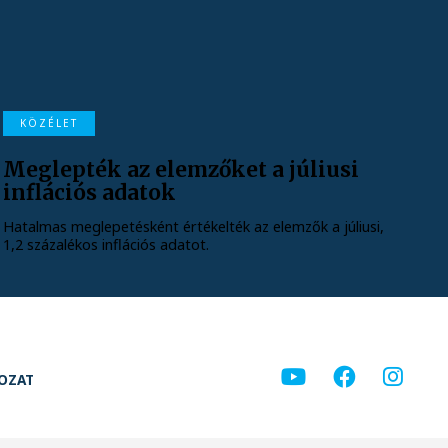
KÖZÉLET
Meglepték az elemzőket a júliusi
inflációs adatok
Hatalmas meglepetésként értékelték az elemzők a júliusi,
1,2 százalékos inflációs adatot.
KOZAT