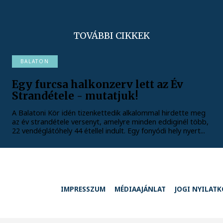
TOVÁBBI CIKKEK
BALATON
Egy furcsa halkonzerv lett az Év
Strandétele - mutatjuk!
A Balatoni Kör idén tizenkettedik alkalommal hirdette meg
az év strandétele versenyt, amelyre minden eddiginél több,
22 vendéglátóhely 44 étellel indult. Egy fonyódi hely nyert...
IMPRESSZUM
MÉDIAAJÁNLAT
JOGI NYILAT