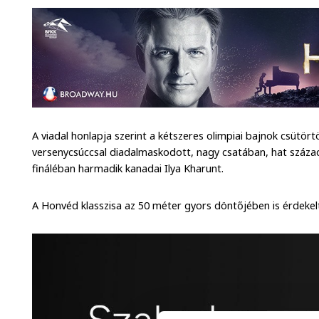
A viadal honlapja szerint a kétszeres olimpiai bajnok csütö
versenycsúccsal diadalmaskodott, nagy csatában, hat század
fináléban harmadik kanadai Ilya Kharunt.
A Honvéd klasszisa az 50 méter gyors döntőjében is érdekelt v