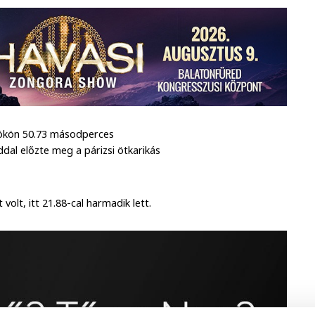
rtökön 50.73 másodperces
dal előzte meg a párizsi ötkarikás
olt, itt 21.88-cal harmadik lett.