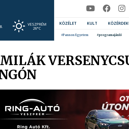
KÖZÉLET
KULT
KÖZÉRDEK
VESZPRÉM
8.
26°C
#Pannon Egyetem
#programajánló
MILÁK VERSENYCS
ANGÓN