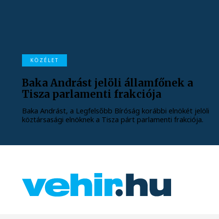
KÖZÉLET
Baka Andrást jelöli államfőnek a
Tisza parlamenti frakciója
Baka Andrást, a Legfelsőbb Bíróság korábbi elnökét jelöli
köztársasági elnöknek a Tisza párt parlamenti frakciója.