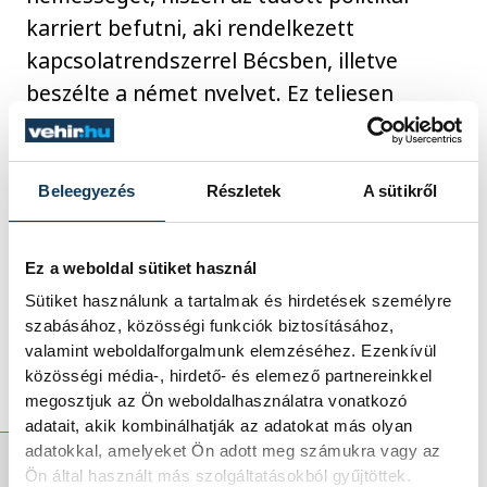
karriert befutni, aki rendelkezett
kapcsolatrendszerrel Bécsben, illetve
beszélte a német nyelvet. Ez teljesen
átrendezte az erőviszonyokat, az ország
keleti részében élő nemesség elé nehezen
leküzdhető akadályokat gördített. Új elit
Beleegyezés
Részletek
A sütikről
alakult ki azokból, akik hatékonyabban
tudták érvényesíteni az érdekeiket az
Ez a weboldal sütiket használ
udvarban: őket nevezzük labancoknak, míg
Sütiket használunk a tartalmak és hirdetések személyre
velük szemben álltak a harciasabb
szabásához, közösségi funkciók biztosításához,
kurucok.
valamint weboldalforgalmunk elemzéséhez. Ezenkívül
közösségi média-, hirdető- és elemező partnereinkkel
megosztjuk az Ön weboldalhasználatra vonatkozó
adatait, akik kombinálhatják az adatokat más olyan
adatokkal, amelyeket Ön adott meg számukra vagy az
Ön által használt más szolgáltatásokból gyűjtöttek.