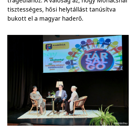
tragédiához. A valóság az, hogy Mohácsnál
tisztességes, hősi helytállást tanúsítva
bukott el a magyar haderő.