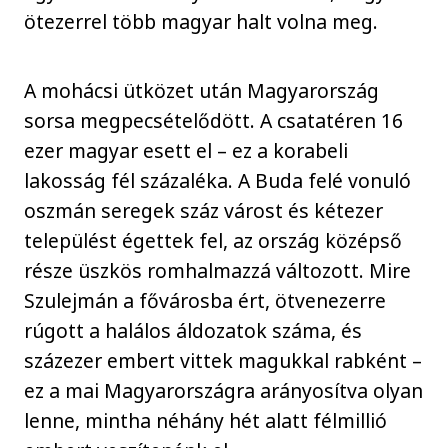
ötezerrel több magyar halt volna meg.
A mohácsi ütközet után Magyarország
sorsa megpecsételődött. A csatatéren 16
ezer magyar esett el – ez a korabeli
lakosság fél százaléka. A Buda felé vonuló
oszmán seregek száz várost és kétezer
települést égettek fel, az ország középső
része üszkös romhalmazzá változott. Mire
Szulejmán a fővárosba ért, ötvenezerre
rúgott a halálos áldozatok száma, és
százezer embert vittek magukkal rabként –
ez a mai Magyarországra arányosítva olyan
lenne, mintha néhány hét alatt félmillió