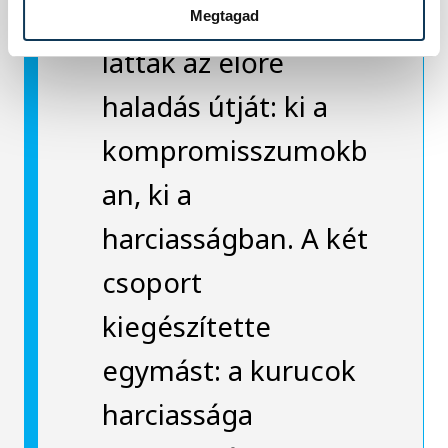
politizáltak. Másban
Megtagad
látták az előre
haladás útját: ki a
kompromisszumokb
an, ki a
harciasságban. A két
csoport
kiegészítette
egymást: a kurucok
harciassága