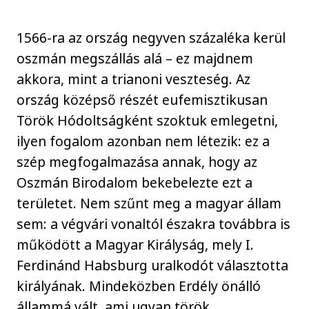
1566-ra az ország negyven százaléka kerül
oszmán megszállás alá – ez majdnem
akkora, mint a trianoni veszteség. Az
ország középső részét eufemisztikusan
Török Hódoltságként szoktuk emlegetni,
ilyen fogalom azonban nem létezik: ez a
szép megfogalmazása annak, hogy az
Oszmán Birodalom bekebelezte ezt a
területet. Nem szűnt meg a magyar állam
sem: a végvári vonaltól északra továbbra is
működött a Magyar Királyság, mely I.
Ferdinánd Habsburg uralkodót választotta
királyának. Mindeközben Erdély önálló
állammá vált, ami ugyan török