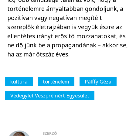
történelemre árnyaltabban gondoljunk, a
pozitívan vagy negatívan megítélt
szereplők életrajzában is vegyük észre az
ellentétes irányt erősítő mozzanatokat, és
ne dőljünk be a propagandának – akkor se,
ha az már ötszáz éves.
kultúra
történelem
Pálffy Géza
Védegylet Veszprémért Egyesület
SZERZŐ