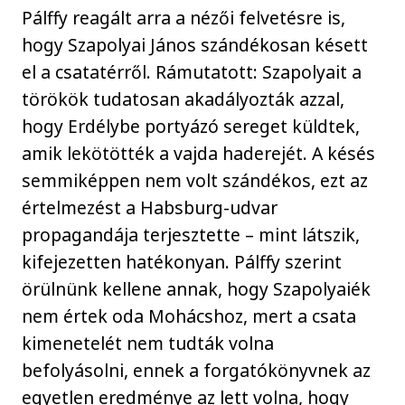
Pálffy reagált arra a nézői felvetésre is,
hogy Szapolyai János szándékosan késett
el a csatatérről. Rámutatott: Szapolyait a
törökök tudatosan akadályozták azzal,
hogy Erdélybe portyázó sereget küldtek,
amik lekötötték a vajda haderejét. A késés
semmiképpen nem volt szándékos, ezt az
értelmezést a Habsburg-udvar
propagandája terjesztette – mint látszik,
kifejezetten hatékonyan. Pálffy szerint
örülnünk kellene annak, hogy Szapolyaiék
nem értek oda Mohácshoz, mert a csata
kimenetelét nem tudták volna
befolyásolni, ennek a forgatókönyvnek az
egyetlen eredménye az lett volna, hogy