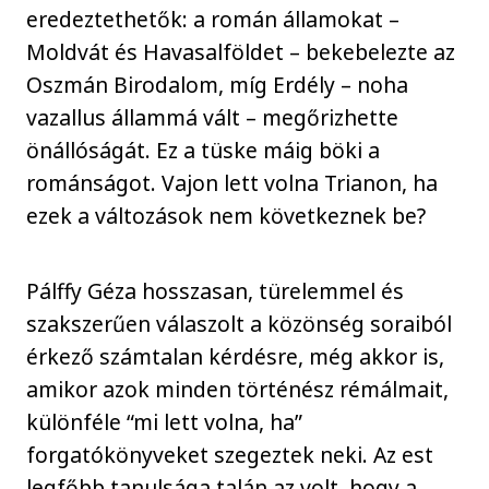
eredeztethetők: a román államokat –
Moldvát és Havasalföldet – bekebelezte az
Oszmán Birodalom, míg Erdély – noha
vazallus állammá vált – megőrizhette
önállóságát. Ez a tüske máig böki a
románságot. Vajon lett volna Trianon, ha
ezek a változások nem következnek be?
Pálffy Géza hosszasan, türelemmel és
szakszerűen válaszolt a közönség soraiból
érkező számtalan kérdésre, még akkor is,
amikor azok minden történész rémálmait,
különféle “mi lett volna, ha”
forgatókönyveket szegeztek neki. Az est
legfőbb tanulsága talán az volt, hogy a