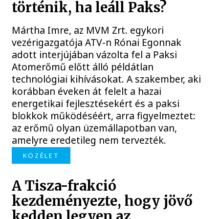
történik, ha leáll Paks?
Mártha Imre, az MVM Zrt. egykori
vezérigazgatója ATV-n Rónai Egonnak
adott interjújában vázolta fel a Paksi
Atomerőmű előtt álló példátlan
technológiai kihívásokat. A szakember, aki
korábban éveken át felelt a hazai
energetikai fejlesztésekért és a paksi
blokkok működéséért, arra figyelmeztet:
az erőmű olyan üzemállapotban van,
amelyre eredetileg nem tervezték.
KÖZÉLET
A Tisza-frakció
kezdeményezte, hogy jövő
kedden legyen az