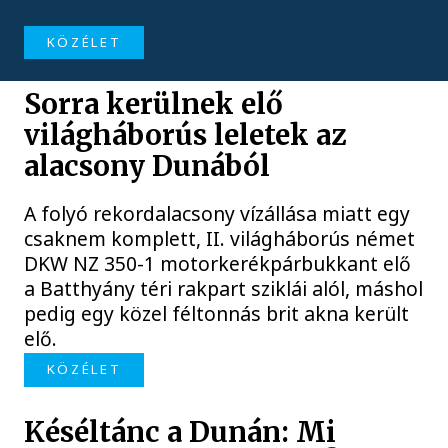
KÖZÉLET
Sorra kerülnek elő
világháborús leletek az
alacsony Dunából
A folyó rekordalacsony vízállása miatt egy
csaknem komplett, II. világháborús német
DKW NZ 350-1 motorkerékpárbukkant elő
a Batthyány téri rakpart sziklái alól, máshol
pedig egy közel féltonnás brit akna került
elő.
KÖZÉLET
Késéltánc a Dunán: Mi