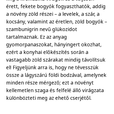
érett, fekete bogyók fogyaszthatók, addig
a növény zöld részei – a levelek, a szár, a
kocsány, valamint az éretlen, zöld bogyók –
szambunigrin nevű glükozidot
tartalmaznak. Ez az anyag
gyomorpanaszokat, hányingert okozhat,
ezért a konyhai előkészítés során a
vastagabb zöld szárakat mindig távolítsuk
el! Figyeljünk arra is, hogy ne tévesszük
össze a lágyszárú földi bodzával, amelynek
minden része mérgező; ezt a növényt
kellemetlen szaga és felfelé álló virágzata
különbözteti meg az ehető cserjétől.