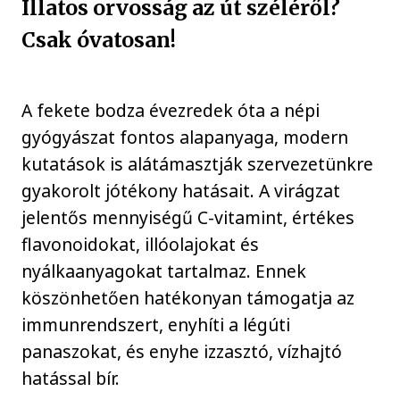
Illatos orvosság az út széléről?
Csak óvatosan!
A fekete bodza évezredek óta a népi
gyógyászat fontos alapanyaga, modern
kutatások is alátámasztják szervezetünkre
gyakorolt jótékony hatásait. A virágzat
jelentős mennyiségű C-vitamint, értékes
flavonoidokat, illóolajokat és
nyálkaanyagokat tartalmaz. Ennek
köszönhetően hatékonyan támogatja az
immunrendszert, enyhíti a légúti
panaszokat, és enyhe izzasztó, vízhajtó
hatással bír.