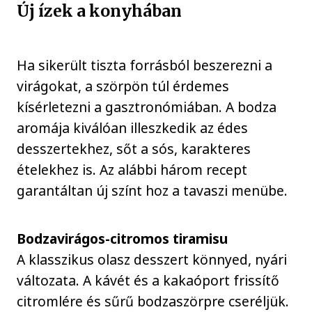
Új ízek a konyhában
Ha sikerült tiszta forrásból beszerezni a
virágokat, a szörpön túl érdemes
kísérletezni a gasztronómiában. A bodza
aromája kiválóan illeszkedik az édes
desszertekhez, sőt a sós, karakteres
ételekhez is. Az alábbi három recept
garantáltan új színt hoz a tavaszi menübe.
Bodzavirágos-citromos tiramisu
A klasszikus olasz desszert könnyed, nyári
változata. A kávét és a kakaóport frissítő
citromlére és sűrű bodzaszörpre cseréljük.