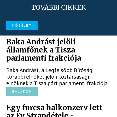
TOVÁBBI CIKKEK
KÖZÉLET
Baka Andrást jelöli
államfőnek a Tisza
parlamenti frakciója
Baka Andrást, a Legfelsőbb Bíróság
korábbi elnökét jelöli köztársasági
elnöknek a Tisza párt parlamenti frakciója.
BALATON
Egy furcsa halkonzerv lett
az Év Strandétele -