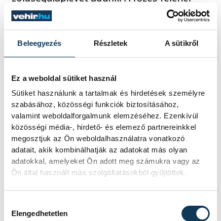
belekeverjük a zsenge zöldspárga
darabokat. Amikor a rizs megpuhult, a
tűzről levéve hideg vajjal, parmezánnal és a
Beleegyezés
Részletek
A sütikről
szárról lecsipkedett apró bodzavirágokkal
krémessé avatjuk az ételt.
Ez a weboldal sütiket használ
Sütiket használunk a tartalmak és hirdetések személyre
Bodzás-gines eperlekvár
szabásához, közösségi funkciók biztosításához,
valamint weboldalforgalmunk elemzéséhez. Ezenkívül
A tavasz két jellegzetes ízét zárhatjuk
közösségi média-, hirdető- és elemező partnereinkkel
üvegbe ezzel a módszerrel. A darabolt
megosztjuk az Ön weboldalhasználatra vonatkozó
epret citromlével főzni kezdjük, majd egy
adatait, akik kombinálhatják az adatokat más olyan
adatokkal, amelyeket Ön adott meg számukra vagy az
tiszta gézbe kötve bodzavirágokat
Ön által használt más szolgáltatásokból gyűjtöttek.
lógatunk a rotyogó gyümölcsbe, hogy az
illóolajok átjárják a lekvárt. A befőzőcukor
Hozzájárulás kiválasztása
hozzáadása és a rövid forralás után a
Elengedhetetlen