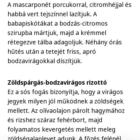
A mascarponét porcukorral, citromhéjjal és
habbá vert tejszínnel lazítjuk. A
babapiskótákat a bodzás-citromos
szirupba mártjuk, majd a krémmel
rétegezve tálba adagoljuk. Néhány órás
hűtés után a tetejét friss, apró
bodzavirágokkal díszítjük.
Zöldspárgás-bodzavirágos rizottó
Ez a sós fogás bizonyítja, hogy a virágos
jegyek milyen jól működnek a zöldségek
mellett. Az olívaolajon párolt hagymához
és rizshez száraz fehérbort, majd
folyamatos kevergetés mellett meleg
zöldségalaplevet adunk. A főzés felénél