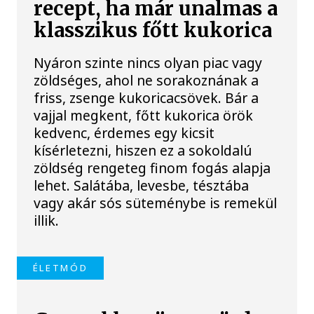
recept, ha már unalmas a
klasszikus főtt kukorica
Nyáron szinte nincs olyan piac vagy
zöldséges, ahol ne sorakoznának a
friss, zsenge kukoricacsövek. Bár a
vajjal megkent, főtt kukorica örök
kedvenc, érdemes egy kicsit
kísérletezni, hiszen ez a sokoldalú
zöldség rengeteg finom fogás alapja
lehet. Salátába, levesbe, tésztába
vagy akár sós süteménybe is remekül
illik.
ÉLETMÓD