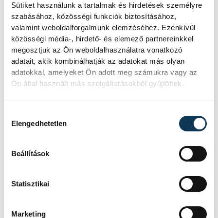
Sütiket használunk a tartalmak és hirdetések személyre
szabásához, közösségi funkciók biztosításához,
valamint weboldalforgalmunk elemzéséhez. Ezenkívül
Események
közösségi média-, hirdető- és elemező partnereinkkel
megosztjuk az Ön weboldalhasználatra vonatkozó
adatait, akik kombinálhatják az adatokat más olyan
adatokkal, amelyeket Ön adott meg számukra vagy az
KORÁBBI ESEMÉNYEK BETÖLTÉSE
Ön által használt más szolgáltatásokból gyűjtöttek.
Hozzájárulás kiválasztása
Elengedhetetlen
SOROZAT
FÉRFI FUTSAL NB I, A 3.
HELYÉRT, 2025/2026
HAZAI
VEHÍR VESZPRÉM
Beállítások
VENDÉG
DEAC FUTSAL
IDŐPONT
2026. JÚNIUS 5. 18:30
HELYSZÍN
VESZPRÉM, MÁRCIUS 15.
Statisztikai
UTCAI SPORTCSARNOK
EREDMÉNY
5-6
RÉSZLETEK
Marketing