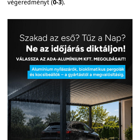
végeredményt (
0-3
).