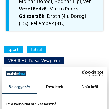
Molnár, Dorogi, Bognár, Lipl, Vér
Vezetőedző
: Marko Perics
Gólszerzők:
Dróth (4.), Dorogi
(15.), Fellembek (31.)
sport
futsal
VEHIR.HU Futsal Veszprém
Beleegyezés
Részletek
A sütikről
SZERZŐ,
FOTÓS
vehir.hu
Ez a weboldal sütiket használ