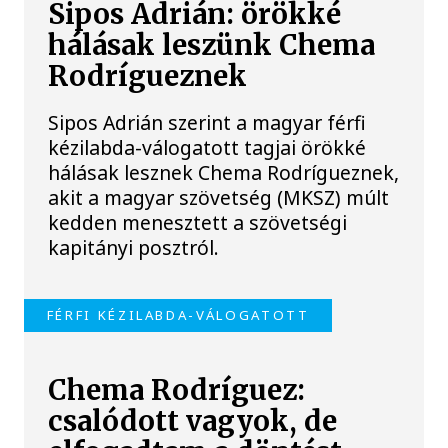
Sipos Adrián: örökké
hálásak leszünk Chema
Rodrígueznek
Sipos Adrián szerint a magyar férfi
kézilabda-válogatott tagjai örökké
hálásak lesznek Chema Rodrígueznek,
akit a magyar szövetség (MKSZ) múlt
kedden menesztett a szövetségi
kapitányi posztról.
FÉRFI KÉZILABDA-VÁLOGATOTT
Chema Rodríguez:
csalódott vagyok, de