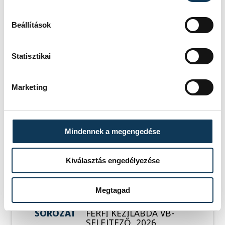
férfi kézilabda-válogatott
Sipos Adrián
Beállítások
Statisztikai
SZERZŐ
Marketing
vehir.hu
Mindennek a megengedése
Események
Kiválasztás engedélyezése
Megtagad
SOROZAT
FÉRFI KÉZILABDA VB-
SELEJTEZŐ, 2026