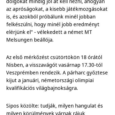
dolgokat mindig jól át kell nézni, ahogyan
az apróságokat, a kisebb játékmozgásokat
is, és azokból próbálunk minél jobban
felkészülni, hogy minél jobb eredményt
elérjünk el" - vélekedett a német MT
Melsungen beállója.
Az első mérkőzést csütörtökön 18 órától
Nisben, a visszavágót vasárnap 17.30-tól
Veszprémben rendezik. A párharc győztese
kijut a januári, németországi olimpiai
kvalifikációs világbajnokságra.
Sipos közölte: tudják, milyen hangulat és
milyen körülmények várnak rájuk