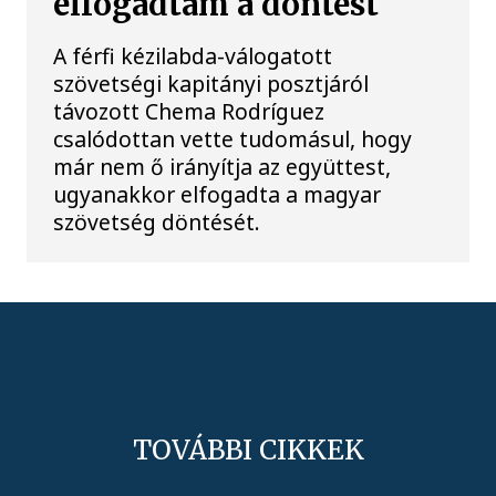
elfogadtam a döntést
A férfi kézilabda-válogatott
szövetségi kapitányi posztjáról
távozott Chema Rodríguez
csalódottan vette tudomásul, hogy
már nem ő irányítja az együttest,
ugyanakkor elfogadta a magyar
szövetség döntését.
TOVÁBBI CIKKEK