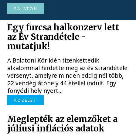
BALATON
Egy furcsa halkonzerv lett
az Év Strandétele -
mutatjuk!
A Balatoni Kör idén tizenkettedik
alkalommal hirdette meg az év strandétele
versenyt, amelyre minden eddiginél több,
22 vendéglátóhely 44 étellel indult. Egy
fonyódi hely nyert...
KÖZÉLET
Meglepték az elemzőket a
júliusi inflációs adatok