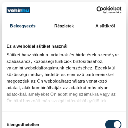
Sipos felidézte, hogy továbbra is sokan
hiányoznak sérülés miatt a keretükből,
Beleegyezés
Részletek
A sütikről
köztük meghatározó játékosok, és ez
kihatással van a felkészülésükre és a
Ez a weboldal sütiket használ
szereplésükre is.
Sütiket használunk a tartalmak és hirdetések személyre
szabásához, közösségi funkciók biztosításához,
valamint weboldalforgalmunk elemzéséhez. Ezenkívül
"Ahogy elnézem, több Bundesliga-csapat
közösségi média-, hirdető- és elemező partnereinkkel
egyből észreveszi a problémát és szenved,
megosztjuk az Ön weboldalhasználatra vonatkozó
amikor két-három játékosa hiányzik. Mi
adatait, akik kombinálhatják az adatokat más olyan
adatokkal, amelyeket Ön adott meg számukra vagy az
ezzel küzdünk másfél éve" - idézte fel.
Ön által használt más szolgáltatásokból gyűjtöttek.
Hozzájárulás kiválasztása
sport
kézilabda
ország-világ
Elengedhetetlen