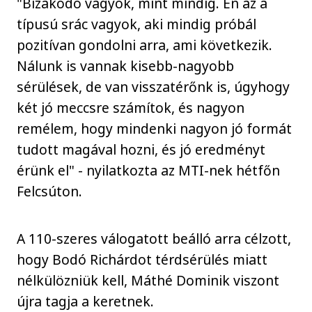
"Bizakodó vagyok, mint mindig. Én az a
típusú srác vagyok, aki mindig próbál
pozitívan gondolni arra, ami következik.
Nálunk is vannak kisebb-nagyobb
sérülések, de van visszatérőnk is, úgyhogy
két jó meccsre számítok, és nagyon
remélem, hogy mindenki nagyon jó formát
tudott magával hozni, és jó eredményt
érünk el" - nyilatkozta az MTI-nek hétfőn
Felcsúton.
A 110-szeres válogatott beálló arra célzott,
hogy Bodó Richárdot térdsérülés miatt
nélkülözniük kell, Máthé Dominik viszont
újra tagja a keretnek.