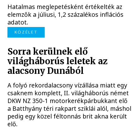
Hatalmas meglepetésként értékelték az
elemzők a júliusi, 1,2 százalékos inflációs
adatot.
KÖZÉLET
Sorra kerülnek elő
világháborús leletek az
alacsony Dunából
A folyó rekordalacsony vízállása miatt egy
csaknem komplett, II. világháborús német
DKW NZ 350-1 motorkerékpárbukkant elő
a Batthyány téri rakpart sziklái alól, máshol
pedig egy közel féltonnás brit akna került
elő.