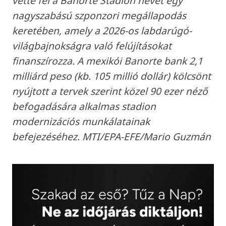
vette fel a Banorte Stadion nevet egy
nagyszabású szponzori megállapodás
keretében, amely a 2026-os labdarúgó-
világbajnokságra való felújításokat
finanszírozza. A mexikói Banorte bank 2,1
milliárd peso (kb. 105 millió dollár) kölcsönt
nyújtott a tervek szerint közel 90 ezer néző
befogadására alkalmas stadion
modernizációs munkálatainak
befejezéséhez. MTI/EPA-EFE/Mario Guzmán