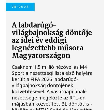
VB-2026
A labdarúgó-
világbajnokság döntője
az idei év eddigi
legnézettebb műsora
Magyarországon
Csaknem 1,5 millió nézővel az M4
Sport a nézettségi lista első helyére
került a FIFA 2026 labdarúgó-
világbajnokság döntőjének
közvetítésével. A vasárnapi finálé
nézettsége megelőzte az RTL-en
májusban közvetített BL döntőt is -
közölte az MTVA Sajtó és Marketing