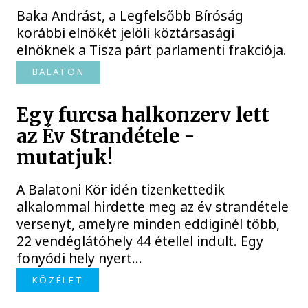
Baka Andrást, a Legfelsőbb Bíróság
korábbi elnökét jelöli köztársasági
elnöknek a Tisza párt parlamenti frakciója.
BALATON
Egy furcsa halkonzerv lett
az Év Strandétele -
mutatjuk!
A Balatoni Kör idén tizenkettedik
alkalommal hirdette meg az év strandétele
versenyt, amelyre minden eddiginél több,
22 vendéglátóhely 44 étellel indult. Egy
fonyódi hely nyert...
KÖZÉLET