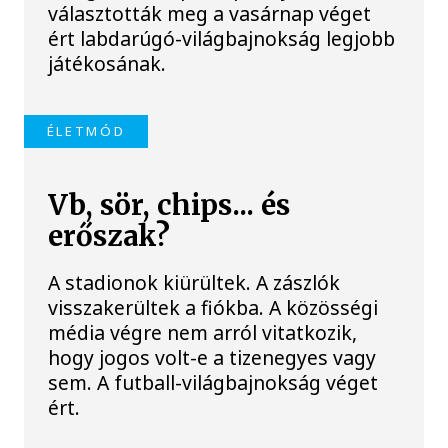
választották meg a vasárnap véget
ért labdarúgó-világbajnokság legjobb
játékosának.
ÉLETMÓD
Vb, sör, chips... és
erőszak?
A stadionok kiürültek. A zászlók
visszakerültek a fiókba. A közösségi
média végre nem arról vitatkozik,
hogy jogos volt-e a tizenegyes vagy
sem. A futball-világbajnokság véget
ért.