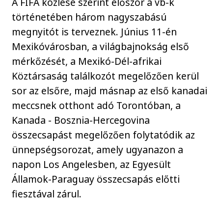
A FIFA közlése szerint először a vb-k
történetében három nagyszabású
megnyitót is terveznek. Június 11-én
Mexikóvárosban, a világbajnokság első
mérkőzését, a Mexikó-Dél-afrikai
Köztársaság találkozót megelőzően kerül
sor az elsőre, majd másnap az első kanadai
meccsnek otthont adó Torontóban, a
Kanada - Bosznia-Hercegovina
összecsapást megelőzően folytatódik az
ünnepségsorozat, amely ugyanazon a
napon Los Angelesben, az Egyesült
Államok-Paraguay összecsapás előtti
fiesztával zárul.