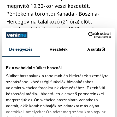
megnyitó 19.30-kor veszi kezdetét.
Pénteken a torontói Kanada - Bosznia-
Hercegovina találkozó (21 óra) előtt
szintén másfél órával kezdődik a műsor,
ahogy a magyar idő szerint szombat hajnal
3 órakor startoló Egyesült Államok-
Beleegyezés
Részletek
A sütikről
Paraguay összecsapást megelőzően is.
Mindhárom megnyitóban közös, hogy
nemzetközi hírű előadók lépnek fel:
Ez a weboldal sütiket használ
Mexikóban mások mellett Danny Ocean,
Sütiket használunk a tartalmak és hirdetések személyre
szabásához, közösségi funkciók biztosításához,
Torontóban Alanis Morissette és Michael
valamint weboldalforgalmunk elemzéséhez. Ezenkívül
Bublé, míg Los Angelesben Katy Perry.
közösségi média-, hirdető- és elemező partnereinkkel
megosztjuk az Ön weboldalhasználatra vonatkozó
adatait, akik kombinálhatják az adatokat más olyan
adatokkal, amelyeket Ön adott meg számukra vagy az
sport
ország-világ
labdarúgás