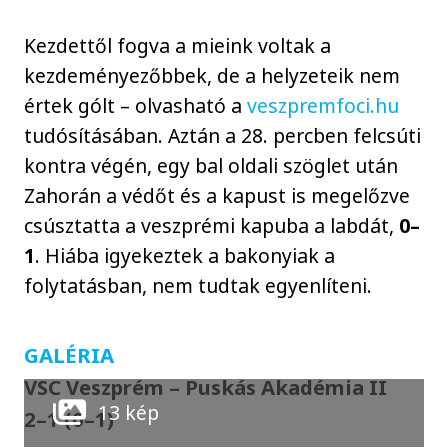
Kezdettől fogva a mieink voltak a
kezdeményezőbbek, de a helyzeteik nem
értek gólt – olvasható a
veszpremfoci.hu
tudósításában. Aztán a 28. percben felcsúti
kontra végén, egy bal oldali szöglet után
Zahorán a védőt és a kapust is megelőzve
csúsztatta a veszprémi kapuba a labdát,
0–
1
. Hiába igyekeztek a bakonyiak a
folytatásban, nem tudtak egyenlíteni.
GALÉRIA
VSC Veszprém – Puskás Akadémia II
13 kép
2–1 (0–1)