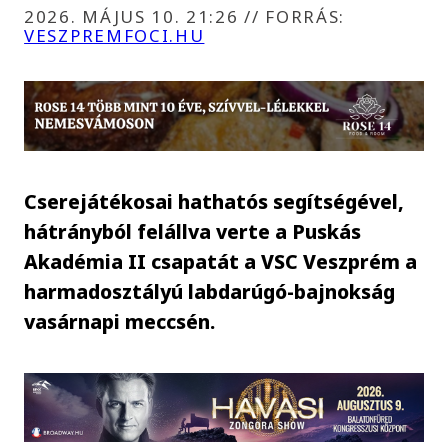
2026. MÁJUS 10. 21:26
//
FORRÁS:
VESZPREMFOCI.HU
Cserejátékosai hathatós segítségével,
hátrányból felállva verte a Puskás
Akadémia II csapatát a VSC Veszprém a
harmadosztályú labdarúgó-bajnokság
vasárnapi meccsén.