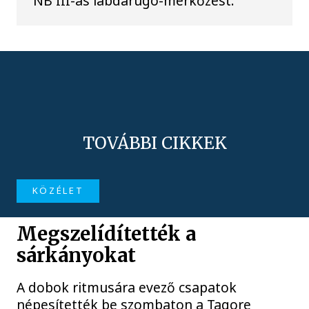
NB III-as labdarúgó-mérkőzést.
TOVÁBBI CIKKEK
KÖZÉLET
Megszelídítették a
sárkányokat
A dobok ritmusára evező csapatok
népesítették be szombaton a Tagore