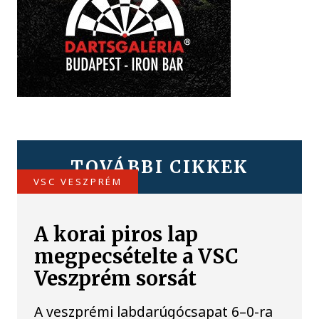
TOVÁBBI CIKKEK
VSC VESZPRÉM
A korai piros lap
megpecsételte a VSC
Veszprém sorsát
A veszprémi labdarúgócsapat 6–0-ra