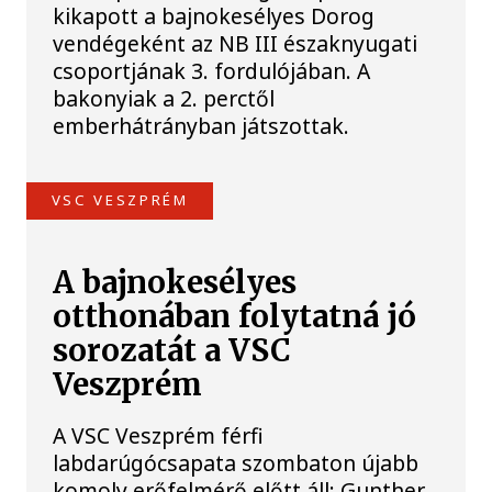
kikapott a bajnokesélyes Dorog
vendégeként az NB III északnyugati
csoportjának 3. fordulójában. A
bakonyiak a 2. perctől
emberhátrányban játszottak.
VSC VESZPRÉM
A bajnokesélyes
otthonában folytatná jó
sorozatát a VSC
Veszprém
A VSC Veszprém férfi
labdarúgócsapata szombaton újabb
komoly erőfelmérő előtt áll: Gunther