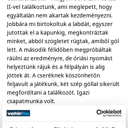
II-vel találkoztunk, ami meglepett, hogy
egyáltalán nem akartak kezdeményezni.
Jobbára mi birtokoltuk a labdát, egyszer
jutottak el a kapunkig, megkontráztak
minket, abból szögletet rúgtak, amiből gól
lett. A második félidőben megpróbáltak
ráülni az eredményre, de óriási nyomást
helyeztünk rájuk és a félpályán is alig
jöttek át. A cseréknek köszönhetőn
feljavult a játékunk, két szép góllal sikerült
megfordítani a találkozót. Igazi
csapatmunka volt.
sport
labdarúgás
VSC Veszprém