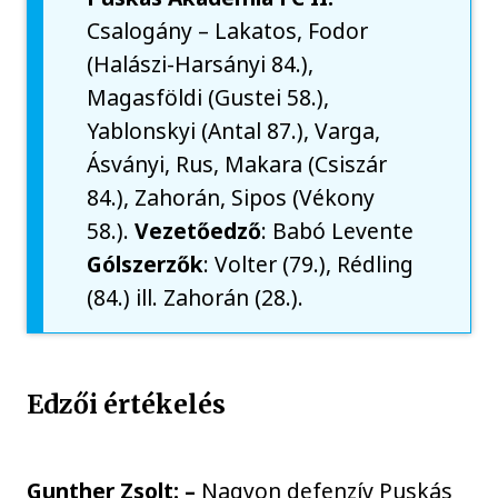
Csalogány – Lakatos, Fodor
(Halászi-Harsányi 84.),
Magasföldi (Gustei 58.),
Yablonskyi (Antal 87.), Varga,
Ásványi, Rus, Makara (Csiszár
84.), Zahorán, Sipos (Vékony
58.).
Vezetőedző
: Babó Levente
Gólszerzők
: Volter (79.), Rédling
(84.) ill. Zahorán (28.).
Edzői értékelés
Gunther Zsolt: –
Nagyon defenzív Puskás