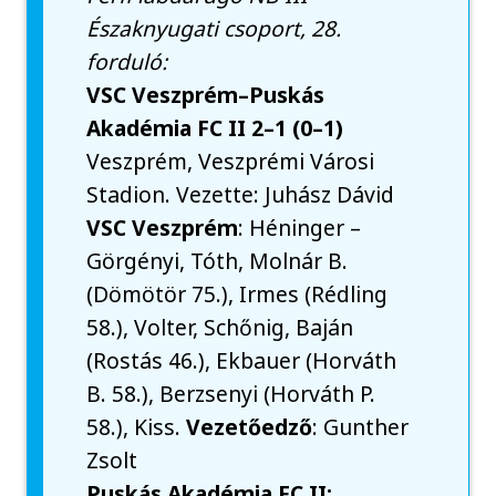
Északnyugati csoport, 28.
forduló:
VSC Veszprém–Puskás
Akadémia FC II 2–1 (0–1)
Veszprém, Veszprémi Városi
Stadion. Vezette: Juhász Dávid
VSC Veszprém
: Héninger –
Görgényi, Tóth, Molnár B.
(Dömötör 75.), Irmes (Rédling
58.), Volter, Schőnig, Baján
(Rostás 46.), Ekbauer (Horváth
B. 58.), Berzsenyi (Horváth P.
58.), Kiss.
Vezetőedző
: Gunther
Zsolt
Puskás Akadémia FC II: