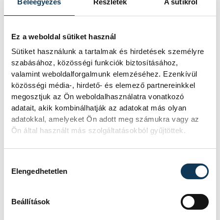
Beleegyezés
Részletek
A sütikről
Ez a weboldal sütiket használ
Sütiket használunk a tartalmak és hirdetések személyre
SZERZŐ,
szabásához, közösségi funkciók biztosításához,
FOTÓS
valamint weboldalforgalmunk elemzéséhez. Ezenkívül
vehir.hu
közösségi média-, hirdető- és elemező partnereinkkel
megosztjuk az Ön weboldalhasználatra vonatkozó
adatait, akik kombinálhatják az adatokat más olyan
adatokkal, amelyeket Ön adott meg számukra vagy az
Események
Ön által használt más szolgáltatásokból gyűjtöttek.
Hozzájárulás kiválasztása
Elengedhetetlen
KORÁBBI ESEMÉNYEK BETÖLTÉSE
Beállítások