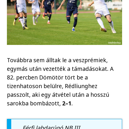
Továbbra sem álltak le a veszprémiek,
egymás után vezették a támadásokat. A
82. percben Dömötör tört be a
tizenhatoson belülre, Rédliunghez
passzolt, aki egy átvétel után a hosszú
sarokba bombázott,
2–1
.
Férfi labdarúgó NB III