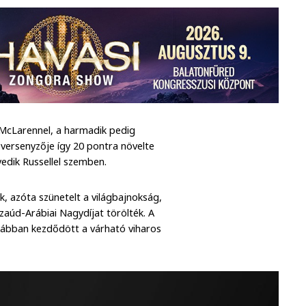
 McLarennel, a harmadik pedig
z versenyzője így 20 pontra növelte
yedik Russellel szemben.
, azóta szünetelt a világbajnokság,
Szaúd-Arábiai Nagydíjat törölték. A
orábban kezdődött a várható viharos