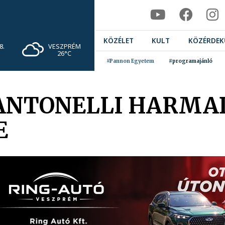
KÖZÉLET
KULT
KÖZÉRDEK
VESZPRÉM
8.
26°C
#Pannon Egyetem
#programajánló
 ANTONELLI HARMA
E