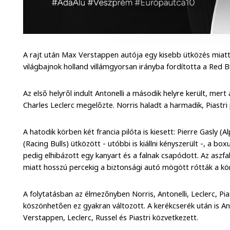
A rajt után Max Verstappen autója egy kisebb ütközés miat
világbajnok holland villámgyorsan irányba fordította a Red Bu
Az első helyről indult Antonelli a második helyre került, me
Charles Leclerc megelőzte. Norris haladt a harmadik, Piastri
A hatodik körben két francia pilóta is kiesett: Pierre Gasly (
(Racing Bulls) ütközött - utóbbi is kiállni kényszerült -, a bo
pedig elhibázott egy kanyart és a falnak csapódott. Az aszfal
miatt hosszú percekig a biztonsági autó mögött rótták a kö
A folytatásban az élmezőnyben Norris, Antonelli, Leclerc, Pia
köszönhetően ez gyakran változott. A kerékcserék után is An
Verstappen, Leclerc, Russel és Piastri közvetkezett.