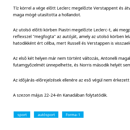
Tíz körrel a vége előtt Leclerc megelőzte Verstappent és átv
maga mögé utasította a hollandot.
Az utolsó előtti körben Piastri megelőzte Leclerc-t, aki me
reflexszel "megfogta" az autóját, amely az utolsó körben lel
hatodikként ért célba, mert Russell és Verstappen is visszael
Az első két helyen már nem történt változás, Antonelli mag
futamgyőzelmét ünnepelhette, és Norris második helyét sem
Az időjárás-előrejelzések ellenére az eső végül nem érkezett
A szezon május 22-24-én Kanadában folytatódik.
sport
autósport
Forma-1