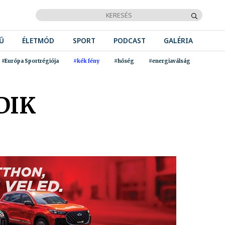
Ű
ÉLETMÓD
SPORT
PODCAST
GALÉRIA
#Európa Sportrégiója
#kék fény
#hőség
#energiaválság
DIK