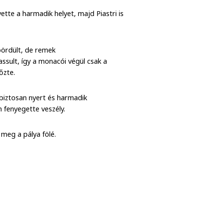
ette a harmadik helyet, majd Piastri is
gpördült, de remek
assult, így a monacói végül csak a
őzte.
abiztosan nyert és harmadik
 fenyegette veszély.
 meg a pálya fölé.