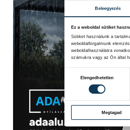
Beleegyezés
Ez a weboldal sütiket haszn
Sütiket használunk a tartal
weboldalforgalmunk elemzésé
weboldalhasználatra vonatko
számukra vagy az Ön által ha
Hozzájárulás kiválasztása
Elengedhetetlen
Megtagad