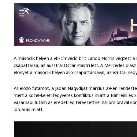
A második helyen a vb-címvédő brit Lando Norris végzett a
csapattársa, az ausztrál Oscar Piastri lett. A Mercedes olas
előnyét a második helyen álló csapattársával, az ezúttal neg
Az előző futamot, a Japán Nagydíjat március 29-én rendezték
mert a közel-keleti fegyveres konfliktus miatt a Bahreini és 
vasárnapi futam az eredetileg tervezettnél három órával k
időjárás miatt.