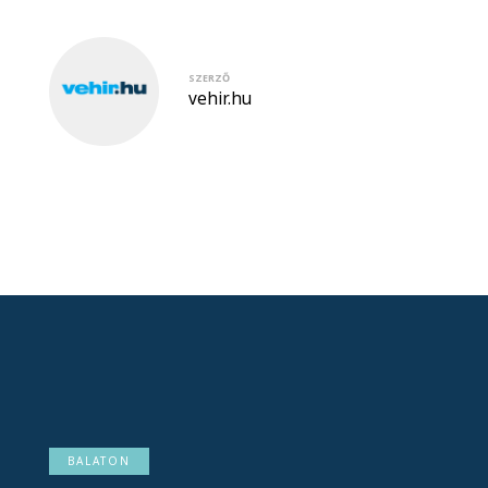
SZERZŐ
vehir.hu
BALATON