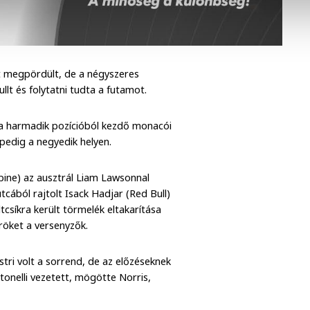
t megpördült, de a négyszeres
llt és folytatni tudta a futamot.
rt a harmadik pozícióból kezdő monacói
 pedig a negyedik helyen.
Alpine) az ausztrál Liam Lawsonnal
xutcából rajtolt Isack Hadjar (Red Bull)
tcsíkra került törmelék eltakarítása
röket a versenyzők.
stri volt a sorrend, de az előzéseknek
tonelli vezetett, mögötte Norris,