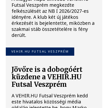
Futsal Veszprém megkezdte
felkészülését az NB I 2026/2027-es
idényére. A klub két új játékos
érkezését is bejelentette, miközben a
szakmai stáb összetételére is fény
derült.
VEHIR.HU FUTSAL VESZPRÉM
Jövőre is a dobogóért
küzdene a VEHIR.HU
Futsal Veszprém
A VEHIR.HU Futsal Veszprém kedd
este hivatalos közösségi média
oldalán jelentette be, hogy Marko