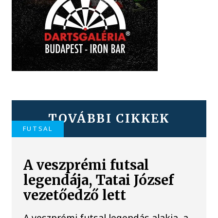
TOVÁBBI CIKKEK
FUTSAL
A veszprémi futsal
legendája, Tatai József
vezetőedző lett
A veszprémi futsal legendás alakja, a