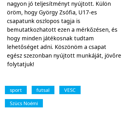
nagyon jó teljesítményt nyújtott. Külön
öröm, hogy György Zsófia, U17-es
csapatunk oszlopos tagja is
bemutatkozhatott ezen a mérkőzésen, és
hogy minden játékosnak tudtam
lehetőséget adni. Köszönöm a csapat
egész szezonban nyújtott munkáját, jövőre
folytatjuk!
sport
futsal
VESC
Szücs Noémi