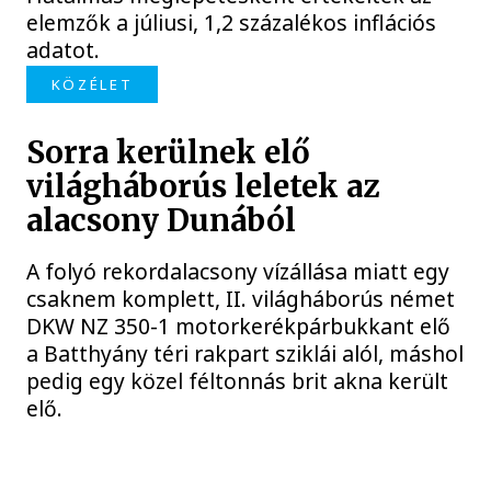
elemzők a júliusi, 1,2 százalékos inflációs
adatot.
KÖZÉLET
Sorra kerülnek elő
világháborús leletek az
alacsony Dunából
A folyó rekordalacsony vízállása miatt egy
csaknem komplett, II. világháborús német
DKW NZ 350-1 motorkerékpárbukkant elő
a Batthyány téri rakpart sziklái alól, máshol
pedig egy közel féltonnás brit akna került
elő.