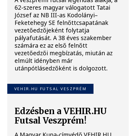
62-szeres magyar válogatott Tatai
József az NB III-as Kodolányi–
Feketehegy SE felnőttcsapatának
vezetőedzőjeként folytatja
pályafutását. A 38 éves szakember
számára ez az első felnőtt
vezetőedzői megbízatás, miután az
elmúlt idényben már
utánpótlásedzőként is dolgozott.
VEHIR.HU FUTSAL VESZPRÉM
Edzésben a VEHIR.HU
Futsal Veszprém!
A Magyar Kupa-címvédő VEHIR.HU