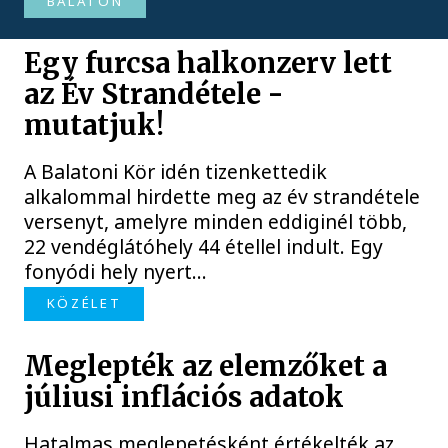
BALATON
Egy furcsa halkonzerv lett
az Év Strandétele -
mutatjuk!
A Balatoni Kör idén tizenkettedik
alkalommal hirdette meg az év strandétele
versenyt, amelyre minden eddiginél több,
22 vendéglátóhely 44 étellel indult. Egy
fonyódi hely nyert...
KÖZÉLET
Meglepték az elemzőket a
júliusi inflációs adatok
Hatalmas meglepetésként értékelték az