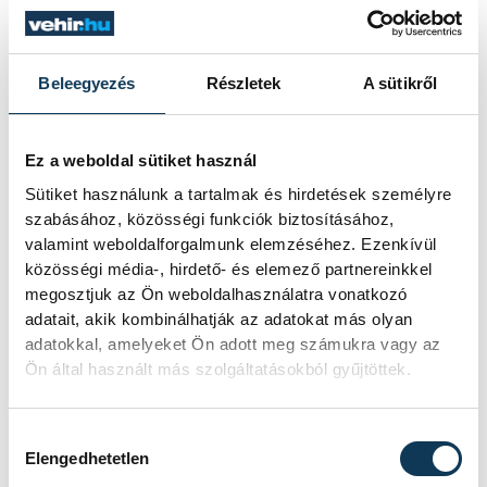
VENDÉG
VESZPRÉMI EGYETEMI
SPORT CLUB
IDŐPONT
2026. MÁRCIUS 8. 16:15
HELYSZÍN
TREFF SPORTCSARNOK
Beleegyezés
Részletek
A sütikről
(ÉRD)
EREDMÉNY
1-6
RÉSZLETEK
Ez a weboldal sütiket használ
Sütiket használunk a tartalmak és hirdetések személyre
szabásához, közösségi funkciók biztosításához,
valamint weboldalforgalmunk elemzéséhez. Ezenkívül
SOROZAT
NŐI FUTSAL NB I/B
közösségi média-, hirdető- és elemező partnereinkkel
NYUGATI CSOPORT,
megosztjuk az Ön weboldalhasználatra vonatkozó
2025/26
adatait, akik kombinálhatják az adatokat más olyan
HAZAI
SSC BUDAPEST
adatokkal, amelyeket Ön adott meg számukra vagy az
VENDÉG
VESZPRÉMI EGYETEMI
SPORT CLUB
Ön által használt más szolgáltatásokból gyűjtöttek.
IDŐPONT
2026. MÁRCIUS 27. 19:30
HELYSZÍN
SINOSZ SPORTCSARNOK
EREDMÉNY
4-5
Hozzájárulás kiválasztása
Elengedhetetlen
RÉSZLETEK