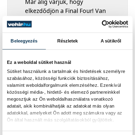
Már alig várjuk, hogy
elkezdődjön a Final Four! Van
törlesztenivalónk saját
magunk és a szurkolóink felé
is a múlt heti teljesítmény
Beleegyezés
Részletek
A sütikről
miatt. A kupa négyes
döntőjének mindig
Ez a weboldal sütiket használ
különleges varázsa van: egy
Sütiket használunk a tartalmak és hirdetések személyre
mérkőzésen bármi
szabásához, közösségi funkciók biztosításához,
megtörténhet. Az
valamint weboldalforgalmunk elemzéséhez. Ezenkívül
elődöntőben a
közösségi média-, hirdető- és elemező partnereinkkel
megosztjuk az Ön weboldalhasználatra vonatkozó
Berettyóújfalu lesz az
adatait, akik kombinálhatják az adatokat más olyan
ellenfelünk, tudjuk, milyen
adatokkal, amelyeket Ön adott meg számukra vagy az
játékerőt képviselnek, és
Ön által használt más szolgáltatásokból gyűjtöttek.
ismerjük a játékosaikat is.