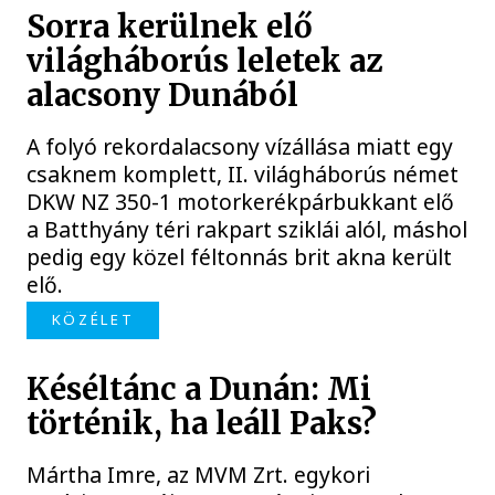
Sorra kerülnek elő
világháborús leletek az
alacsony Dunából
A folyó rekordalacsony vízállása miatt egy
csaknem komplett, II. világháborús német
DKW NZ 350-1 motorkerékpárbukkant elő
a Batthyány téri rakpart sziklái alól, máshol
pedig egy közel féltonnás brit akna került
elő.
KÖZÉLET
Késéltánc a Dunán: Mi
történik, ha leáll Paks?
Mártha Imre, az MVM Zrt. egykori