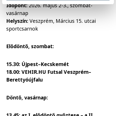
Időpont:
2026. május 2-3., szombat-
vasárnap
Helyszín:
Veszprém, Március 15. utcai
sportcsarnok
Elődöntő, szombat:
15.30: Újpest–Kecskemét
18.00: VEHIR.HU Futsal Veszprém–
Berettyóújfalu
Döntő, vasárnap:
13.45: az I. elődöntő győztese – a II.