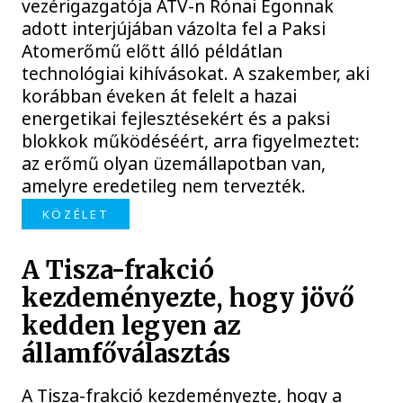
vezérigazgatója ATV-n Rónai Egonnak
adott interjújában vázolta fel a Paksi
Atomerőmű előtt álló példátlan
technológiai kihívásokat. A szakember, aki
korábban éveken át felelt a hazai
energetikai fejlesztésekért és a paksi
blokkok működéséért, arra figyelmeztet:
az erőmű olyan üzemállapotban van,
amelyre eredetileg nem tervezték.
KÖZÉLET
A Tisza-frakció
kezdeményezte, hogy jövő
kedden legyen az
államfőválasztás
A Tisza-frakció kezdeményezte, hogy a