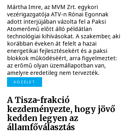
Mártha Imre, az MVM Zrt. egykori
vezérigazgatója ATV-n Rónai Egonnak
adott interjújában vázolta fel a Paksi
Atomerőmű előtt álló példátlan
technológiai kihívásokat. A szakember, aki
korábban éveken át felelt a hazai
energetikai fejlesztésekért és a paksi
blokkok működéséért, arra figyelmeztet:
az erőmű olyan üzemállapotban van,
amelyre eredetileg nem tervezték.
KÖZÉLET
A Tisza-frakció
kezdeményezte, hogy jövő
kedden legyen az
államfőválasztás