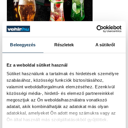
Beleegyezés
Részletek
A sütikről
Ez a weboldal sütiket használ
Sütiket használunk a tartalmak és hirdetések személyre
szabásához, közösségi funkciók biztosításához,
valamint weboldalforgalmunk elemzéséhez. Ezenkívül
közösségi média-, hirdető- és elemező partnereinkkel
megosztjuk az Ön weboldalhasználatra vonatkozó
TOVÁBBI CIKKEK
adatait, akik kombinálhatják az adatokat más olyan
KÖZÉLET
adatokkal, amelyeket Ön adott meg számukra vagy az
Ön által használt más szolgáltatásokból gyűjtöttek.