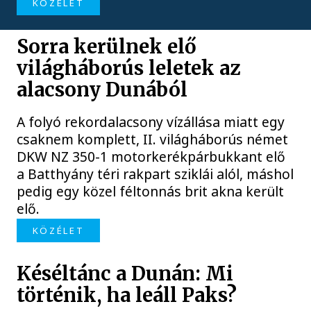
KÖZÉLET
Sorra kerülnek elő
világháborús leletek az
alacsony Dunából
A folyó rekordalacsony vízállása miatt egy
csaknem komplett, II. világháborús német
DKW NZ 350-1 motorkerékpárbukkant elő
a Batthyány téri rakpart sziklái alól, máshol
pedig egy közel féltonnás brit akna került
elő.
KÖZÉLET
Késéltánc a Dunán: Mi
történik, ha leáll Paks?