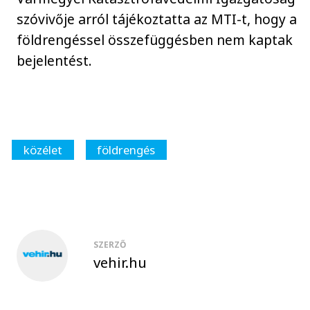
szóvivője arról tájékoztatta az MTI-t, hogy a
földrengéssel összefüggésben nem kaptak
bejelentést.
közélet
földrengés
SZERZŐ
vehir.hu