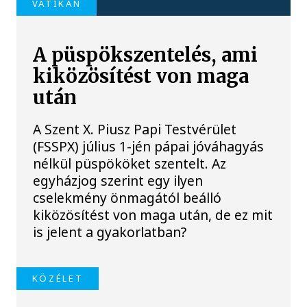
VATIKÁN
A püspökszentelés, ami
kiközösítést von maga
után
A Szent X. Piusz Papi Testvérület
(FSSPX) július 1-jén pápai jóváhagyás
nélkül püspököket szentelt. Az
egyházjog szerint egy ilyen
cselekmény önmagától beálló
kiközösítést von maga után, de ez mit
is jelent a gyakorlatban?
KÖZÉLET