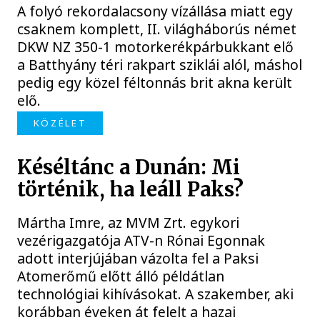
A folyó rekordalacsony vízállása miatt egy
csaknem komplett, II. világháborús német
DKW NZ 350-1 motorkerékpárbukkant elő
a Batthyány téri rakpart sziklái alól, máshol
pedig egy közel féltonnás brit akna került
elő.
KÖZÉLET
Késéltánc a Dunán: Mi
történik, ha leáll Paks?
Mártha Imre, az MVM Zrt. egykori
vezérigazgatója ATV-n Rónai Egonnak
adott interjújában vázolta fel a Paksi
Atomerőmű előtt álló példátlan
technológiai kihívásokat. A szakember, aki
korábban éveken át felelt a hazai