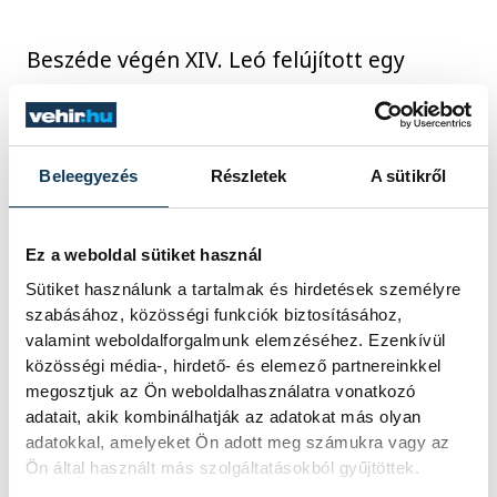
Beszéde végén XIV. Leó felújított egy
Ferenc pápa által eltörölt hagyományt és
sok nyelven köszönti a népeket: olaszul,
franciául, angolul, németül, spanyolul,
Beleegyezés
Részletek
A sütikről
portugálul, lengyelül, arabul, kínaiul és
latinul is szólt. Végül latinul Urbi et Orbi
áldását adta Rómára és a világra.
Ez a weboldal sütiket használ
Sütiket használunk a tartalmak és hirdetések személyre
szabásához, közösségi funkciók biztosításához,
Az esős idő ellenére a Vatikán közlése
valamint weboldalforgalmunk elemzéséhez. Ezenkívül
szerint csaknem 26 ezren követték a pápa
közösségi média-, hirdető- és elemező partnereinkkel
megosztjuk az Ön weboldalhasználatra vonatkozó
karácsonyi üzenetét a Szent Péter téren.
adatait, akik kombinálhatják az adatokat más olyan
adatokkal, amelyeket Ön adott meg számukra vagy az
Ön által használt más szolgáltatásokból gyűjtöttek.
Délután megkezdődik a Ferenc pápa által