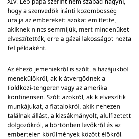
XIV. Leó pápa szerint nem szabad hagyni,
hogy a szenvedők iránti közömbösség
uralja az embereket: azokat említette,
akiknek nincs semmijük, mert mindenüket
elveszítették, erre a gázai lakosságot hozta
fel példaként.
Az éhező jemeniekről is szólt, a hazájukból
menekülőkről, akik átvergődnek a
Földközi-tengeren vagy az amerikai
kontinensen. Szólt azokról, akik elveszítik
munkájukat, a fiatalokról, akik nehezen
találnak állást, a kizsákmányolt, alulfizetett
dolgozókról, a börtönben levőkről és az
embertelen körülmények között élőkről.