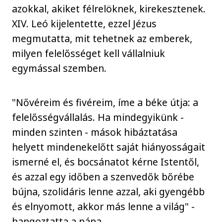
azokkal, akiket félrelöknek, kirekesztenek.
XIV. Leó kijelentette, ezzel Jézus
megmutatta, mit tehetnek az emberek,
milyen felelősséget kell vállalniuk
egymással szemben.
"Nővéreim és fivéreim, íme a béke útja: a
felelősségvállalás. Ha mindegyikünk -
minden szinten - mások hibáztatása
helyett mindenekelőtt saját hiányosságait
ismerné el, és bocsánatot kérne Istentől,
és azzal egy időben a szenvedők bőrébe
bújna, szolidáris lenne azzal, aki gyengébb
és elnyomott, akkor más lenne a világ" -
hangoztatta a pápa.