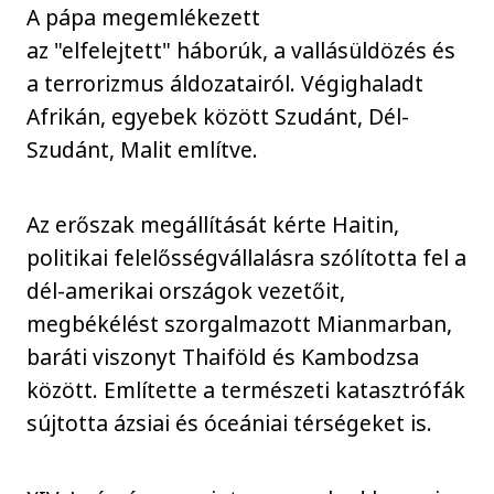
A pápa megemlékezett
az "elfelejtett" háborúk, a vallásüldözés és
a terrorizmus áldozatairól. Végighaladt
Afrikán, egyebek között Szudánt, Dél-
Szudánt, Malit említve.
Az erőszak megállítását kérte Haitin,
politikai felelősségvállalásra szólította fel a
dél-amerikai országok vezetőit,
megbékélést szorgalmazott Mianmarban,
baráti viszonyt Thaiföld és Kambodzsa
között. Említette a természeti katasztrófák
sújtotta ázsiai és óceániai térségeket is.