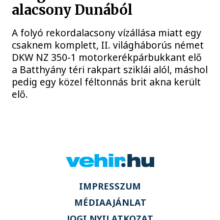
alacsony Dunából
A folyó rekordalacsony vízállása miatt egy
csaknem komplett, II. világháborús német
DKW NZ 350-1 motorkerékpárbukkant elő
a Batthyány téri rakpart sziklái alól, máshol
pedig egy közel féltonnás brit akna került
elő.
IMPRESSZUM
MÉDIAAJÁNLAT
JOGI NYILATKOZAT