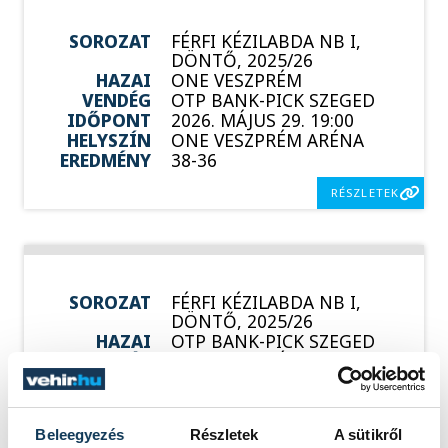
SOROZAT
FÉRFI KÉZILABDA NB I,
DÖNTŐ, 2025/26
HAZAI
ONE VESZPRÉM
VENDÉG
OTP BANK-PICK SZEGED
IDŐPONT
2026. MÁJUS 29. 19:00
HELYSZÍN
ONE VESZPRÉM ARÉNA
EREDMÉNY
38-36
RÉSZLETEK
SOROZAT
FÉRFI KÉZILABDA NB I,
DÖNTŐ, 2025/26
HAZAI
OTP BANK-PICK SZEGED
VENDÉG
ONE VESZPRÉM
IDŐPONT
2026. JÚNIUS 2. 19:00
HELYSZÍN
SZEGED, PICK ARÉNA
EREDMÉNY
34-36
Beleegyezés
Részletek
A sütikről