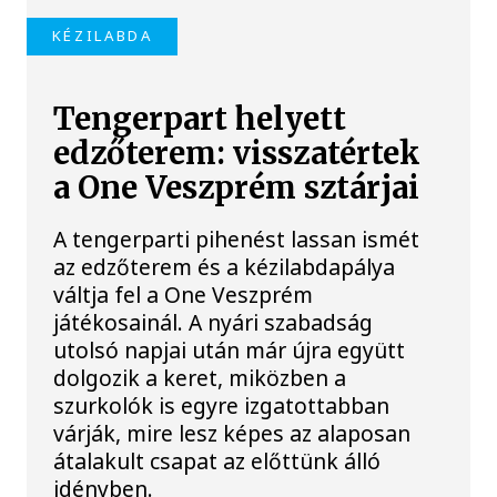
KÉZILABDA
Tengerpart helyett
edzőterem: visszatértek
a One Veszprém sztárjai
A tengerparti pihenést lassan ismét
az edzőterem és a kézilabdapálya
váltja fel a One Veszprém
játékosainál. A nyári szabadság
utolsó napjai után már újra együtt
dolgozik a keret, miközben a
szurkolók is egyre izgatottabban
várják, mire lesz képes az alaposan
átalakult csapat az előttünk álló
idényben.