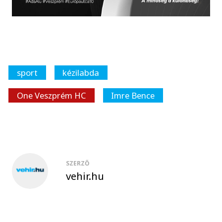
sport
kézilabda
One Veszprém HC
Imre Bence
SZERZŐ
vehir.hu