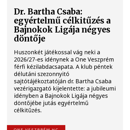
Dr. Bartha Csaba:
egyértelmű célkitűzés a
Bajnokok Ligája négyes
döntője
Huszonkét játékossal vág neki a
2026/27-es idénynek a One Veszprém
férfi kézilabdacsapata. A klub péntek
délutáni szezonnyitó
sajtótájékoztatóján dr. Bartha Csaba
vezérigazgató kijelentette: a jubileumi
idényben a Bajnokok Ligája négyes
döntőjébe jutás egyértelmű
célkitűzés.
ONE VESZPRÉM HC