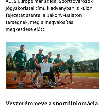
ACES Europe már az idei Sportfővárosok
Jógyakorlatai című kiadványban is külön
fejezetet szentel a Bakony–Balaton
térségnek, még a megvalósítás
megkezdése előtt.
Veszprém neve a sportdiplomácia