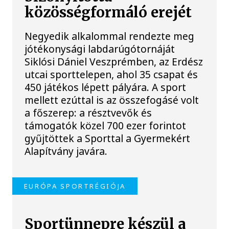
közösségformáló erejét
Negyedik alkalommal rendezte meg
jótékonysági labdarúgótornáját
Siklósi Dániel Veszprémben, az Erdész
utcai sporttelepen, ahol 35 csapat és
450 játékos lépett pályára. A sport
mellett ezúttal is az összefogásé volt
a főszerep: a résztvevők és
támogatók közel 700 ezer forintot
gyűjtöttek a Sporttal a Gyermekért
Alapítvány javára.
EURÓPA SPORTRÉGIÓJA
Sportünnepre készül a