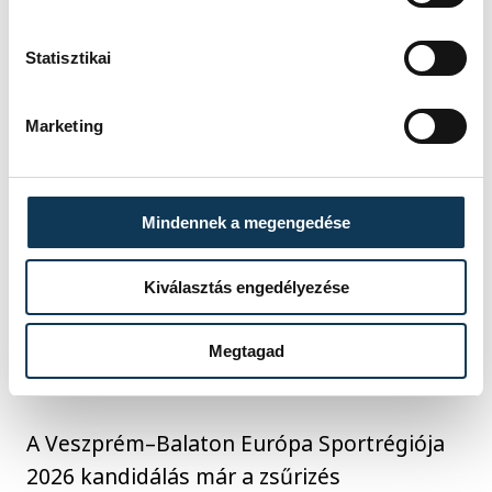
Statisztikai
Marketing
Mindennek a megengedése
Az ACES vezetői, közöttük Porga Gyula
polgármester a nyári zsűrizés alkalmával
Kiválasztás engedélyezése
A pályázat, amely példát mutat
Megtagad
A Veszprém–Balaton Európa Sportrégiója
2026 kandidálás már a zsűrizés