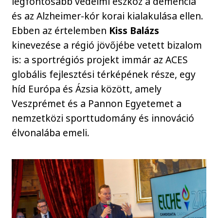
legfontosabb védelmi eszköz a demencia
és az Alzheimer-kór korai kialakulása ellen.
Ebben az értelemben
Kiss Balázs
kinevezése a régió jövőjébe vetett bizalom
is: a sportrégiós projekt immár az ACES
globális fejlesztési térképének része, egy
híd Európa és Ázsia között, amely
Veszprémet és a Pannon Egyetemet a
nemzetközi sporttudomány és innováció
élvonalába emeli.