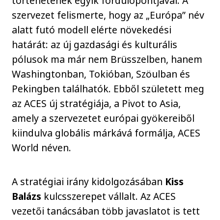
történetének egyik fordulópontjával. A
szervezet felismerte, hogy az „Európa” név
alatt futó modell elérte növekedési
határát: az új gazdasági és kulturális
pólusok ma már nem Brüsszelben, hanem
Washingtonban, Tokióban, Szöulban és
Pekingben találhatók. Ebből született meg
az ACES új stratégiája, a Pivot to Asia,
amely a szervezetet európai gyökereiből
kiindulva globális márkává formálja, ACES
World néven.
A stratégiai irány kidolgozásában
Kiss
Balázs
kulcsszerepet vállalt. Az ACES
vezetői tanácsában több javaslatot is tett