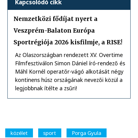
Kapcsolódó cikk
Nemzetközi fődíjat nyert a
Veszprém-Balaton Európa
Sportrégiója 2026 kisfilmje, a RISE!
Az Olaszországban rendezett XV. Overtime
Filmfesztiválon Simon Dániel író-rendező és
Máhl Kornél operatőr-vágó alkotását négy
kontinens húsz országának nevezői közül a
legjobbnak ítélte a zsűri!
közélet
sport
Porga Gyula