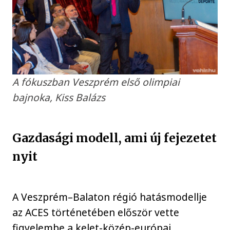
A fókuszban Veszprém első olimpiai
bajnoka, Kiss Balázs
Gazdasági modell, ami új fejezetet
nyit
A Veszprém–Balaton régió hatásmodellje
az ACES történetében először vette
figyelembe a kelet-közép-európai