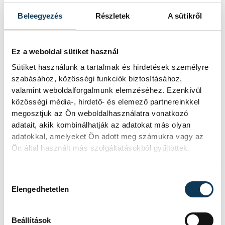
munkát!
Beleegyezés
Részletek
A sütikről
Ez a weboldal sütiket használ
– tette hozzá
Ovádi Péter
.
Sütiket használunk a tartalmak és hirdetések személyre
szabásához, közösségi funkciók biztosításához,
A Veszprém–Balaton Európa Sportrégiója
valamint weboldalforgalmunk elemzéséhez. Ezenkívül
közösségi média-, hirdető- és elemező partnereinkkel
2026 program előkészületei már
megosztjuk az Ön weboldalhasználatra vonatkozó
megkezdődtek. A cél nem kevesebb,
adatait, akik kombinálhatják az adatokat más olyan
minthogy a térség példát mutasson
adatokkal, amelyeket Ön adott meg számukra vagy az
abban, miként küzdhetők le az akadályok a
Ön által használt más szolgáltatásokból gyűjtöttek.
sport és a mozgás erejével.
Hozzájárulás kiválasztása
Elengedhetetlen
Beállítások