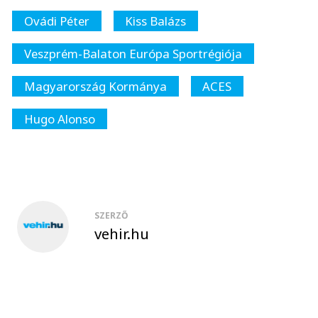
Ovádi Péter
Kiss Balázs
Veszprém-Balaton Európa Sportrégiója
Magyarország Kormánya
ACES
Hugo Alonso
SZERZŐ
vehir.hu