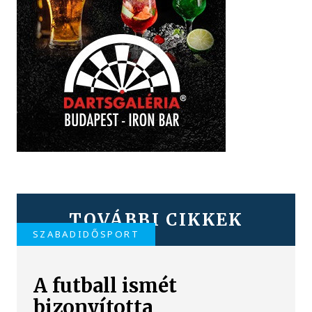
TOVÁBBI CIKKEK
SZABADIDŐSPORT
A futball ismét
bizonyította