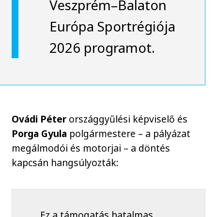
Veszprém–Balaton
Európa Sportrégiója
2026 programot.
Ovádi Péter
országgyűlési képviselő és
Porga Gyula
polgármestere – a pályázat
megálmodói és motorjai – a döntés
kapcsán hangsúlyozták:
Ez a támogatás hatalmas