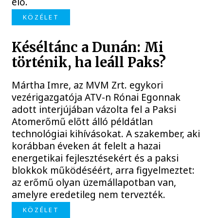
elő.
KÖZÉLET
Késéltánc a Dunán: Mi
történik, ha leáll Paks?
Mártha Imre, az MVM Zrt. egykori
vezérigazgatója ATV-n Rónai Egonnak
adott interjújában vázolta fel a Paksi
Atomerőmű előtt álló példátlan
technológiai kihívásokat. A szakember, aki
korábban éveken át felelt a hazai
energetikai fejlesztésekért és a paksi
blokkok működéséért, arra figyelmeztet:
az erőmű olyan üzemállapotban van,
amelyre eredetileg nem tervezték.
KÖZÉLET