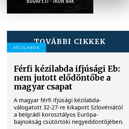
TOVÁBBI CIKKEK
KÉZILABDA
Férfi kézilabda ifjúsági Eb:
nem jutott elődöntőbe a
magyar csapat
A magyar férfi ifjúsági kézilabda-
válogatott 32-27-re kikapott Szlovéniától
a belgrádi korosztályos Európa-
bajnokság csütörtöki negyeddöntőjében.