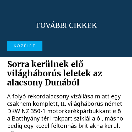
TOVÁBBI CIKKEK
KÖZÉLET
Sorra kerülnek elő
világháborús leletek az
alacsony Dunából
A folyó rekordalacsony vízállása miatt egy
csaknem komplett, II. világháborús német
DKW NZ 350-1 motorkerékpárbukkant elő
a Batthyány téri rakpart sziklái alól, máshol
pedig egy közel féltonnás brit akna került