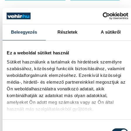
Beleegyezés
Részletek
A sütikről
FOTÓS
SZERZŐ
Tál
vehir.hu
Domin
Ez a weboldal sütiket használ
Sütiket használunk a tartalmak és hirdetések személyre
szabásához, közösségi funkciók biztosításához, valamint
weboldalforgalmunk elemzéséhez. Ezenkívül közösségi
média-, hirdető- és elemező partnereinkkel megosztjuk az
Ön weboldalhasználatra vonatkozó adatait, akik
kombinálhatják az adatokat más olyan adatokkal,
amelyeket Ön adott meg számukra vagy az Ön által
használt más szolgáltatásokból gyűjtöttek.
Hozzájárulás kiválasztása