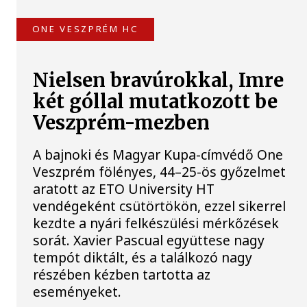
ONE VESZPRÉM HC
Nielsen bravúrokkal, Imre
két góllal mutatkozott be
Veszprém-mezben
A bajnoki és Magyar Kupa-címvédő One
Veszprém fölényes, 44–25-ös győzelmet
aratott az ETO University HT
vendégeként csütörtökön, ezzel sikerrel
kezdte a nyári felkészülési mérkőzések
sorát. Xavier Pascual együttese nagy
tempót diktált, és a találkozó nagy
részében kézben tartotta az
eseményeket.