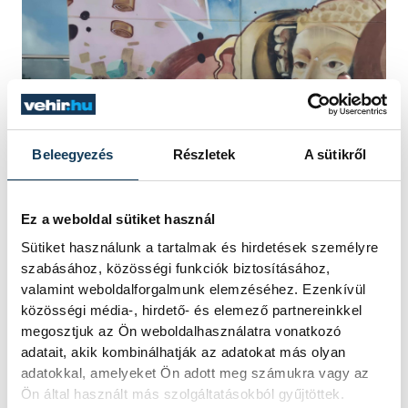
Beleegyezés
Részletek
A sütikről
Ez a weboldal sütiket használ
Sütiket használunk a tartalmak és hirdetések személyre
Fotó: ACES Europe
szabásához, közösségi funkciók biztosításához,
valamint weboldalforgalmunk elemzéséhez. Ezenkívül
közösségi média-, hirdető- és elemező partnereinkkel
Kiss Balázs
hozzátette, hogy a Veszprém–
megosztjuk az Ön weboldalhasználatra vonatkozó
adatait, akik kombinálhatják az adatokat más olyan
Balaton Európa Sportrégiója 2026 pályázat
adatokkal, amelyeket Ön adott meg számukra vagy az
célja az aktív szemlélet erősítése közös
Ön által használt más szolgáltatásokból gyűjtöttek.