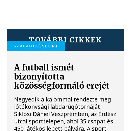
TOVÁBBI CIKKEK
SZABADIDŐSPORT
A futball ismét
bizonyította
közösségformáló erejét
Negyedik alkalommal rendezte meg
jótékonysági labdarúgótornáját
Siklósi Dániel Veszprémben, az Erdész
utcai sporttelepen, ahol 35 csapat és
450 játékos lépett pályára. A sport