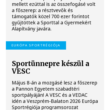
mellett ezúttal is az összefogásé volt
a főszerep: a résztvevők és
támogatók közel 700 ezer forintot
gyűjtöttek a Sporttal a Gyermekért
Alapítvány javára.
EURÓPA SPORTRÉGIÓJA
Sportünnepre készül a
VESC
Május 8-án a mozgásé lesz a főszerep
a Pannon Egyetem szabadtéri
sportpályáján! A VESC és a VEDAC
idén a Veszprém-Balaton 2026 Európa
Sportrégiója programsorozat