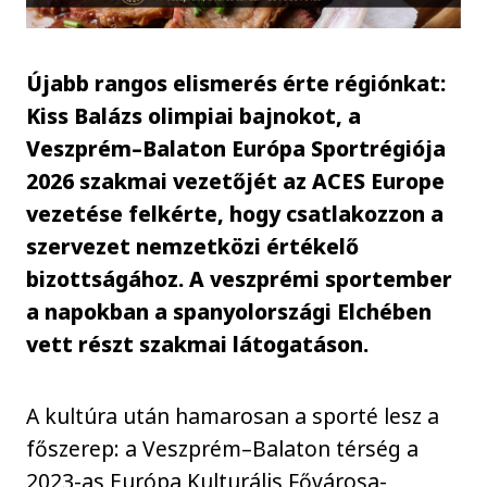
Újabb rangos elismerés érte régiónkat:
Kiss Balázs olimpiai bajnokot, a
Veszprém–Balaton Európa Sportrégiója
2026 szakmai vezetőjét az ACES Europe
vezetése felkérte, hogy csatlakozzon a
szervezet nemzetközi értékelő
bizottságához. A veszprémi sportember
a napokban a spanyolországi Elchében
vett részt szakmai látogatáson.
A kultúra után hamarosan a sporté lesz a
főszerep: a Veszprém–Balaton térség a
2023-as Európa Kulturális Fővárosa-