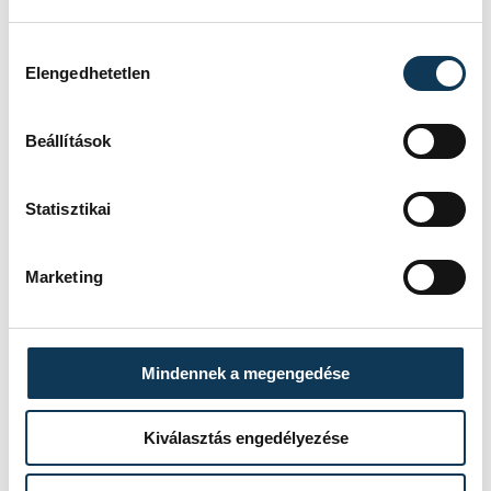
élményeken és programokon keresztül.
Hozzájárulás kiválasztása
Elengedhetetlen
A projekt három alappillére a
Beállítások
fair play, a fenntarthatóság
és az önkéntesség. Ezek nem
Statisztikai
csupán sporthoz kötődő
fogalmak, hanem olyan
Marketing
közösségépítő elvek,
amelyek a sport mellett
valódi gyógyírként
Mindennek a megengedése
szolgálnak az egészséges
életmód felé vezető úton
Kiválasztás engedélyezése