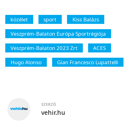
közélet
sport
Kiss Balázs
Veszprém-Balaton Európa Sportrégiója
Veszprém-Balaton 2023 Zrt
ACES
Hugo Alonso
Gian Francesco Lupattelli
SZERZŐ
vehir.hu