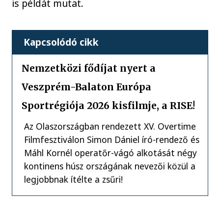
is példát mutat.
Kapcsolódó cikk
Nemzetközi fődíjat nyert a
Veszprém-Balaton Európa
Sportrégiója 2026 kisfilmje, a RISE!
Az Olaszországban rendezett XV. Overtime
Filmfesztiválon Simon Dániel író-rendező és
Máhl Kornél operatőr-vágó alkotását négy
kontinens húsz országának nevezői közül a
legjobbnak ítélte a zsűri!