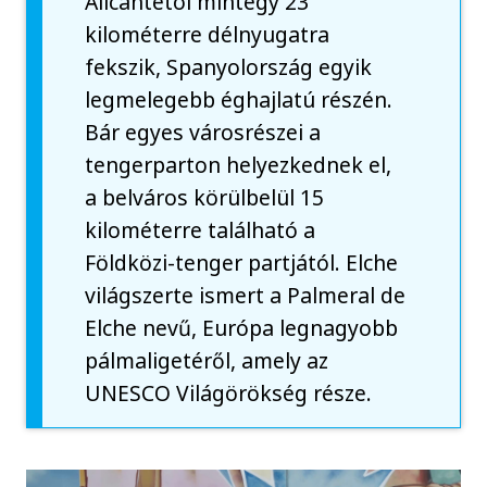
Alicantétól mintegy 23
kilométerre délnyugatra
fekszik, Spanyolország egyik
legmelegebb éghajlatú részén.
Bár egyes városrészei a
tengerparton helyezkednek el,
a belváros körülbelül 15
kilométerre található a
Földközi-tenger partjától. Elche
világszerte ismert a Palmeral de
Elche nevű, Európa legnagyobb
pálmaligetéről, amely az
UNESCO Világörökség része.