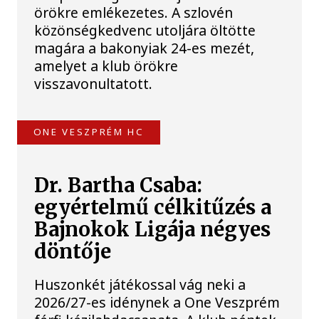
örökre emlékezetes. A szlovén
közönségkedvenc utoljára öltötte
magára a bakonyiak 24-es mezét,
amelyet a klub örökre
visszavonultatott.
ONE VESZPRÉM HC
Dr. Bartha Csaba:
egyértelmű célkitűzés a
Bajnokok Ligája négyes
döntője
Huszonkét játékossal vág neki a
2026/27-es idénynek a One Veszprém