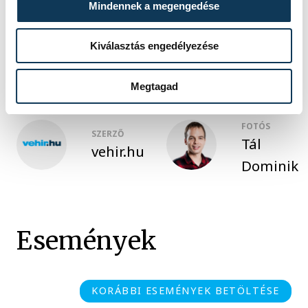
Mindennek a megengedése
sport
kézilabda
One Veszprém HC
Xavier Pascual
Kiválasztás engedélyezése
Megtagad
FOTÓS
SZERZŐ
Tál
vehir.hu
Dominik
Események
KORÁBBI ESEMÉNYEK BETÖLTÉSE