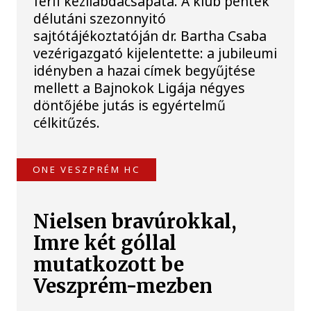
férfi kézilabdacsapata. A klub péntek
délutáni szezonnyitó
sajtótájékoztatóján dr. Bartha Csaba
vezérigazgató kijelentette: a jubileumi
idényben a hazai címek begyűjtése
mellett a Bajnokok Ligája négyes
döntőjébe jutás is egyértelmű
célkitűzés.
ONE VESZPRÉM HC
Nielsen bravúrokkal,
Imre két góllal
mutatkozott be
Veszprém-mezben