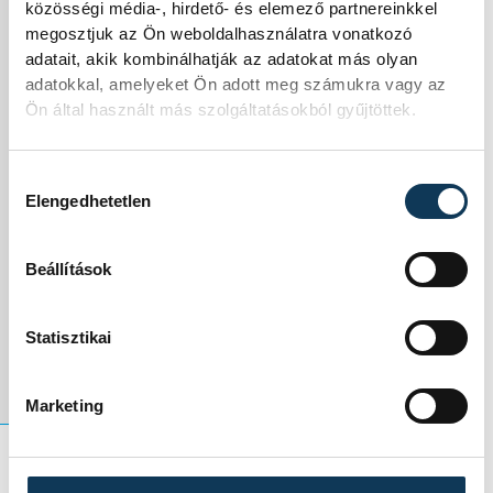
20.45-kor kezdődő
közösségi média-, hirdető- és elemező partnereinkkel
megosztjuk az Ön weboldalhasználatra vonatkozó
Bajnokok Ligája-
adatait, akik kombinálhatják az adatokat más olyan
adatokkal, amelyeket Ön adott meg számukra vagy az
mérkőzést a Sport1
Ön által használt más szolgáltatásokból gyűjtöttek.
TV élőben közvetíti,
Hozzájárulás kiválasztása
a Vehír pedig
Elengedhetetlen
szöveges
Beállítások
tudósítással
jelentkezik.
Statisztikai
Marketing