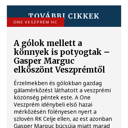
TOVÁBBI CIKKEK
ONE VESZPRÉM HC
A gólok mellett a
könnyek is potyogtak –
Gasper Marguc
elköszönt Veszprémtől
Érzelmekben és gólokban gazdag
gálamérkőzést láthatott a veszprémi
közönség péntek este. A One
Veszprém idénybeli első hazai
mérkőzésén fölényesen nyert a
szlovén RK Celje ellen, az est azonban
Gasper Marguc búcsúja miatt marad