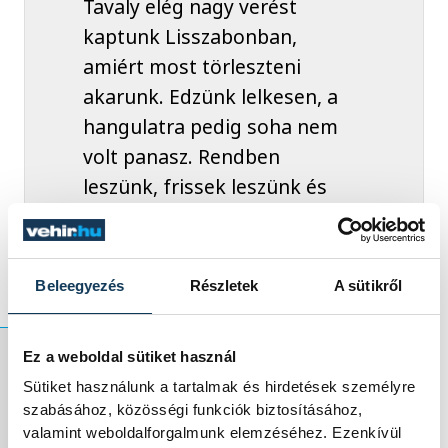
Tavaly elég nagy verést
kaptunk Lisszabonban,
amiért most törleszteni
akarunk. Edzünk lelkesen, a
hangulatra pedig soha nem
volt panasz. Rendben
leszünk, frissek leszünk és
mindenre felkészülünk!
Beleegyezés
Részletek
A sütikről
Ez a weboldal sütiket használ
Sütiket használunk a tartalmak és hirdetések személyre
A csütörtök esti,
szabásához, közösségi funkciók biztosításához,
valamint weboldalforgalmunk elemzéséhez. Ezenkívül