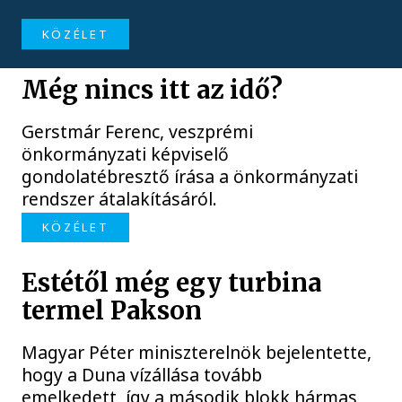
KÖZÉLET
Még nincs itt az idő?
Gerstmár Ferenc, veszprémi
önkormányzati képviselő
gondolatébresztő írása a önkormányzati
rendszer átalakításáról.
KÖZÉLET
Estétől még egy turbina
termel Pakson
Magyar Péter miniszterelnök bejelentette,
hogy a Duna vízállása tovább
emelkedett, így a második blokk hármas