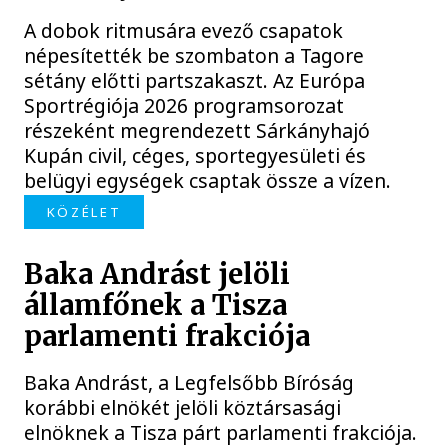
A dobok ritmusára evező csapatok
népesítették be szombaton a Tagore
sétány előtti partszakaszt. Az Európa
Sportrégiója 2026 programsorozat
részeként megrendezett Sárkányhajó
Kupán civil, céges, sportegyesületi és
belügyi egységek csaptak össze a vízen.
KÖZÉLET
Baka Andrást jelöli
államfőnek a Tisza
parlamenti frakciója
Baka Andrást, a Legfelsőbb Bíróság
korábbi elnökét jelöli köztársasági
elnöknek a Tisza párt parlamenti frakciója.