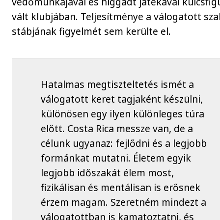
védőmunkájával és higgadt játékával kulcsfig
vált klubjában. Teljesítménye a válogatott sz
stábjának figyelmét sem kerülte el.
Hatalmas megtiszteltetés ismét a
válogatott keret tagjaként készülni,
különösen egy ilyen különleges túra
előtt. Costa Rica messze van, de a
célunk ugyanaz: fejlődni és a legjobb
formánkat mutatni. Életem egyik
legjobb időszakát élem most,
fizikálisan és mentálisan is erősnek
érzem magam. Szeretném mindezt a
válogatottban is kamatoztatni, és