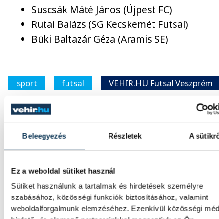
Suscsák Máté János (Újpest FC)
Rutai Balázs (SG Kecskemét Futsal)
Büki Baltazár Géza (Aramis SE)
sport
futsal
VEHIR.HU Futsal Veszprém
magyar futsalválogatott
Hadházi Sándor
Beleegyezés
Részletek
A sütikrő
Ez a weboldal sütiket használ
SZERZŐ
Sütiket használunk a tartalmak és hirdetések személyre
vehir.hu
szabásához, közösségi funkciók biztosításához, valamint
weboldalforgalmunk elemzéséhez. Ezenkívül közösségi méd