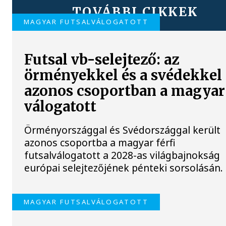
TOVÁBBI CIKKEK
MAGYAR FUTSALVÁLOGATOTT
Futsal vb-selejtező: az
örményekkel és a svédekkel
azonos csoportban a magyar
válogatott
Örményországgal és Svédországgal került
azonos csoportba a magyar férfi
futsalválogatott a 2028-as világbajnokság
európai selejtezőjének pénteki sorsolásán.
MAGYAR FUTSALVÁLOGATOTT