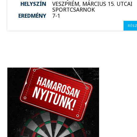
HELYSZÍN
VESZPRÉM, MÁRCIUS 15. UTCAI
SPORTCSARNOK
EREDMÉNY
7-1
RÉS