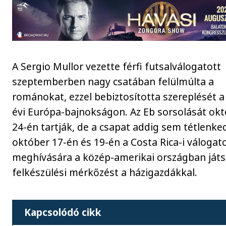
A Sergio Mullor vezette férfi futsalválogatott
szeptemberben nagy csatában felülmúlta a
románokat, ezzel bebiztosította szereplését a
évi Európa-bajnokságon. Az Eb sorsolását ok
24-én tartják, de a csapat addig sem tétlenked
október 17-én és 19-én a Costa Rica-i válogat
meghívására a közép-amerikai országban játs
felkészülési mérkőzést a házigazdákkal.
Kapcsolódó cikk