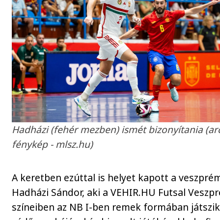
Hadházi (fehér mezben) ismét bizonyítania (ar
fénykép - mlsz.hu)
A keretben ezúttal is helyet kapott a veszpré
Hadházi Sándor, aki a VEHIR.HU Futsal Veszp
színeiben az NB I-ben remek formában játszik,