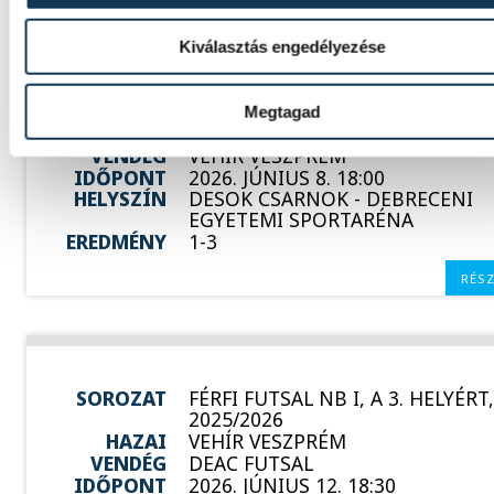
Kiválasztás engedélyezése
SOROZAT
FÉRFI FUTSAL NB I, A 3. HELYÉRT,
2025/2026
Megtagad
HAZAI
DEAC
VENDÉG
VEHÍR VESZPRÉM
IDŐPONT
2026. JÚNIUS 8. 18:00
HELYSZÍN
DESOK CSARNOK - DEBRECENI
EGYETEMI SPORTARÉNA
EREDMÉNY
1-3
RÉS
SOROZAT
FÉRFI FUTSAL NB I, A 3. HELYÉRT,
2025/2026
HAZAI
VEHÍR VESZPRÉM
VENDÉG
DEAC FUTSAL
IDŐPONT
2026. JÚNIUS 12. 18:30