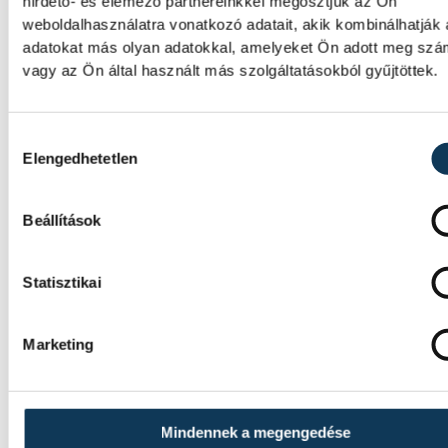
hirdető- és elemező partnereinkkel megosztjuk az Ön
weboldalhasználatra vonatkozó adatait, akik kombinálhatják
adatokat más olyan adatokkal, amelyeket Ön adott meg sz
Események
vagy az Ön által használt más szolgáltatásokból gyűjtöttek.
Hozzájárulás kiválasztása
KORÁBBI ESEMÉNYEK BETÖ
Elengedhetetlen
Beállítások
SOROZAT
FÉRFI FUTSAL NB I, A 3. HELYÉRT,
2025/2026
Statisztikai
HAZAI
VEHÍR VESZPRÉM
VENDÉG
DEAC FUTSAL
IDŐPONT
2026. JÚNIUS 5. 18:30
Marketing
HELYSZÍN
VESZPRÉM, MÁRCIUS 15. UTCAI
SPORTCSARNOK
EREDMÉNY
5-6
RÉS
Mindennek a megengedése