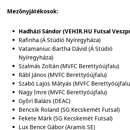
Mezőnyjátékosok:
Hadházi Sándor (VEHIR.HU Futsal Veszp
Rafinha (Á Stúdió Nyíregyháza)
Vatamaniuc-Bartha Dávid (Á Stúdió
Nyíregyháza)
Szalmás Zoltán (MVFC Berettyóújfalu)
Rábl János (MVFC Berettyóújfalu)
Szabó Lajos Mátyás (MVFC Berettyóújfalu
Nagy Imre (MVFC Berettyóújfalu)
Győri Balázs (DEAC)
Bencsik Roland (SG Kecskemét Futsal)
Fekete Márk (SG Kecskemét Futsal)
Lux Bence Gábor (Aramis SE)