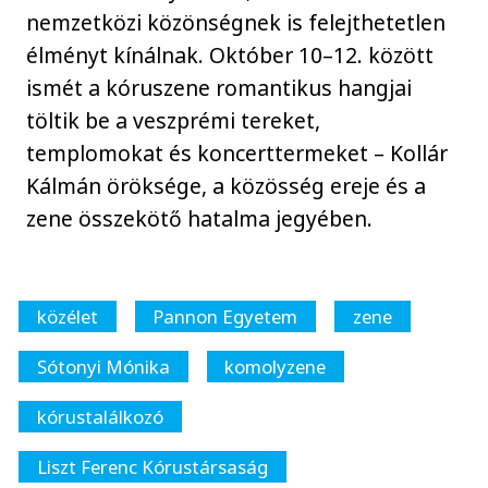
nemzetközi közönségnek is felejthetetlen
élményt kínálnak. Október 10–12. között
ismét a kóruszene romantikus hangjai
töltik be a veszprémi tereket,
templomokat és koncerttermeket – Kollár
Kálmán öröksége, a közösség ereje és a
zene összekötő hatalma jegyében.
közélet
Pannon Egyetem
zene
Sótonyi Mónika
komolyzene
kórustalálkozó
Liszt Ferenc Kórustársaság