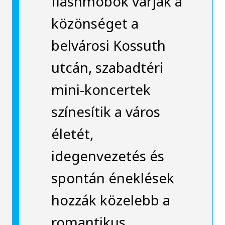
flashmobok várják a
közönséget a
belvárosi Kossuth
utcán, szabadtéri
mini-koncertek
színesítik a város
életét,
idegenvezetés és
spontán éneklések
hozzák közelebb a
romantikus