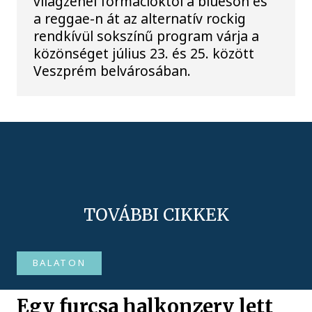
világzenei formációktól a blueson és
a reggae-n át az alternatív rockig
rendkívül sokszínű program várja a
közönséget július 23. és 25. között
Veszprém belvárosában.
TOVÁBBI CIKKEK
BALATON
Egy furcsa halkonzerv lett