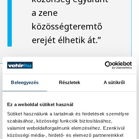
a zene
közösségteremtő
erejét élhetik át.”
Beleegyezés
Részletek
A sütikről
Különleges élményt ígér az is, hogy
vasárnap délelőtt öt kórus szolgál majd a
város különböző templomaiban a liturgiák
Ez a weboldal sütiket használ
részeként, így a fesztivál szervesen
Sütiket használunk a tartalmak és hirdetések személyre
szabásához, közösségi funkciók biztosításához,
kapcsolódik Veszprém egyházi
valamint weboldalforgalmunk elemzéséhez. Ezenkívül
közösségeihez is.
közösségi média-, hirdető- és elemező partnereinkkel