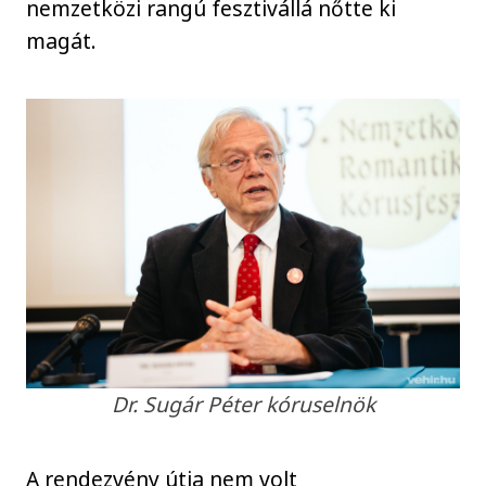
nemzetközi rangú fesztivállá nőtte ki
magát.
Dr. Sugár Péter kóruselnök
A rendezvény útja nem volt