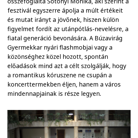
összefoglalta Sótonyi Mónika, aki szerint a
fesztivál egyszerre ápolja a múlt értékeit
és mutat irányt a jövőnek, hiszen külön
figyelmet fordít az utánpótlás-nevelésre, a
fiatal generáció bevonására. A Búzavirág
Gyermekkar nyári flashmobjai vagy a
közönséghez közel hozott, spontán
előadások mind azt a célt szolgálják, hogy
a romantikus kóruszene ne csupán a
koncerttermekben éljen, hanem a város
mindennapjainak is része legyen.