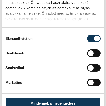
megosztjuk az Ön weboldalhasználatra vonatkozó
adatait, akik kombinálhatják az adatokat más olyan
adatokkal, amelyeket Ön adott meg számukra vagy az
Ön által használt más szolgáltatásokból gyűjtöttek.
Hozzájárulás kiválasztása
Elengedhetetlen
Beállítások
Statisztikai
Sótonyi Mónika alpolgármester
Marketing
A szervezők fontosnak tartják, hogy a
fesztivál ne csupán a koncertélményt adja
át, emellett közösséget is építsen: ezért
Mindennek a megengedése