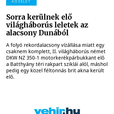
KÖZÉLET
Sorra kerülnek elő
világháborús leletek az
alacsony Dunából
A folyó rekordalacsony vízállása miatt egy
csaknem komplett, II. világháborús német
DKW NZ 350-1 motorkerékpárbukkant elő
a Batthyány téri rakpart sziklái alól, máshol
pedig egy közel féltonnás brit akna került
elő.