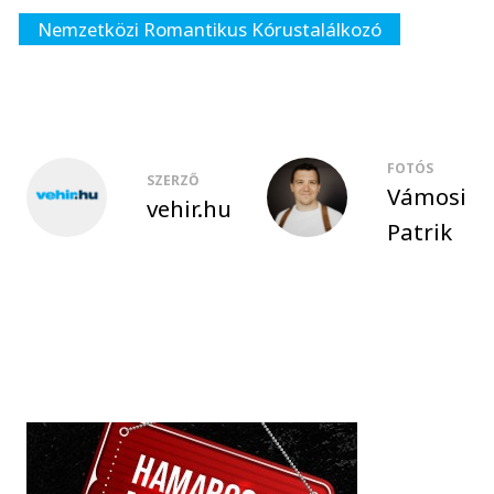
Nemzetközi Romantikus Kórustalálkozó
FOTÓS
SZERZŐ
Vámosi
vehir.hu
Patrik