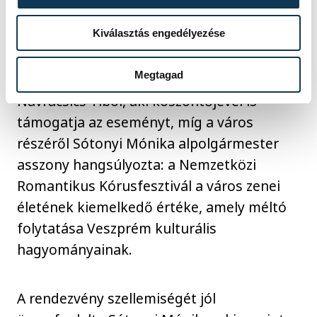
kerül sor péntek este karnagyi
Kiválasztás engedélyezése
kerekasztal-beszélgetésre, szombaton
pedig élőzenés táncházra a Pannon
Megtagad
Egyetem jóvoltából. A fesztivál védnöke
Navracsics Tibor, aki köszöntőjével is
támogatja az eseményt, míg a város
részéről Sótonyi Mónika alpolgármester
asszony hangsúlyozta: a Nemzetközi
Romantikus Kórusfesztivál a város zenei
életének kiemelkedő értéke, amely méltó
folytatása Veszprém kulturális
hagyományainak.
A rendezvény szellemiségét jól