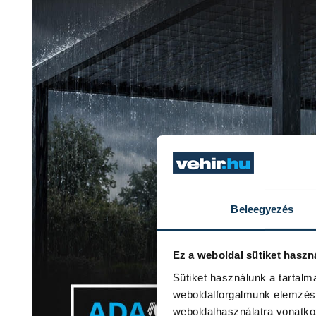
Beleegyezés
Ez a weboldal sütiket haszn
Sütiket használunk a tartal
weboldalforgalmunk elemzésé
weboldalhasználatra vonatko