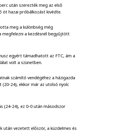
 perc után szerezték meg az első
ő öt hazai próbálkozást kivédte.
ította meg a különbség még
a megfelezni a kezdésnél begyűjtött
mínusz egyért támadhatott az FTC, ám a
lálat volt a szünetben.
apatnak számító vendégéhez a házigazda
et (20-24), ekkor már az utolsó nyolc
ás (24-24), ez 0-0 után másodszor
ék után vezetett először, a küzdelmes és