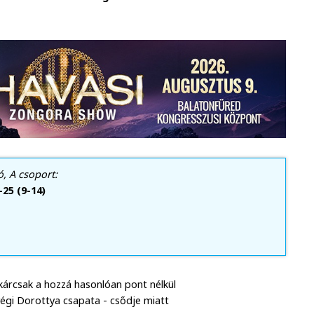
, A csoport:
25 (9-14)
kárcsak a hozzá hasonlóan pont nélkül
égi Dorottya csapata - csődje miatt