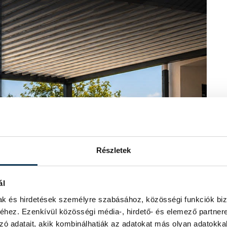
Részletek
ál
mak és hirdetések személyre szabásához, közösségi funkciók biz
hez. Ezenkívül közösségi média-, hirdető- és elemező partner
zó adatait, akik kombinálhatják az adatokat más olyan adatokka