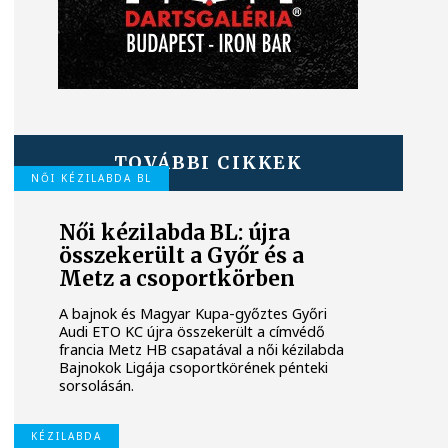
TOVÁBBI CIKKEK
NŐI KÉZILABDA BL
Női kézilabda BL: újra
összekerült a Győr és a
Metz a csoportkörben
A bajnok és Magyar Kupa-győztes Győri
Audi ETO KC újra összekerült a címvédő
francia Metz HB csapatával a női kézilabda
Bajnokok Ligája csoportkörének pénteki
sorsolásán.
KÉZILABDA