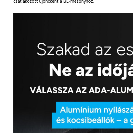
csatlakozott újoncként a BL-mezőnyhöz.