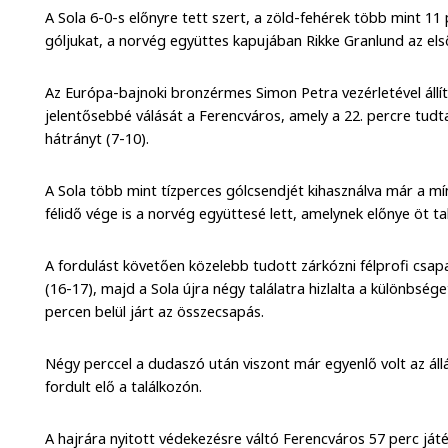
A Sola 6-0-s előnyre tett szert, a zöld-fehérek több mint 11
góljukat, a norvég együttes kapujában Rikke Granlund az els
Az Európa-bajnoki bronzérmes Simon Petra vezérletével áll
jelentősebbé válását a Ferencváros, amely a 22. percre tudt
hátrányt (7-10).
A Sola több mint tízperces gólcsendjét kihasználva már a 
félidő vége is a norvég együttesé lett, amelynek előnye öt ta
A fordulást követően közelebb tudott zárkózni félprofi cs
(16-17), majd a Sola újra négy találatra hizlalta a különbség
percen belül járt az összecsapás.
Négy perccel a dudaszó után viszont már egyenlő volt az áll
fordult elő a találkozón.
A hajrára nyitott védekezésre váltó Ferencváros 57 perc ját