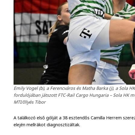
Emily Vogel (b), a Ferencváros és Matha Barka (j), a Sola H
fordulójában játszott FTC-Rail Cargo Hungaria – Sola HK 
MTI/Illyés Tibor
A találkozó első gólját a 38 esztendős Camilla Herrem szerez
elején mellrákot diagnosztizáltak.