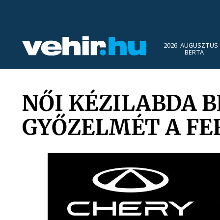
2026. AUGUSZTUS 
BERTA
NŐI KÉZILABDA B
GYŐZELMÉT A FE