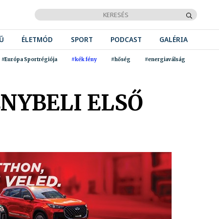
Ű
ÉLETMÓD
SPORT
PODCAST
GALÉRIA
#Európa Sportrégiója
#kék fény
#hőség
#energiaválság
ÉNYBELI ELSŐ