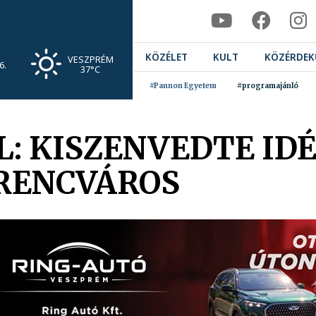
KÖZÉLET
KULT
KÖZÉRDEK
VESZPRÉM
6.
37°C
#Pannon Egyetem
#programajánló
L: KISZENVEDTE ID
RENCVÁROS