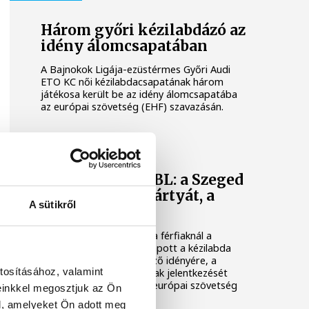
Három győri kézilabdázó az
idény álomcsapatában
A Bajnokok Ligája-ezüstérmes Győri Audi
ETO KC női kézilabdacsapatának három
játékosa került be az idény álomcsapatába
az európai szövetség (EHF) szavazásán.
KÉZILABDA
Férfi kézilabda BL: a Szeged
kapott szabadkártyát, a
A sütikről
Tatabánya nem
A nőknél a Ferencváros, a férfiaknál a
Szeged szabadkártyát kapott a kézilabda
Bajnokok Ligája következő idényére, a
tosításához, valamint
Tatabánya férficsapatának jelentkezését
azonban elutasította az európai szövetség
einkkel megosztjuk az Ön
(EHF).
l, amelyeket Ön adott meg