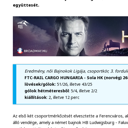
együttesét.
Eredmény, női Bajnokok Ligája, csoportkör, 3. forduló
FTC-RAIL CARGO HUNGARIA - Sola HK (norvég) 26-
lövések/gólok:
51/26, illetve 43/25
gólok hétméteresből
: 5/4, illetve 2/2
kiállítások
: 2, illetve 12 perc
Az első két csoportmérkőzését elvesztette a Ferencváros, a
álló vendége, amely a német bajnok HB Ludwigsburg - Faluv