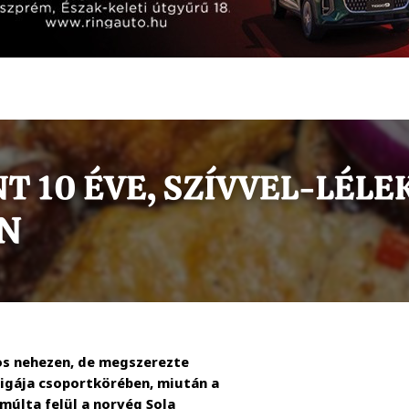
os nehezen, de megszerezte
Ligája csoportkörében, miután a
múlta felül a norvég Sola