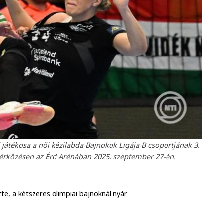
K játékosa a női kézilabda Bajnokok Ligája B csoportjának 3.
mérkőzésen az Érd Arénában 2025. szeptember 27-én.
te, a kétszeres olimpiai bajnoknál nyár