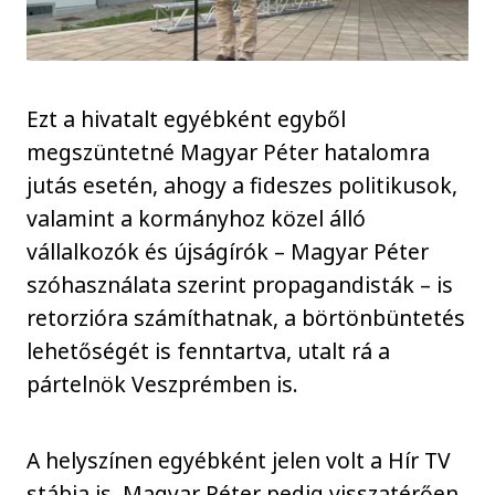
Ezt a hivatalt egyébként egyből
megszüntetné Magyar Péter hatalomra
jutás esetén, ahogy a fideszes politikusok,
valamint a kormányhoz közel álló
vállalkozók és újságírók – Magyar Péter
szóhasználata szerint propagandisták – is
retorzióra számíthatnak, a börtönbüntetés
lehetőségét is fenntartva, utalt rá a
pártelnök Veszprémben is.
A helyszínen egyébként jelen volt a Hír TV
stábja is, Magyar Péter pedig visszatérően