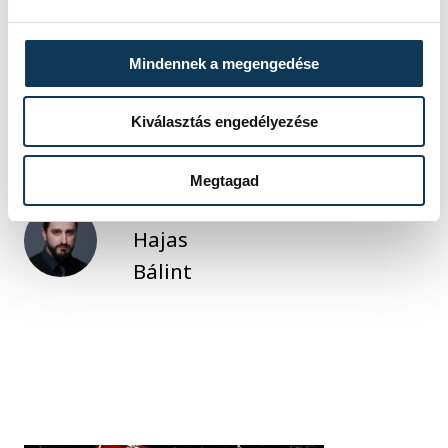
közélet
politika
Magyar Péter
Mindennek a megengedése
Tisza párt
Kiválasztás engedélyezése
Megtagad
SZERZŐ
Hajas
Bálint