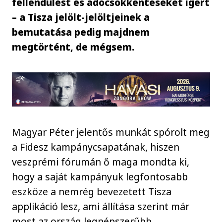
fellendülést és adócsökkentéseket ígért
– a Tisza jelölt-jelöltjeinek a
bemutatása pedig majdnem
megtörtént, de mégsem.
Magyar Péter jelentős munkát spórolt meg
a Fidesz kampánycsapatának, hiszen
veszprémi fórumán ő maga mondta ki,
hogy a saját kampányuk legfontosabb
eszköze a nemrég bevezetett Tisza
applikáció lesz, ami állítása szerint már
most az ország legnépszerűbb