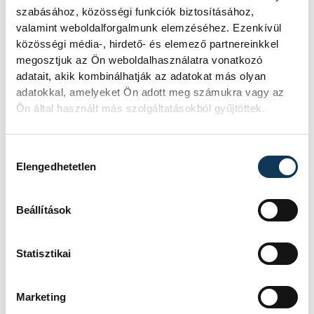
gazdaságpolitikáját, ami szerinte
szabásához, közösségi funkciók biztosításához,
tönkretette az országot. Ugyanakkor a
valamint weboldalforgalmunk elemzéséhez. Ezenkívül
logikamenetben itt már nem csatolt vissza
közösségi média-, hirdető- és elemező partnereinkkel
megosztjuk az Ön weboldalhasználatra vonatkozó
az adócsökkentési tervekhez, hiába
adatait, akik kombinálhatják az adatokat más olyan
ütközik ellentmondásba a tönkretett
adatokkal, amelyeket Ön adott meg számukra vagy az
gazdaság és a drasztikus adócsökkentés
Ön által használt más szolgáltatásokból gyűjtöttek.
terve.
Hozzájárulás kiválasztása
Elengedhetetlen
A fórumon résztvevők egyébként nem
tükrözték azt a habitust, ami az online
Beállítások
térben a kommentmezőkben szokványos
és amit Magyar Péter retorikája tovább
Statisztikai
erősített, nyugodtan viselkedtek és
atrocitásokról sincs tudomásunk.
Marketing