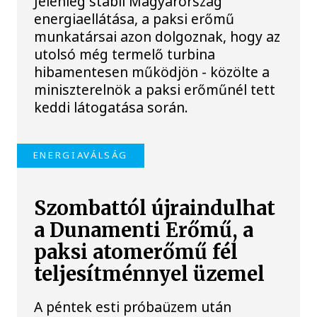
Jelenleg stabil Magyarország
energiaellátása, a paksi erőmű
munkatársai azon dolgoznak, hogy az
utolsó még termelő turbina
hibamentesen működjön - közölte a
miniszterelnök a paksi erőműnél tett
keddi látogatása során.
ENERGIAVÁLSÁG
Szombattól újraindulhat
a Dunamenti Erőmű, a
paksi atomerőmű fél
teljesítménnyel üzemel
A péntek esti próbaüzem után