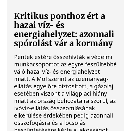
Kritikus ponthoz ért a
hazai víz- és
energiahelyzet: azonnali
spórolást vár a kormány
Péntek estére összehívták a védelmi
munkacsoportot az egyre feszültebbé
váló hazai víz- és energiahelyzet
miatt. A Mol szerint az üzemanyag-
ellátás egyelőre biztosított, a gázolaj
esetében viszont a világpiaci hiány
miatt az ország behozatalra szorul, az
ivóvíz-ellátás összeomlásának
elkerülése érdekében pedig azonnali
összefogásra és a locsolás
beszüntetésére kérte a lakosságot