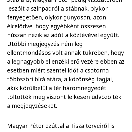
leszólt a színpadról a stábnak, olykor
fenyegetően, olykor gúnyosan, azon
élcelődve, hogy egyébként összesen
húszan nézik az adót a köztévével együtt.
Utóbbi megjegyzés némileg
ellentmondásos volt annak tükrében, hogy
a legnagyobb ellenzéki erő vezére ebben az
esetben miért szentel időt a csatorna
többszöri bírálatára, a közönség tagjai,
akik körülbelül a tér háromnegyedét
töltötték meg viszont lelkesen üdvözölték
a megjegyzéseket.
Magyar Péter ezúttal a Tisza terveiről is