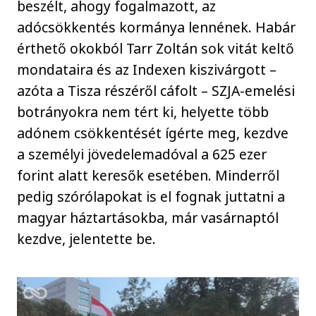
beszélt, ahogy fogalmazott, az
adócsökkentés kormánya lennének. Habár
érthető okokból Tarr Zoltán sok vitát keltő
mondataira és az Indexen kiszivárgott –
azóta a Tisza részéről cáfolt – SZJA-emelési
botrányokra nem tért ki, helyette több
adónem csökkentését ígérte meg, kezdve
a személyi jövedelemadóval a 625 ezer
forint alatt keresők esetében. Minderről
pedig szórólapokat is el fognak juttatni a
magyar háztartásokba, már vasárnaptól
kezdve, jelentette be.