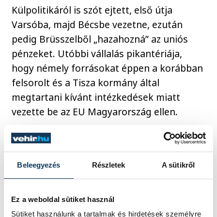
Külpolitikáról is szót ejtett, első útja
Varsóba, majd Bécsbe vezetne, ezután
pedig Brüsszelből „hazahozná” az uniós
pénzeket. Utóbbi vállalás pikantériája,
hogy némely forrásokat éppen a korábban
felsorolt és a Tisza kormány által
megtartani kívánt intézkedések miatt
vezette be az EU Magyarország ellen.
Szót ejtett még a Nemzeti
Vagyonvisszaszerzési és Védelmi Hivatal
Beleegyezés
Részletek
A sütikről
megalakításáról is, amin keresztül
visszavennék az oligarchák vagyonát,
Ez a weboldal sütiket használ
illetve élesen bírálta Nagy Márton
Sütiket használunk a tartalmak és hirdetések személyre