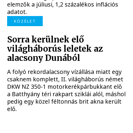
elemzők a júliusi, 1,2 százalékos inflációs
adatot.
KÖZÉLET
Sorra kerülnek elő
világháborús leletek az
alacsony Dunából
A folyó rekordalacsony vízállása miatt egy
csaknem komplett, II. világháborús német
DKW NZ 350-1 motorkerékpárbukkant elő
a Batthyány téri rakpart sziklái alól, máshol
pedig egy közel féltonnás brit akna került
elő.