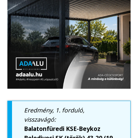
Eredmény, 1. forduló,
visszavágó:
Balatonfüredi KSE-Beykoz
Belediyesi SK (török) 43-20 (19-