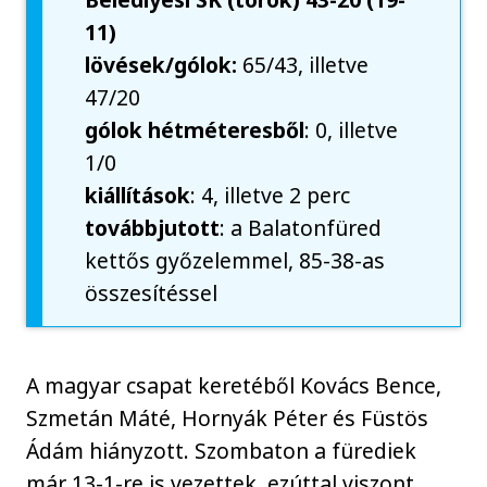
11)
lövések/gólok:
65/43, illetve
47/20
gólok hétméteresből
: 0, illetve
1/0
kiállítások
: 4, illetve 2 perc
továbbjutott
: a Balatonfüred
kettős győzelemmel, 85-38-as
összesítéssel
A magyar csapat keretéből Kovács Bence,
Szmetán Máté, Hornyák Péter és Füstös
Ádám hiányzott. Szombaton a fürediek
már 13-1-re is vezettek, ezúttal viszont