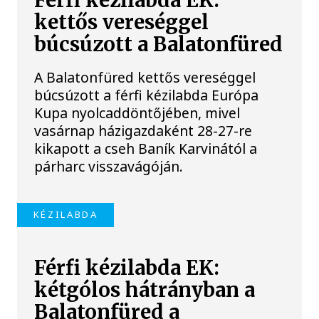
Férfi kézilabda EK:
kettős vereséggel
búcsúzott a Balatonfüred
A Balatonfüred kettős vereséggel
búcsúzott a férfi kézilabda Európa
Kupa nyolcaddöntőjében, mivel
vasárnap házigazdaként 28-27-re
kikapott a cseh Baník Karvinától a
párharc visszavágóján.
KÉZILABDA
Férfi kézilabda EK:
kétgólos hátrányban a
Balatonfüred a