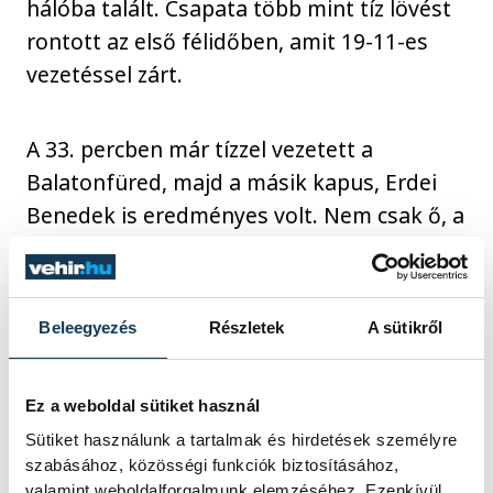
hálóba talált. Csapata több mint tíz lövést
rontott az első félidőben, amit 19-11-es
vezetéssel zárt.
A 33. percben már tízzel vezetett a
Balatonfüred, majd a másik kapus, Erdei
Benedek is eredményes volt. Nem csak ő, a
többi magyar cserejátékos is pályára
lépett, ezzel a hazaiak új lendületet kaptak,
az 53. percben már húszgólos előnyben
Beleegyezés
Részletek
A sütikről
voltak, végül pedig 23-mal nyertek.
Ez a weboldal sütiket használ
A mezőny legeredményesebb játékosa a
Sütiket használunk a tartalmak és hirdetések személyre
török Adnan Tayfur lett hét találattal. A
szabásához, közösségi funkciók biztosításához,
fürediek közül Urbán-Patocskai Csongor,
valamint weboldalforgalmunk elemzéséhez. Ezenkívül