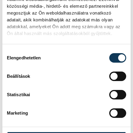
közösségi média-, hirdető- és elemező partnereinkkel
Szabó Levente és Jánosi Tamás egyaránt
megosztjuk az Ön weboldalhasználatra vonatkozó
hatszor, Tóth Noel ötször talált be.
adatait, akik kombinálhatják az adatokat más olyan
Deményi Xavérnak nyolc, Erdei
adatokkal, amelyeket Ön adott meg számukra vagy az
Benedeknek hat védése volt.
Ön által használt más szolgáltatásokból gyűjtöttek.
Hozzájárulás kiválasztása
Elengedhetetlen
sport
kézilabda
ország-világ
Balatonfüredi KSE
Beállítások
Statisztikai
Marketing
SZERZŐ
vehir.hu