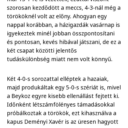
szorosan kezdődött a meccs, 4-3-nál még a
törököknél volt az előny. Ahogyan egy
nappal korábban, a házigazdák vasárnap is
igyekeztek minél jobban összpontosítani
és pontosan, kevés hibával játszani, de ez a
két csapat közötti jelentős
tudáskülönbség miatt nem volt könnyű.
Két 4-0-s sorozattal elléptek a hazaiak,
majd produkáltak egy 5-0-s szériát is, mivel
a Beykoz egyre kisebb ellenállást fejtett ki.
Időnként létszámfölényes támadásokkal
próbálkoztak a törökök, ezt kihasználva a
kapus Deményi Xavér is az üresen hagyott