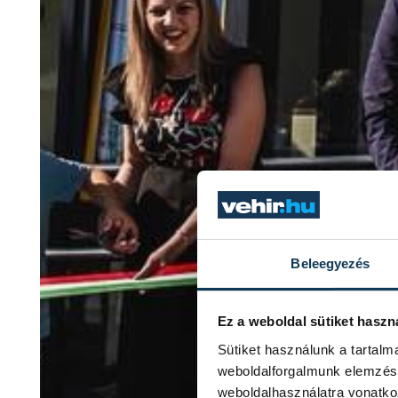
Beleegyezés
Ez a weboldal sütiket haszn
Sütiket használunk a tartal
weboldalforgalmunk elemzésé
weboldalhasználatra vonatko