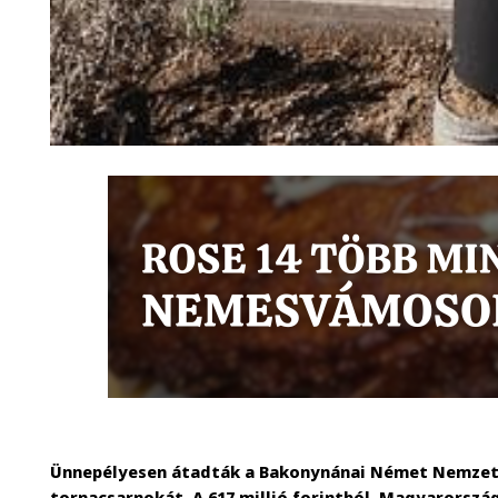
Ünnepélyesen átadták a Bakonynánai Német Nemzetis
tornacsarnokát. A 617 millió forintból, Magyarors