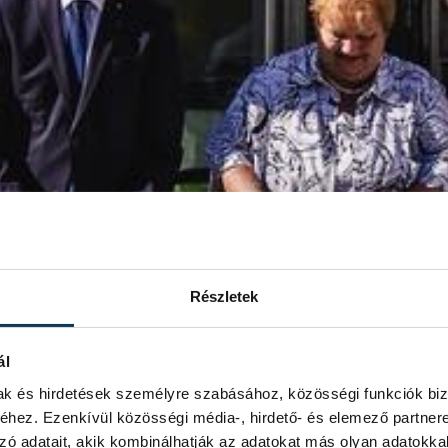
Részletek
ál
mak és hirdetések személyre szabásához, közösségi funkciók biz
hez. Ezenkívül közösségi média-, hirdető- és elemező partner
zó adatait, akik kombinálhatják az adatokat más olyan adatokka