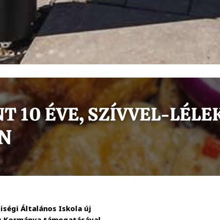
égi Általános Iskola új
zág Kormánya támogatásával