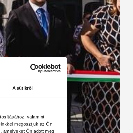
A sütikről
tosításához, valamint
einkkel megosztjuk az Ön
l, amelyeket Ön adott meg