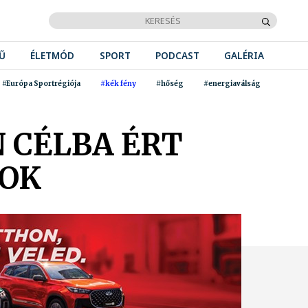
Ű
ÉLETMÓD
SPORT
PODCAST
GALÉRIA
#Európa Sportrégiója
#kék fény
#hőség
#energiaválság
 CÉLBA ÉRT
NOK