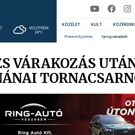
KÖZÉLET
KULT
KÖZÉRDEK
VESZPRÉM
7.
24°C
#Pannon Egyetem
#programajánló
S VÁRAKOZÁS UTÁN
NÁNAI TORNACSAR