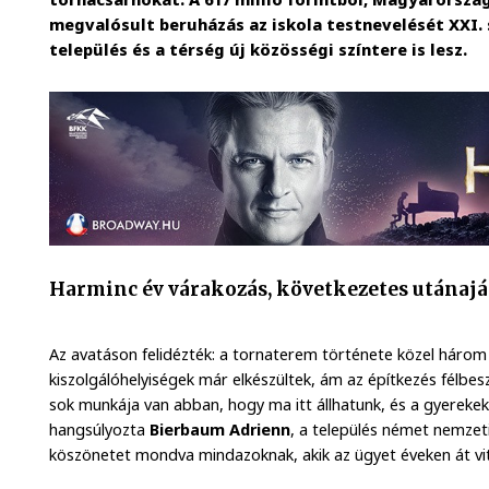
megvalósult beruházás az iskola testnevelését XXI. s
település és a térség új közösségi színtere is lesz.
Harminc év várakozás, következetes utánajá
Az avatáson felidézték: a tornaterem története közel három é
kiszolgálóhelyiségek már elkészültek, ám az építkezés félb
sok munkája van abban, hogy ma itt állhatunk, és a gyerekek
hangsúlyozta
Bierbaum Adrienn
, a település német nemze
köszönetet mondva mindazoknak, akik az ügyet éveken át vi