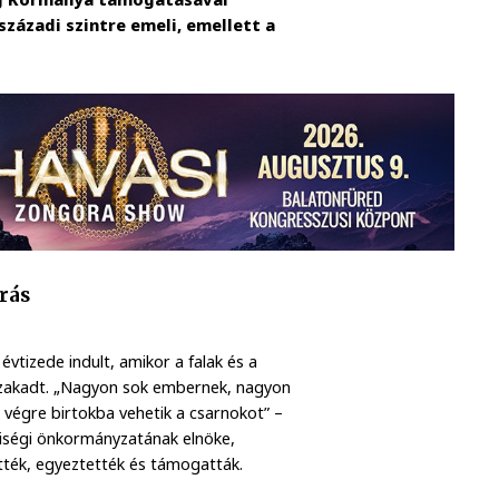
zázadi szintre emeli, emellett a
rás
vtizede indult, amikor a falak és a
eszakadt. „Nagyon sok embernek, nagyon
 végre birtokba vehetik a csarnokot” –
tiségi önkormányzatának elnöke,
tték, egyeztették és támogatták.