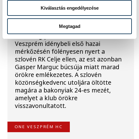
Veszprémtől
Kiválasztás engedélyezése
Érzelmekben és gólokban gazdag
Megtagad
gálamérkőzést láthatott a veszprémi
közönség péntek este. A One
Veszprém idénybeli első hazai
mérkőzésén fölényesen nyert a
szlovén RK Celje ellen, az est azonban
Gasper Marguc búcsúja miatt marad
örökre emlékezetes. A szlovén
közönségkedvenc utoljára öltötte
magára a bakonyiak 24-es mezét,
amelyet a klub örökre
visszavonultatott.
ONE VESZPRÉM HC