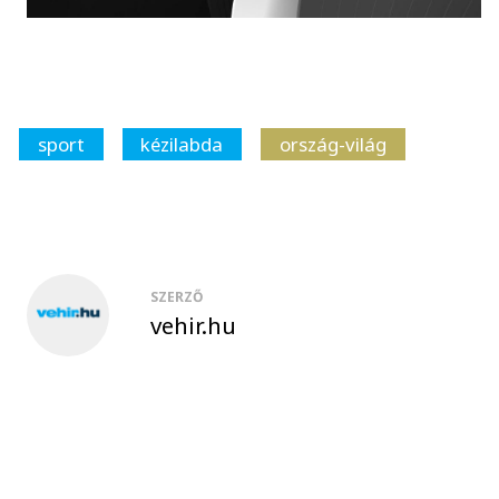
sport
kézilabda
ország-világ
SZERZŐ
vehir.hu