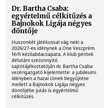
Dr. Bartha Csaba:
egyértelmű célkitűzés a
Bajnokok Ligája négyes
döntője
Huszonkét játékossal vág neki a
2026/27-es idénynek a One Veszprém
férfi kézilabdacsapata. A klub péntek
délutáni szezonnyitó
sajtótájékoztatóján dr. Bartha Csaba
vezérigazgató kijelentette: a jubileumi
idényben a hazai címek begyűjtése
mellett a Bajnokok Ligája négyes
döntőjébe jutás is egyértelmű
célkitűzés.