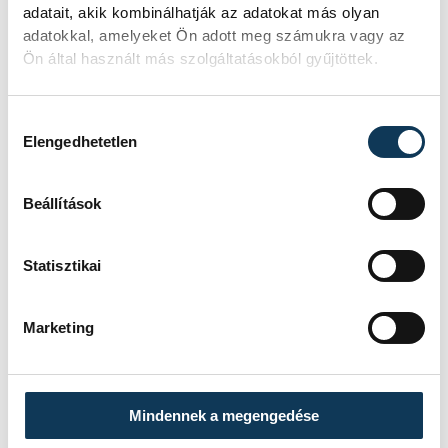
adatait, akik kombinálhatják az adatokat más olyan
adatokkal, amelyeket Ön adott meg számukra vagy az
Ön által használt más szolgáltatásokból gyűjtöttek.
Hozzájárulás kiválasztása
Elengedhetetlen
Beállítások
Statisztikai
TOVÁBBI CIKKEK
ONE VESZPRÉM HC
Marketing
A gólok mellett a
könnyek is potyogtak –
Mindennek a megengedése
Gasper Marguc elköszönt