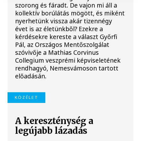
szorong és fáradt. De vajon mi áll a
kollektív borúlátás mögött, és miként
nyerhetünk vissza akár tizennégy
évet is az életünkből? Ezekre a
kérdésekre kereste a választ Győrfi
Pál, az Országos Mentőszolgálat
szóvivője a Mathias Corvinus
Collegium veszprémi képviseletének
rendhagyó, Nemesvámoson tartott
előadásán.
KÖZÉLET
A kereszténység a
legújabb lázadás