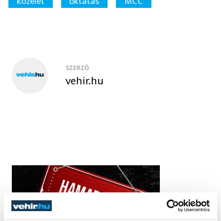
közélet
oktatás
MCC
SZERZŐ
vehir.hu