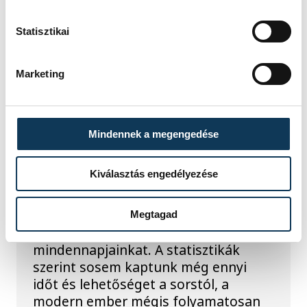
Statisztikai
Marketing
TOVÁBBI CIKKEK
MATHIAS CORVINUS COLLEGIUM
Mindennek a megengedése
Miért szorong a modern
Kiválasztás engedélyezése
ember, ha látszólag
mindenünk megvan?
Megtagad
Paradox helyzetben éljük a
mindennapjainkat. A statisztikák
szerint sosem kaptunk még ennyi
időt és lehetőséget a sorstól, a
modern ember mégis folyamatosan