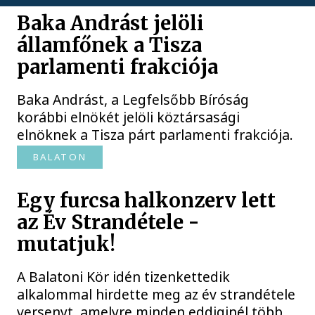
Baka Andrást jelöli
államfőnek a Tisza
parlamenti frakciója
Baka Andrást, a Legfelsőbb Bíróság
korábbi elnökét jelöli köztársasági
elnöknek a Tisza párt parlamenti frakciója.
BALATON
Egy furcsa halkonzerv lett
az Év Strandétele -
mutatjuk!
A Balatoni Kör idén tizenkettedik
alkalommal hirdette meg az év strandétele
versenyt, amelyre minden eddiginél több,