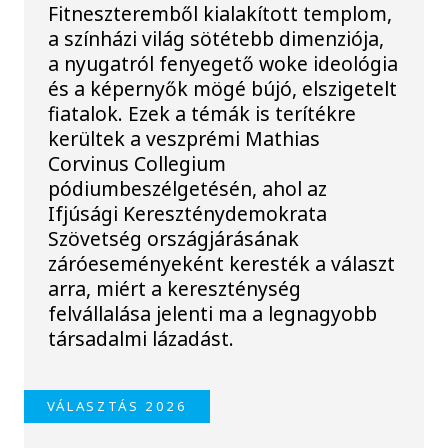
Fitneszteremből kialakított templom,
a színházi világ sötétebb dimenziója,
a nyugatról fenyegető woke ideológia
és a képernyők mögé bújó, elszigetelt
fiatalok. Ezek a témák is terítékre
kerültek a veszprémi Mathias
Corvinus Collegium
pódiumbeszélgetésén, ahol az
Ifjúsági Kereszténydemokrata
Szövetség országjárásának
záróeseményeként keresték a választ
arra, miért a kereszténység
felvállalása jelenti ma a legnagyobb
társadalmi lázadást.
VÁLASZTÁS 2026