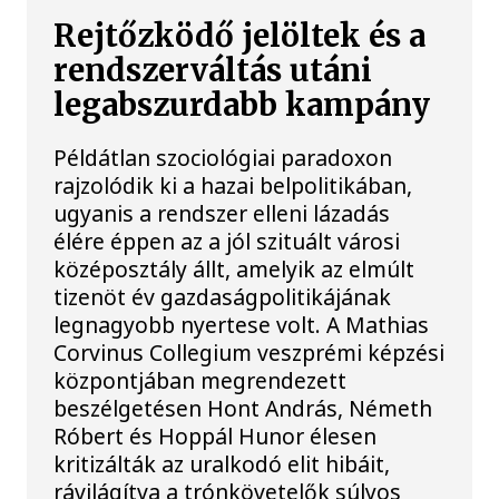
Rejtőzködő jelöltek és a
rendszerváltás utáni
legabszurdabb kampány
Példátlan szociológiai paradoxon
rajzolódik ki a hazai belpolitikában,
ugyanis a rendszer elleni lázadás
élére éppen az a jól szituált városi
középosztály állt, amelyik az elmúlt
tizenöt év gazdaságpolitikájának
legnagyobb nyertese volt. A Mathias
Corvinus Collegium veszprémi képzési
központjában megrendezett
beszélgetésen Hont András, Németh
Róbert és Hoppál Hunor élesen
kritizálták az uralkodó elit hibáit,
rávilágítva a trónkövetelők súlyos