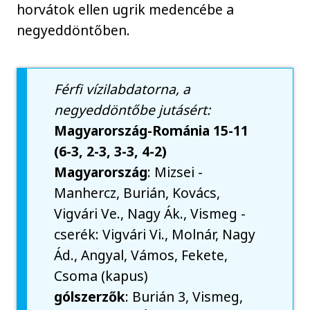
horvátok ellen ugrik medencébe a
negyeddöntőben.
Férfi vízilabdatorna, a
negyeddöntőbe jutásért:
Magyarország-Románia 15-11
(6-3, 2-3, 3-3, 4-2)
Magyarország
: Mizsei -
Manhercz, Burián, Kovács,
Vigvári Ve., Nagy Ák., Vismeg -
cserék: Vigvári Vi., Molnár, Nagy
Ád., Angyal, Vámos, Fekete,
Csoma (kapus)
gólszerzők
: Burián 3, Vismeg,