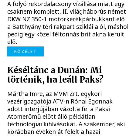
A folyó rekordalacsony vízállása miatt egy
csaknem komplett, II. világháborús német
DKW NZ 350-1 motorkerékpárbukkant elő
a Batthyány téri rakpart sziklái alól, máshol
pedig egy közel féltonnás brit akna került
elő.
KÖZÉLET
Késéltánc a Dunán: Mi
történik, ha leáll Paks?
Mártha Imre, az MVM Zrt. egykori
vezérigazgatója ATV-n Rónai Egonnak
adott interjújában vázolta fel a Paksi
Atomerőmű előtt álló példátlan
technológiai kihívásokat. A szakember, aki
korábban éveken át felelt a hazai