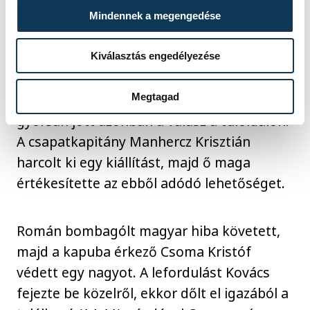
kapus hárított, ezúttal a VAR is ezt
Mindennek a megengedése
erősítette meg (11-9).
Kiválasztás engedélyezése
A záró nyolc perc elején Vismeg újabb
Megtagad
közeli lövése már "bevánszorgott" kapuba,
gyorsan jött azonban a válasz a túloldalon.
A csapatkapitány Manhercz Krisztián
harcolt ki egy kiállítást, majd ő maga
értékesítette az ebből adódó lehetőséget.
Román bombagólt magyar hiba követett,
majd a kapuba érkező Csoma Kristóf
védett egy nagyot. A lefordulást Kovács
fejezte be közelről, ekkor dőlt el igazából a