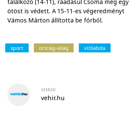
találkozó (14-11), ráadásul Csoma még egy
ötöst is védett. A 15-11-es végeredményt
Vámos Márton állította be fórból.
sport
ország-világ
vízilabda
SZERZŐ
vehir.hu