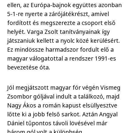
ellen, az Európa-bajnok együttes azonban
5-1-re nyerte a zárójátékrészt, amivel
fordított és megszerezte a csoport első
helyét. Varga Zsolt tanítványainak így
játszaniuk kellett a nyolc közé kerülésért.
Ez mindössze harmadszor fordult elő a
magyar válogatottal a rendszer 1991-es
bevezetése óta.
Jól megjátszott magyar fór végén Vismeg
Zsombor góljával indult a találkozó, majd
Nagy Ákos a román kapust elsüllyesztve
lőtte ki a jobb felső sarkot. Aztán Angyal
Dániel tűpontos távoli lövésével már
három gól volt a különbség.