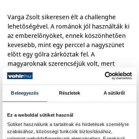
Varga Zsolt sikeresen élt a challenghe
lehetőségével. A románok jól használták ki
az emberelőnyöket, ennek köszönhetően
kevesebb, mint egy perccel a nagyszünet
előtt egy gólra zárkóztak fel. A
magyaroknak szerencséjük volt, mert
kihagyott helyzet után a román játékos azt
hitte, vége a negyednek, ezért előtte a
labdát, amely azonban így vissza került
Beleegyezés
Részletek
A sütikről
Nagy Ádámhoz, aki a hálóba lőtt.
Ez a weboldal sütiket használ
Varga Zsolt rövid fejmosása után gyorsan
Sütiket használunk a tartalmak és hirdetések személyre
két góllal indítottak a magyarok a
szabásához, közösségi funkciók biztosításához,
valamint weboldalforgalmunk elemzéséhez. Ezenkívül