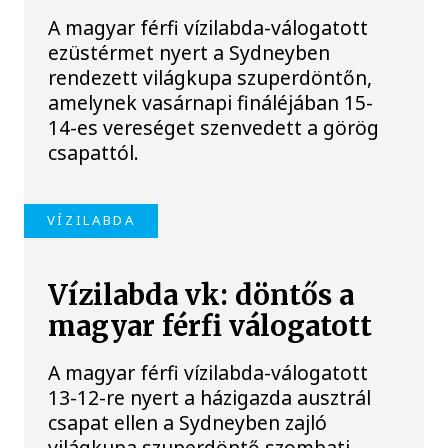
A magyar férfi vízilabda-válogatott
ezüstérmet nyert a Sydneyben
rendezett világkupa szuperdöntőn,
amelynek vasárnapi fináléjában 15-
14-es vereséget szenvedett a görög
csapattól.
VÍZILABDA
Vízilabda vk: döntős a
magyar férfi válogatott
A magyar férfi vízilabda-válogatott
13-12-re nyert a házigazda ausztrál
csapat ellen a Sydneyben zajló
világkupa szuperdöntő szombati