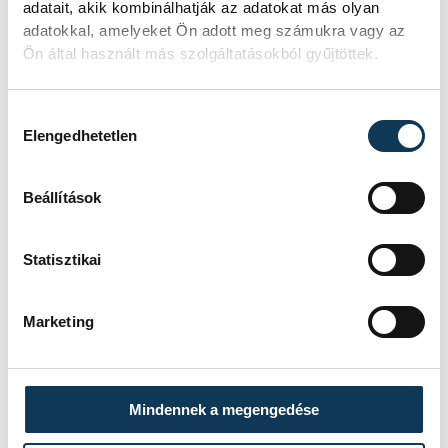
adatait, akik kombinálhatják az adatokat más olyan
adatokkal, amelyeket Ön adott meg számukra vagy az
Események
Ön által használt más szolgáltatásokból gyűjtöttek.
Hozzájárulás kiválasztása
KORÁBBI ESEMÉNYEK BETÖLTÉSE
Elengedhetetlen
Beállítások
SOROZAT
FÉRFI FUTSAL NB I, A 3.
HELYÉRT, 2025/2026
Statisztikai
HAZAI
VEHÍR VESZPRÉM
VENDÉG
DEAC FUTSAL
IDŐPONT
2026. JÚNIUS 5. 18:30
Marketing
HELYSZÍN
VESZPRÉM, MÁRCIUS 15.
UTCAI SPORTCSARNOK
EREDMÉNY
5-6
RÉSZLETEK
Mindennek a megengedése