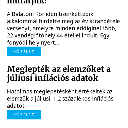
mutatjuk!
A Balatoni Kör idén tizenkettedik
alkalommal hirdette meg az év strandétele
versenyt, amelyre minden eddiginél több,
22 vendéglátóhely 44 étellel indult. Egy
fonyódi hely nyert...
KÖZÉLET
Meglepték az elemzőket a
júliusi inflációs adatok
Hatalmas meglepetésként értékelték az
elemzők a júliusi, 1,2 százalékos inflációs
adatot.
KÖZÉLET