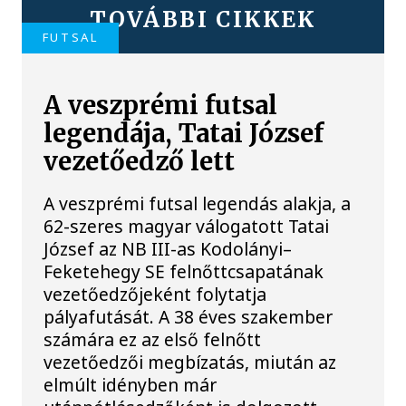
TOVÁBBI CIKKEK
FUTSAL
A veszprémi futsal
legendája, Tatai József
vezetőedző lett
A veszprémi futsal legendás alakja, a
62-szeres magyar válogatott Tatai
József az NB III-as Kodolányi–
Feketehegy SE felnőttcsapatának
vezetőedzőjeként folytatja
pályafutását. A 38 éves szakember
számára ez az első felnőtt
vezetőedzői megbízatás, miután az
elmúlt idényben már