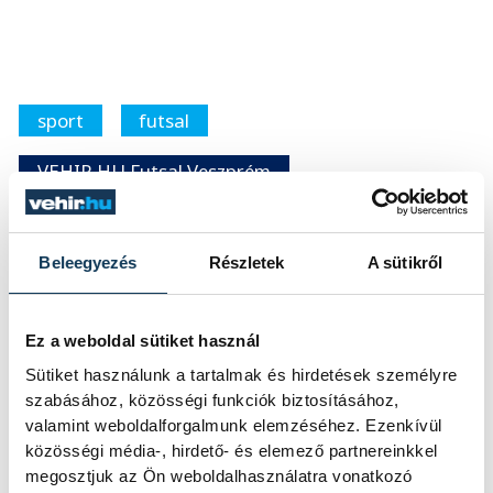
sport
futsal
VEHIR.HU Futsal Veszprém
Tatai József
Beleegyezés
Részletek
A sütikről
Ez a weboldal sütiket használ
FOTÓS
SZERZŐ
Sütiket használunk a tartalmak és hirdetések személyre
Tál
vehir.hu
szabásához, közösségi funkciók biztosításához,
Dominik
valamint weboldalforgalmunk elemzéséhez. Ezenkívül
közösségi média-, hirdető- és elemező partnereinkkel
megosztjuk az Ön weboldalhasználatra vonatkozó