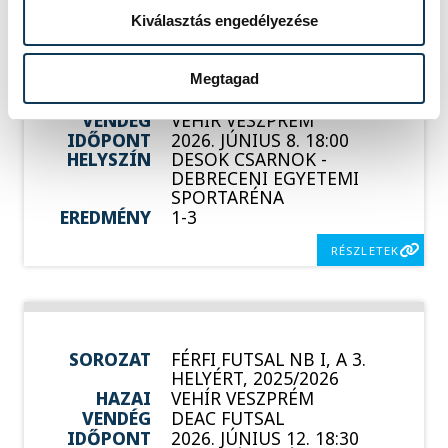
Kiválasztás engedélyezése
SOROZAT
FÉRFI FUTSAL NB I, A 3.
HELYÉRT, 2025/2026
Megtagad
HAZAI
DEAC
VENDÉG
VEHÍR VESZPRÉM
IDŐPONT
2026. JÚNIUS 8. 18:00
HELYSZÍN
DESOK CSARNOK -
DEBRECENI EGYETEMI
SPORTARÉNA
EREDMÉNY
1-3
RÉSZLETEK
SOROZAT
FÉRFI FUTSAL NB I, A 3.
HELYÉRT, 2025/2026
HAZAI
VEHÍR VESZPRÉM
VENDÉG
DEAC FUTSAL
IDŐPONT
2026. JÚNIUS 12. 18:30