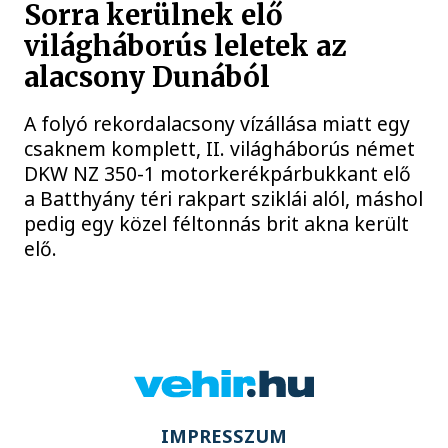
Sorra kerülnek elő
világháborús leletek az
alacsony Dunából
A folyó rekordalacsony vízállása miatt egy
csaknem komplett, II. világháborús német
DKW NZ 350-1 motorkerékpárbukkant elő
a Batthyány téri rakpart sziklái alól, máshol
pedig egy közel féltonnás brit akna került
elő.
IMPRESSZUM