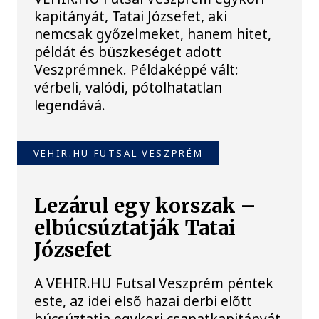
kapitányát, Tatai Józsefet, aki
nemcsak győzelmeket, hanem hitet,
példát és büszkeséget adott
Veszprémnek. Példaképpé vált:
vérbeli, valódi, pótolhatatlan
legendává.
VEHIR.HU FUTSAL VESZPRÉM
Lezárul egy korszak –
elbúcsúztatják Tatai
Józsefet
A VEHIR.HU Futsal Veszprém péntek
este, az idei első hazai derbi előtt
búcsúztatja egykori csapatkapitányát,