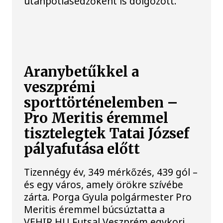
utánpótlásedzőként is dolgozott.
Aranybetűkkel a
veszprémi
sporttörténelemben –
Pro Meritis éremmel
tisztelegtek Tatai József
pályafutása előtt
Tizennégy év, 349 mérkőzés, 439 gól –
és egy város, amely örökre szívébe
zárta. Porga Gyula polgármester Pro
Meritis éremmel búcsúztatta a
VEHIR.HU Futsal Veszprém egykori