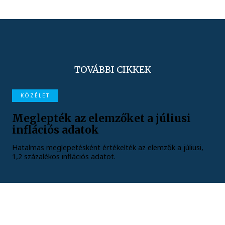
TOVÁBBI CIKKEK
KÖZÉLET
Meglepték az elemzőket a júliusi
inflációs adatok
Hatalmas meglepetésként értékelték az elemzők a júliusi,
1,2 százalékos inflációs adatot.