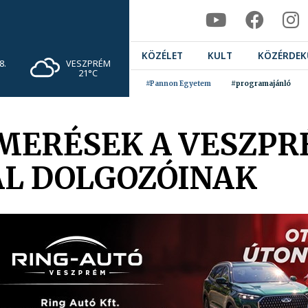
KÖZÉLET
KULT
KÖZÉRDEK
VESZPRÉM
8.
21°C
#Pannon Egyetem
#programajánló
SMERÉSEK A VESZPR
L DOLGOZÓINAK