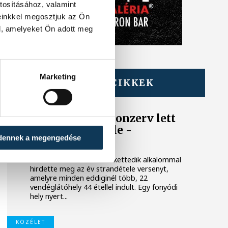
tosításához, valamint
einkkel megosztjuk az Ön
l, amelyeket Ön adott meg
Marketing
TOVÁBBI CIKKEK
BALATON
Egy furcsa halkonzerv lett
az Év Strandétele -
dennek a megengedése
mutatjuk!
A Balatoni Kör idén tizenkettedik alkalommal
hirdette meg az év strandétele versenyt,
amelyre minden eddiginél több, 22
vendéglátóhely 44 étellel indult. Egy fonyódi
hely nyert...
KÖZÉLET