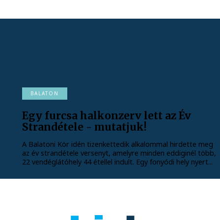
BALATON
Egy furcsa halkonzerv lett az Év
Strandétele - mutatjuk!
A Balatoni Kör idén tizenkettedik alkalommal hirdette meg
az év strandétele versenyt, amelyre minden eddiginél több,
22 vendéglátóhely 44 étellel indult. Egy fonyódi hely nyert...