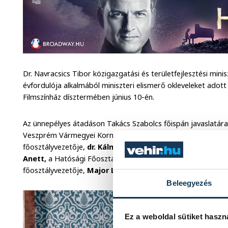
Dr. Navracsics Tibor közigazgatási és területfejlesztési min
évfordulója alkalmából miniszteri elismerő okleveleket ado
Filmszínház dísztermében június 10-én.
Az ünnepélyes átadáson Takács Szabolcs főispán javaslatára 
Veszprém Vármegyei Kormányhivatal Építésügyi és Örökség
főosztályvezetője,
dr. Kálmán Márta
, a Főispáni Kabinet k
Anett,
a Hatósági Főosztály főosztályvezetője,
dr. Czaun K
főosztályvezetője,
Major László.
Beleegyezés
Ez a weboldal sütiket haszn