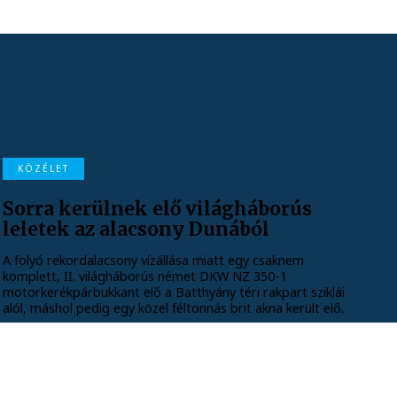
KÖZÉLET
Sorra kerülnek elő világháborús
leletek az alacsony Dunából
A folyó rekordalacsony vízállása miatt egy csaknem
komplett, II. világháborús német DKW NZ 350-1
motorkerékpárbukkant elő a Batthyány téri rakpart sziklái
alól, máshol pedig egy közel féltonnás brit akna került elő.