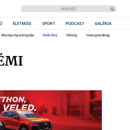
Ű
ÉLETMÓD
SPORT
PODCAST
GALÉRIA
#Európa Sportrégiója
#kék fény
#hőség
#energiaválság
ÉMI