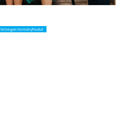
ármegyei Kormányhivatal