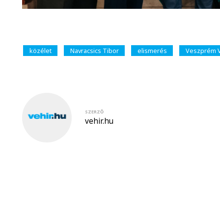
közélet
Navracsics Tibor
elismerés
Veszprém V
SZERZŐ
vehir.hu