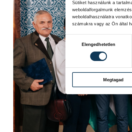
Sütiket használunk a tartal
weboldalforgalmunk elemzésé
weboldalhasználatra vonatko
számukra vagy az Ön által ha
Hozzájárulás kiválasztása
Elengedhetetlen
Megtagad