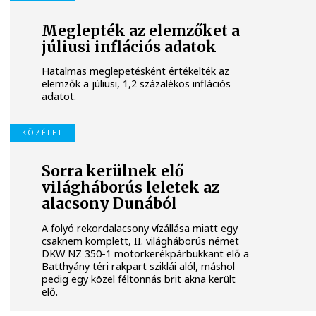
Meglepték az elemzőket a
júliusi inflációs adatok
Hatalmas meglepetésként értékelték az
elemzők a júliusi, 1,2 százalékos inflációs
adatot.
KÖZÉLET
Sorra kerülnek elő
világháborús leletek az
alacsony Dunából
A folyó rekordalacsony vízállása miatt egy
csaknem komplett, II. világháborús német
DKW NZ 350-1 motorkerékpárbukkant elő a
Batthyány téri rakpart sziklái alól, máshol
pedig egy közel féltonnás brit akna került
elő.