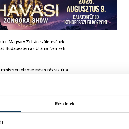
iszter Magyary Zoltán születésének
tt át Budapesten az Uránia Nemzeti
miniszteri elismerésben részesült a
védelmi Főosztályának
abinetvezetője,
Koronczainé Mészáros
atalin
és az Agrárügyi Főosztály
Részletek
ál