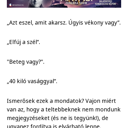
„Azt eszel, amit akarsz. Úgyis vékony vagy”.
„Elfúj a szél”.
"Beteg vagy?".
„40 kiló vasággyal”.
Ismerősek ezek a mondatok? Vajon miért
van az, hogy a teltebbeknek nem mondunk
megjegyzéseket (és ne is tegyünk!), de
ugyanez fordítva is elvárható lenne.