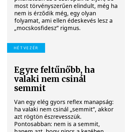
most törvényszerűen elindult, még ha
nem is érződik még, egy olyan
folyamat, ami ellen édeskevés lesz a
„mocskosfidesz” rigmus.
HÉTVEZÉR
Egyre feltűnőbb, ha
valaki nem csinál
semmit
Van egy elég gyors reflex manapság:
ha valaki nem csinál „semmit”, akkor
azt rögtön észrevesszük.
Pontosabban: nem is a semmit,
hanem azt, hogy nincs a kezében