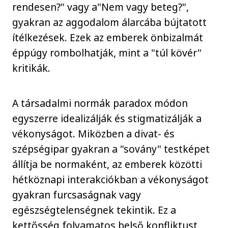
rendesen?" vagy a"Nem vagy beteg?",
gyakran az aggodalom álarcába bújtatott
ítélkezések. Ezek az emberek önbizalmát
éppúgy rombolhatják, mint a "túl kövér"
kritikák.
A társadalmi normák paradox módon
egyszerre idealizálják és stigmatizálják a
vékonyságot. Miközben a divat- és
szépségipar gyakran a "sovány" testképet
állítja be normaként, az emberek közötti
hétköznapi interakciókban a vékonyságot
gyakran furcsaságnak vagy
egészségtelenségnek tekintik. Ez a
kettősség folyamatos belső konfliktust