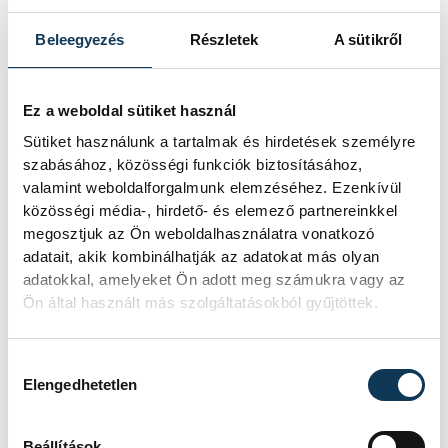
Nyitókép: Pixabay.com
Beleegyezés
Részletek
A sütikről
Hétvezér
véleménycikk
Ez a weboldal sütiket használ
Sütiket használunk a tartalmak és hirdetések személyre
szabásához, közösségi funkciók biztosításához,
valamint weboldalforgalmunk elemzéséhez. Ezenkívül
közösségi média-, hirdető- és elemező partnereinkkel
SZERZŐ
megosztjuk az Ön weboldalhasználatra vonatkozó
Szabó
adatait, akik kombinálhatják az adatokat más olyan
Eszter
adatokkal, amelyeket Ön adott meg számukra vagy az
Ön által használt más szolgáltatásokból gyűjtöttek.
Hozzájárulás kiválasztása
Elengedhetetlen
Beállítások