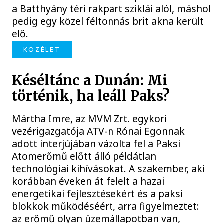
a Batthyány téri rakpart sziklái alól, máshol
pedig egy közel féltonnás brit akna került
elő.
KÖZÉLET
Késéltánc a Dunán: Mi
történik, ha leáll Paks?
Mártha Imre, az MVM Zrt. egykori
vezérigazgatója ATV-n Rónai Egonnak
adott interjújában vázolta fel a Paksi
Atomerőmű előtt álló példátlan
technológiai kihívásokat. A szakember, aki
korábban éveken át felelt a hazai
energetikai fejlesztésekért és a paksi
blokkok működéséért, arra figyelmeztet:
az erőmű olyan üzemállapotban van,