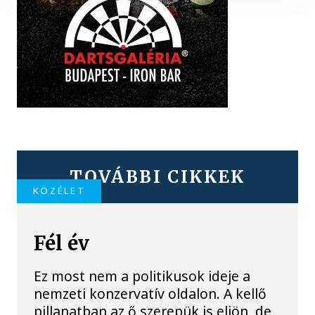
TOVÁBBI CIKKEK
KÖZÉLET
Fél év
Ez most nem a politikusok ideje a
nemzeti konzervatív oldalon. A kellő
pillanatban az ő szerepük is eljön, de