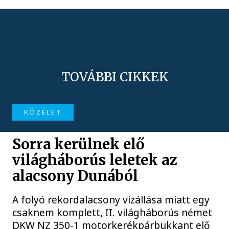
TOVÁBBI CIKKEK
KÖZÉLET
Sorra kerülnek elő
világháborús leletek az
alacsony Dunából
A folyó rekordalacsony vízállása miatt egy
csaknem komplett, II. világháborús német
DKW NZ 350-1 motorkerékpárbukkant elő