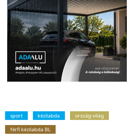
sport
kézilabda
ország-világ
férfi kézilabda BL