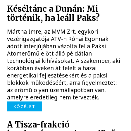
Késéltánc a Dunán: Mi
történik, ha leáll Paks?
Mártha Imre, az MVM Zrt. egykori
vezérigazgatója ATV-n Rónai Egonnak
adott interjújában vázolta fel a Paksi
Atomerőmű előtt álló példátlan
technológiai kihívásokat. A szakember, aki
korábban éveken át felelt a hazai
energetikai fejlesztésekért és a paksi
blokkok működéséért, arra figyelmeztet:
az erőmű olyan üzemállapotban van,
amelyre eredetileg nem tervezték.
KÖZÉLET
A Tisza-frakció