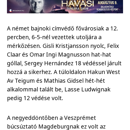
A német bajnoki címvédő fővárosiak a 12.
percben, 6-5-nél vezettek utoljára a
mérkőzésen. Gisli Kristjansson nyolc, Felix
Claar és Omar Ingi Magnusson hat-hat
góllal, Sergey Hernández 18 védéssel járult
hozzá a sikerhez. A túloldalon Hakun West
Av Teigum és Mathias Gidsel hét-hét
alkalommal talált be, Lasse Ludwignak
pedig 12 védése volt.
A negyeddöntőben a Veszprémet
búcsúztató Magdeburgnak ez volt az