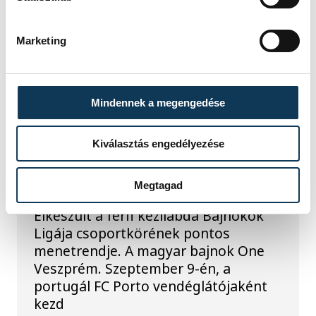
Marketing
TOVÁBBI CIKKEK
Mindennek a megengedése
ONE VESZPRÉM HC
Kiválasztás engedélyezése
Hazai pályán kezd a BL-
ben a One Veszprém
Megtagad
Elkészült a férfi kézilabda Bajnokok
Ligája csoportkörének pontos
menetrendje. A magyar bajnok One
Veszprém. Szeptember 9-én, a
portugál FC Porto vendéglátójaként
kezd