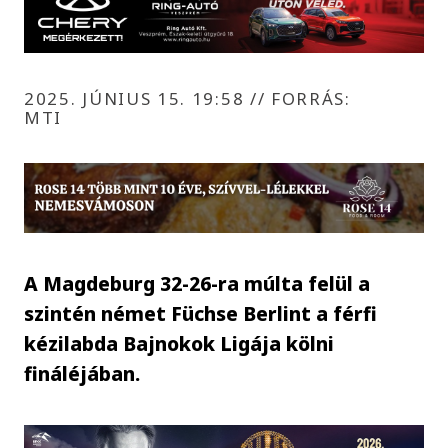
2025. JÚNIUS 15. 19:58
//
FORRÁS:
MTI
A Magdeburg 32-26-ra múlta felül a
szintén német Füchse Berlint a férfi
kézilabda Bajnokok Ligája kölni
fináléjában.