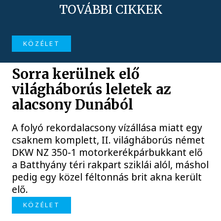
TOVÁBBI CIKKEK
KÖZÉLET
Sorra kerülnek elő
világháborús leletek az
alacsony Dunából
A folyó rekordalacsony vízállása miatt egy
csaknem komplett, II. világháborús német
DKW NZ 350-1 motorkerékpárbukkant elő
a Batthyány téri rakpart sziklái alól, máshol
pedig egy közel féltonnás brit akna került
elő.
KÖZÉLET