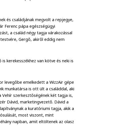
nek és családjának megvolt a repjegye,
abár Ferenc pápa egészségügyi
ozást, a család négy tagja várakozással
t testvére, Gergő, akiről eddig nem
s kerekesszékhez van kötve és neki is
kor levegőbe emelkedett a WizzAir gépe
k munkatársa is ott ült a családdal, aki
a Vehír szerkesztőségének két tagja is,
Vezér Dávid, marketingvezető. Dávid a
lapítványnak a kuratóriumi tagja, akik a
sulását, most viszont, mint
éhány napban, amit eltöltenek az olasz