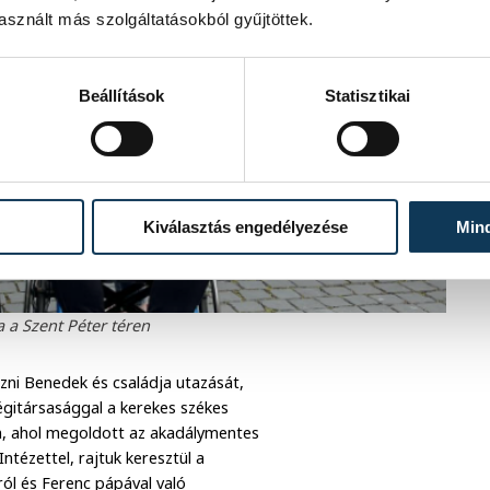
sznált más szolgáltatásokból gyűjtöttek.
Beállítások
Statisztikai
Kiválasztás engedélyezése
Min
 a Szent Péter téren
ni Benedek és családja utazását,
égitársasággal a kerekes székes
ben, ahol megoldott az akadálymentes
ntézettel, rajtuk keresztül a
ól és Ferenc pápával való