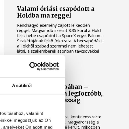
Valami óriási csapódott a
Holdba ma reggel
Rendhagyó esemény zajlott le kedden
reggel. Magyar idő szerint 8:35 körül a Hold
felszínébe csapódott a SpaceX egyik Falcon–
9 rakétájának felső fokozata. A becsapódást
a Földről szabad szemmel nem lehetett
látni, a szakemberek azonban távcsövekkel
figyelték az eseményt.
KÖZÉLET
A sütikről
Rekordok Európában –
Magyarország a legforróbb,
Angliában szárazság
tombol
tosításához, valamint
Rá sem ismerünk Európára, kontinensszerte
einkkel megosztjuk az Ön
rekordokat dönt a hőség. Magyarország a
legforróbb országok közé került, miközben
l, amelyeket Ön adott meg