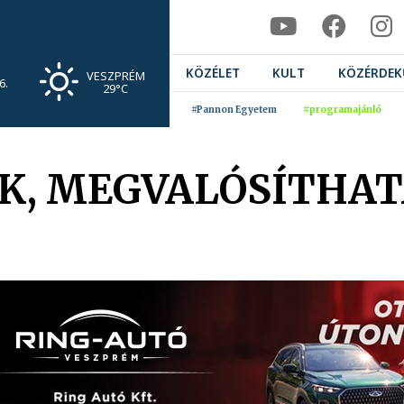
KÖZÉLET
KULT
KÖZÉRDEK
VESZPRÉM
6.
29°C
#Pannon Egyetem
#programajánló
K, MEGVALÓSÍTHA