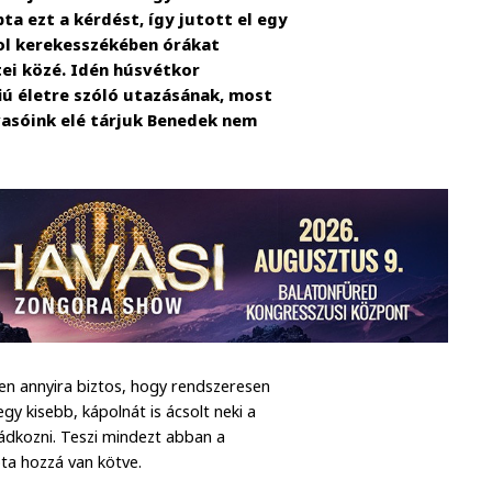
a ezt a kérdést, így jutott el egy
hol kerekesszékében órákat
ei közé. Idén húsvétkor
fiú életre szóló utazásának, most
vasóink elé tárjuk Benedek nem
en annyira biztos, hogy rendszeresen
y kisebb, kápolnát is ácsolt neki a
mádkozni. Teszi mindezt abban a
ta hozzá van kötve.