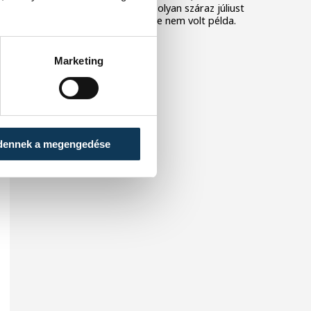
az Egyesült Királyságban olyan száraz júliust
mértek, amilyenre 155 éve nem volt példa.
Marketing
dennek a megengedése