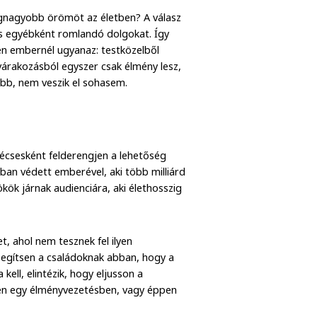
egnagyobb örömöt az életben? A válasz
 és egyébként romlandó dolgokat. Így
en embernél ugyanaz: testközelből
 várakozásból egyszer csak élmény lesz,
abb, nem veszik el sohasem.
écsesként felderengjen a lehetőség
bban védett emberével, aki több milliárd
kök járnak audienciára, aki élethosszig
 ahol nem tesznek fel ilyen
 segítsen a családoknak abban, hogy a
ell, elintézik, hogy eljusson a
ssen egy élményvezetésben, vagy éppen