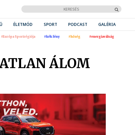
Ű
ÉLETMÓD
SPORT
PODCAST
GALÉRIA
#Európa Sportrégiója
#kék fény
#hőség
#energiaválság
TATLAN ÁLOM