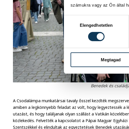
számukra vagy az Ön által ha
Hozzájárulás kiválasztása
Elengedhetetlen
Megtagad
Benedek és családja
A Csodalámpa munkatársai tavaly ősszel kezdték megszervez
amiben a legkönnyebb feladat az volt, hogy legyeztessék a l
utazást, és hogy találjanak olyan szállást a Vatikán közelé
közlekedés. Felvették a kapcsolatot a Pápai Magyar Egyházi I
Szentszékkel és elindultak az egyeztetések Benedek utazásár