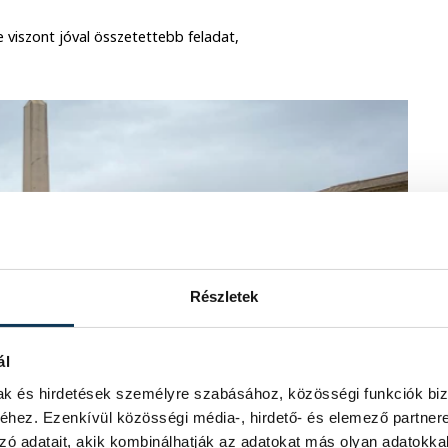
 viszont jóval összetettebb feladat,
Részletek
ál
mak és hirdetések személyre szabásához, közösségi funkciók biz
hez. Ezenkívül közösségi média-, hirdető- és elemező partner
zó adatait, akik kombinálhatják az adatokat más olyan adatokka