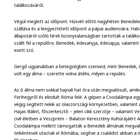
találkozásáról.
Végül meglett az időpont. Húsvét előtti nagyhéten Benedek
szállása és a leegyeztetett időpont a pápai audienciára. H
állapotáról szóló hírek bizonytalanságban tartották a találk
szállt fel a repülőre; Benedek, édesanyja, édesapja, valamin
esett szó.
Gergő ugyanabban a betegségben szenved, mint Benedek, ő i
volt egy álma – szerette volna átélni, milyen a repülés.
Az ő álma nem sokkal hajnali hat óra után megvalósult, ami
Ferihegyről és elindult Róma felé. A gépen a Csodalámpa egyi
végig segített nekik az olaszországi környezetben, valamint 
Hajas Bálint, főszerkesztő – jelen cikk szerzője – valamint 
civil életben a Veszprém – Balaton Keresztény Kultúrájáért A
Csodalámpa mellett támogatták a Benedek álmának megvaló
önkéntesek utaztak el Rómába, segítve a családot abban a n