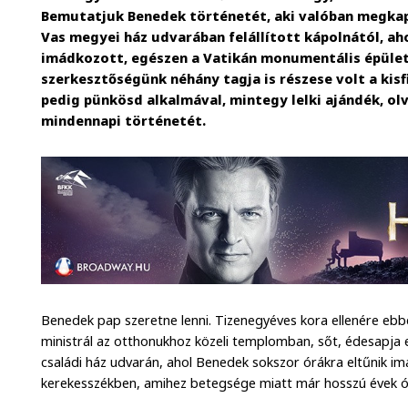
Bemutatjuk Benedek történetét, aki valóban megkapt
Vas megyei ház udvarában felállított kápolnától, a
imádkozott, egészen a Vatikán monumentális épület
szerkesztőségünk néhány tagja is részese volt a kis
pedig pünkösd alkalmával, mintegy lelki ajándék, ol
mindennapi történetét.
Benedek pap szeretne lenni. Tizenegyéves kora ellenére ebb
ministrál az otthonukhoz közeli templomban, sőt, édesapja eg
családi ház udvarán, ahol Benedek sokszor órákra eltűnik i
kerekesszékben, amihez betegsége miatt már hosszú évek ó