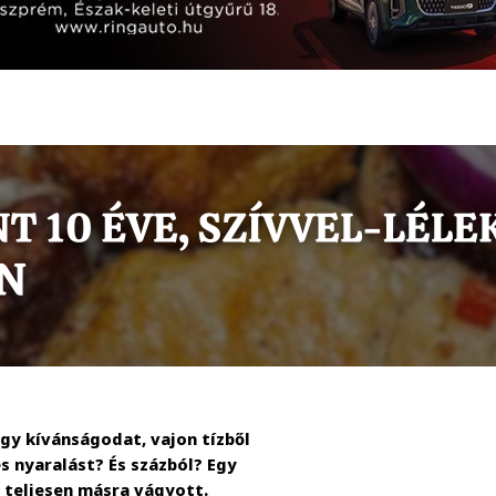
gy kívánságodat, vajon tízből
s nyaralást? És százból? Egy
i teljesen másra vágyott.