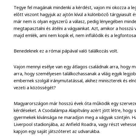
Tegye fel magának mindenki a kérdést, vajon mi okozza a l
előtt viszont hagyjuk az ajtón kívül a különböző tárgyiasult
már nem is olyan egyszerű a válasz, pedig lényegében mind
megtapasztalni és átélni a vágyainkat. Azt, amikor a hosszú
majd emlék, ami nem kopik el, nem inflálódik és a legfontos
Benedeknek ez a római pápával való találkozás volt.
Vajon mennyi esélye van egy átlagos családnak arra, hogy m
arra, hogy személyesen találkozhassanak a világ egyik legjo
embernek szolgál iránymutatással, akihez miniszterek és elnö
vezeti a közösségét?
Magyarországon már hosszú évek óta működik egy szervezet,
kérdéseket. A Csodalámpa Alapítvány azért jött létre, hogy
gyermekek kívánsága ne maradjon meg a vágyak szintjén. Ha k
Liverpool stadionjába, az Anfield Roadra, vagy részt vehe
kapjon egy saját játszóteret az udvarukba.