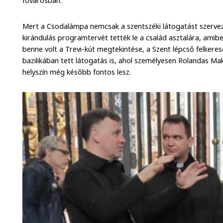
fővárosban.
Mert a Csodalámpa nemcsak a szentszéki látogatást szerv
kirándulás programtervét tették le a család asztalára, ami
benne volt a Trevi-kút megtekintése, a Szent lépcső felkere
bazilikában tett látogatás is, ahol személyesen Rolandas Ma
helyszín még később fontos lesz.