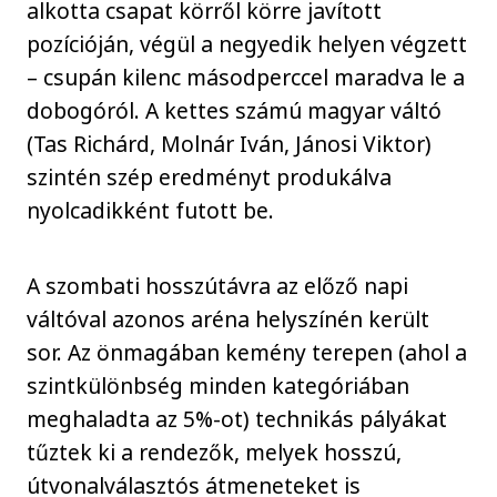
alkotta csapat körről körre javított
pozícióján, végül a negyedik helyen végzett
– csupán kilenc másodperccel maradva le a
dobogóról. A kettes számú magyar váltó
(Tas Richárd, Molnár Iván, Jánosi Viktor)
szintén szép eredményt produkálva
nyolcadikként futott be.
A szombati hosszútávra az előző napi
váltóval azonos aréna helyszínén került
sor. Az önmagában kemény terepen (ahol a
szintkülönbség minden kategóriában
meghaladta az 5%-ot) technikás pályákat
tűztek ki a rendezők, melyek hosszú,
útvonalválasztós átmeneteket is