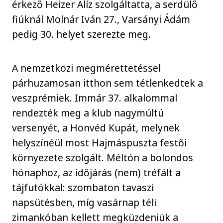
érkező Heizer Alíz szolgáltatta, a serdülő
fiúknál Molnár Iván 27., Varsányi Ádám
pedig 30. helyet szerezte meg.
A nemzetközi megmérettetéssel
párhuzamosan itthon sem tétlenkedtek a
veszprémiek. Immár 37. alkalommal
rendezték meg a klub nagymúltú
versenyét, a Honvéd Kupát, melynek
helyszínéül most Hajmáspuszta festői
környezete szolgált. Méltón a bolondos
hónaphoz, az időjárás (nem) tréfált a
tájfutókkal: szombaton tavaszi
napsütésben, míg vasárnap téli
zimankóban kellett megküzdeniük a