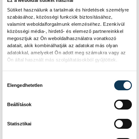
Ez a weboldal sütiket használ
próbára tette magát.
Sütiket használunk a tartalmak és hirdetések személyre
szabásához, közösségi funkciók biztosításához,
valamint weboldalforgalmunk elemzéséhez. Ezenkívül
közösségi média-, hirdető- és elemező partnereinkkel
Eredmények
megosztjuk az Ön weboldalhasználatra vonatkozó
adatait, akik kombinálhatják az adatokat más olyan
adatokkal, amelyeket Ön adott meg számukra vagy az
N18
: 2. Barát Jázmin
Ön által használt más szolgáltatásokból gyűjtöttek.
N20
: 1. Ódor Laura, 3. Czirbus Eszter
N21A:
1. Varsányi Kinga
Hozzájárulás kiválasztása
N21Br
: 1. Tóth Krisztina
Elengedhetetlen
N70
: 3. Komár Béláné
Beállítások
F10
: 3. Hajdu Lajos
Statisztikai
F15-18C
: 2. Molnár Barnabás