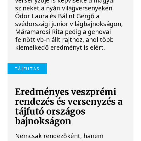
versenyzője is képviselte a magyar
színeket a nyári világversenyeken.
Ódor Laura és Bálint Gergő a
svédországi junior világbajnokságon,
Máramarosi Rita pedig a genovai
felnőtt vb-n állt rajthoz, ahol több
kiemelkedő eredményt is elért.
TÁJFUTÁS
Eredményes veszprémi
rendezés és versenyzés a
tájfutó országos
bajnokságon
Nemcsak rendezőként, hanem