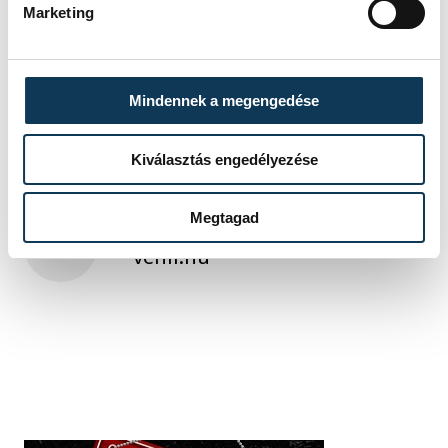
Marketing
sport
tájfutás
Veszprémi Honvéd Sportegyesület
Mindennek a megengedése
Kiválasztás engedélyezése
Megtagad
SZERZŐ
vehir.hu