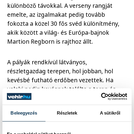
különböző távokkal. A verseny rangját
emelte, az izgalmakat pedig tovább
fokozta a közel 30 fős svéd különítmény,
akik között a világ- és Európa-bajnok
Martion Regborn is rajthoz állt.
A pályák rendkívül látványos,
részletgazdag terepen, hol jobban, hol
kevésbé futható erdőben vezettek. Ha
valaki pedig kevésnek találta a terep és
időjárás által támasztott kihívást, az első
délután egyéni pontbegyűjtő versenyen is
Beleegyezés
Részletek
A sütikről
elindulhatott. A VHS tagjai rendezőként
igyekezték a lehető legjobb tájfutóélményt
nyújtani, de akadt, aki versenyzőként is