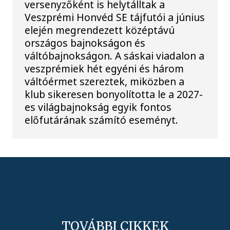
versenyzőként is helytálltak a
Veszprémi Honvéd SE tájfutói a június
elején megrendezett középtávú
országos bajnokságon és
váltóbajnokságon. A sáskai viadalon a
veszprémiek hét egyéni és három
váltóérmet szereztek, miközben a
klub sikeresen bonyolította le a 2027-
es világbajnokság egyik fontos
előfutárának számító eseményt.
TOVÁBBI CIKKEK