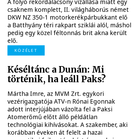
A folyó rekordalacsony vízállása miatt egy
csaknem komplett, II. világháborús német
DKW NZ 350-1 motorkerékpárbukkant elő
a Batthyány téri rakpart sziklái alól, máshol
pedig egy közel féltonnás brit akna került
elő.
KÖZÉLET
Késéltánc a Dunán: Mi
történik, ha leáll Paks?
Mártha Imre, az MVM Zrt. egykori
vezérigazgatója ATV-n Rónai Egonnak
adott interjújában vázolta fel a Paksi
Atomerőmű előtt álló példátlan
technológiai kihívásokat. A szakember, aki
korábban éveken át felelt a hazai