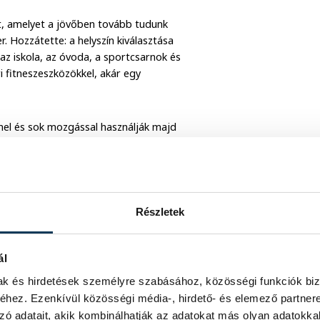
tet, amelyet a jövőben tovább tudunk
. Hozzátette: a helyszín kiválasztása
az iskola, az óvoda, a sportcsarnok és
ri fitneszeszközökkel, akár egy
el és sok mozgással használják majd
ik.
Részletek
ál
mak és hirdetések személyre szabásához, közösségi funkciók biz
hez. Ezenkívül közösségi média-, hirdető- és elemező partner
zó adatait, akik kombinálhatják az adatokat más olyan adatokka