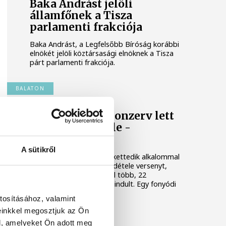
Baka Andrást jelöli
államfőnek a Tisza
parlamenti frakciója
Baka Andrást, a Legfelsőbb Bíróság korábbi
elnökét jelöli köztársasági elnöknek a Tisza
párt parlamenti frakciója.
BALATON
Egy furcsa halkonzerv lett
az Év Strandétele -
mutatjuk!
A sütikről
A Balatoni Kör idén tizenkettedik alkalommal
hirdette meg az év strandétele versenyt,
amelyre minden eddiginél több, 22
vendéglátóhely 44 étellel indult. Egy fonyódi
hely nyert...
tosításához, valamint
einkkel megosztjuk az Ön
l, amelyeket Ön adott meg