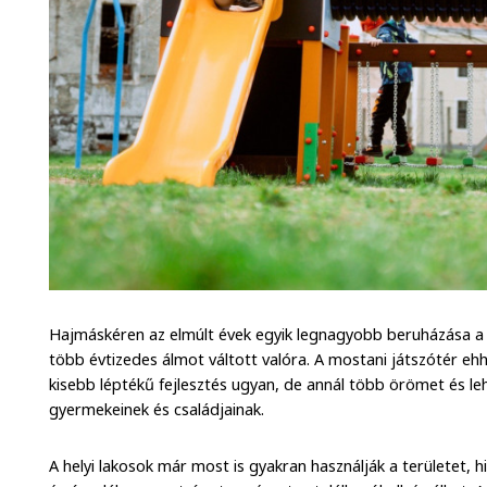
Hajmáskéren az elmúlt évek egyik legnagyobb beruházása a 
több évtizedes álmot váltott valóra. A mostani játszótér ehhez
kisebb léptékű fejlesztés ugyan, de annál több örömet és leh
gyermekeinek és családjainak.
A helyi lakosok már most is gyakran használják a területet, h