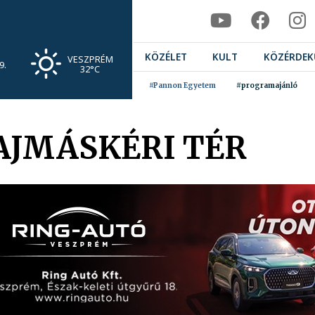
KÖZÉLET
KULT
KÖZÉRDEK
VESZPRÉM
9.
32°C
#Pannon Egyetem
#programajánló
HAJMÁSKÉRI TÉR