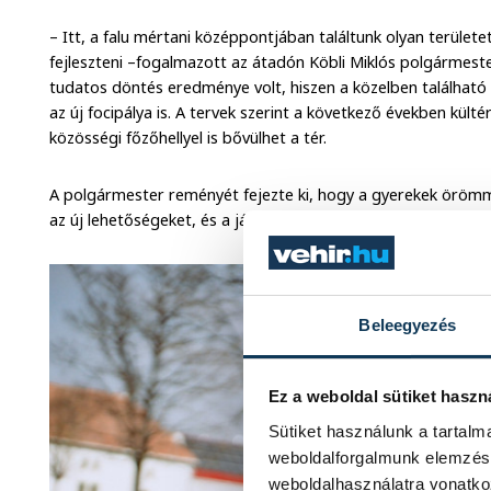
– Itt, a falu mértani középpontjában találtunk olyan terüle
fejleszteni –fogalmazott az átadón Köbli Miklós polgármester
tudatos döntés eredménye volt, hiszen a közelben található 
az új focipálya is. A tervek szerint a következő években külté
közösségi főzőhellyel is bővülhet a tér.
A polgármester reményét fejezte ki, hogy a gyerekek örömm
az új lehetőségeket, és a játszótér valódi közösségi térré vál
Beleegyezés
Ez a weboldal sütiket haszn
Sütiket használunk a tartal
weboldalforgalmunk elemzésé
weboldalhasználatra vonatko