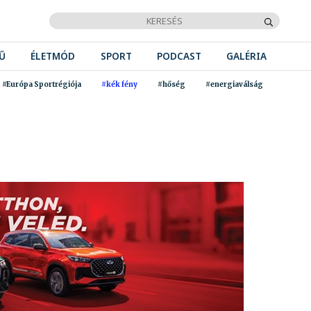
Ű
ÉLETMÓD
SPORT
PODCAST
GALÉRIA
#Európa Sportrégiója
#kék fény
#hőség
#energiaválság