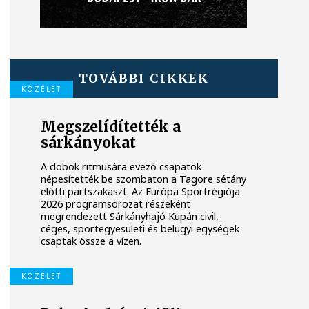
TOVÁBBI CIKKEK
KÖZÉLET
Megszelídítették a
sárkányokat
A dobok ritmusára evező csapatok
népesítették be szombaton a Tagore sétány
előtti partszakaszt. Az Európa Sportrégiója
2026 programsorozat részeként
megrendezett Sárkányhajó Kupán civil,
céges, sportegyesületi és belügyi egységek
csaptak össze a vízen.
KÖZÉLET