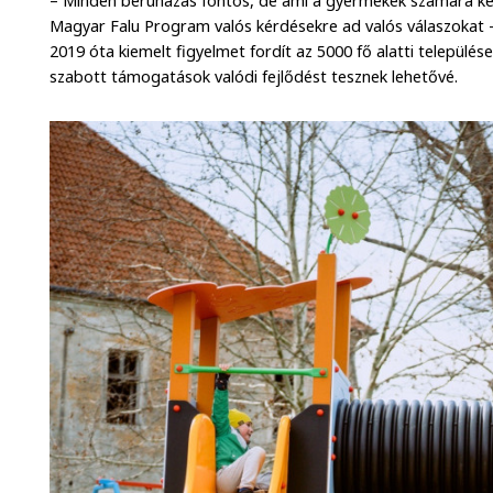
– Minden beruházás fontos, de ami a gyermekek számára kész
Magyar Falu Program valós kérdésekre ad valós válaszokat
2019 óta kiemelt figyelmet fordít az 5000 fő alatti település
szabott támogatások valódi fejlődést tesznek lehetővé.