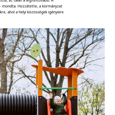
ül, az talán a legfontosabb. A
 – mondta. Hozzátette, a kormányzat
ekre, ahol a helyi közösségek igényeire