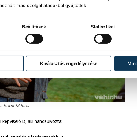
sznált más szolgáltatásokból gyűjtöttek.
Beállítások
Statisztikai
Kiválasztás engedélyezése
Min
s Köbli Miklós
 képviselő is, aki hangsúlyozta: