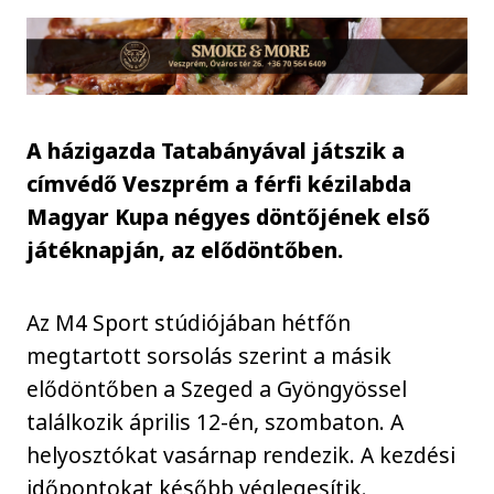
A házigazda Tatabányával játszik a
címvédő Veszprém a férfi kézilabda
Magyar Kupa négyes döntőjének első
játéknapján, az elődöntőben.
Az M4 Sport stúdiójában hétfőn
megtartott sorsolás szerint a másik
elődöntőben a Szeged a Gyöngyössel
találkozik április 12-én, szombaton. A
helyosztókat vasárnap rendezik. A kezdési
időpontokat később véglegesítik.