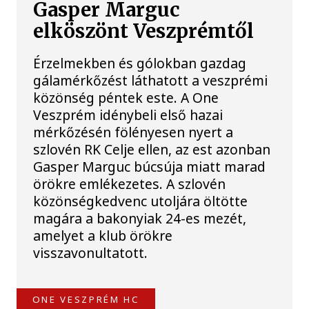
Gasper Marguc
elköszönt Veszprémtől
Érzelmekben és gólokban gazdag
gálamérkőzést láthatott a veszprémi
közönség péntek este. A One
Veszprém idénybeli első hazai
mérkőzésén fölényesen nyert a
szlovén RK Celje ellen, az est azonban
Gasper Marguc búcsúja miatt marad
örökre emlékezetes. A szlovén
közönségkedvenc utoljára öltötte
magára a bakonyiak 24-es mezét,
amelyet a klub örökre
visszavonultatott.
ONE VESZPRÉM HC