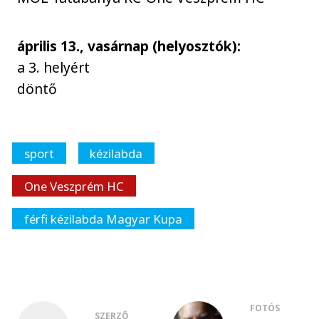
április 13., vasárnap (helyosztók):
a 3. helyért
döntő
sport
kézilabda
One Veszprém HC
férfi kézilabda Magyar Kupa
FOTÓS
SZERZŐ