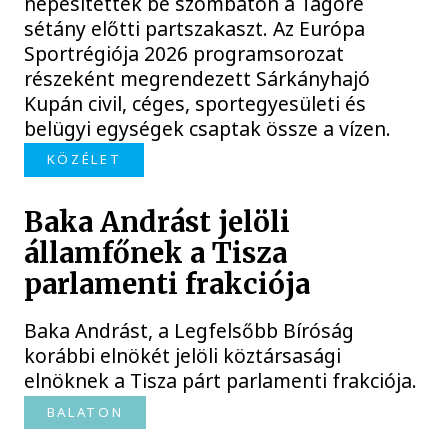
népesítették be szombaton a Tagore
sétány előtti partszakaszt. Az Európa
Sportrégiója 2026 programsorozat
részeként megrendezett Sárkányhajó
Kupán civil, céges, sportegyesületi és
belügyi egységek csaptak össze a vízen.
KÖZÉLET
Baka Andrást jelöli
államfőnek a Tisza
parlamenti frakciója
Baka Andrást, a Legfelsőbb Bíróság
korábbi elnökét jelöli köztársasági
elnöknek a Tisza párt parlamenti frakciója.
BALATON