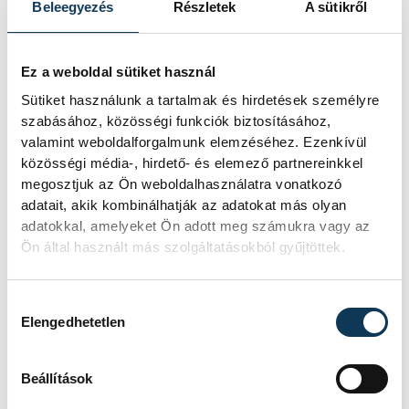
CSARNOK
Beleegyezés
Részletek
A sütikről
EREDMÉNY
40-51
RÉSZLETEK
Ez a weboldal sütiket használ
Sütiket használunk a tartalmak és hirdetések személyre
szabásához, közösségi funkciók biztosításához,
valamint weboldalforgalmunk elemzéséhez. Ezenkívül
SOROZAT
FÉRFI KÉZILABDA NB I,
közösségi média-, hirdető- és elemező partnereinkkel
DÖNTŐ, 2025/26
HAZAI
ONE VESZPRÉM
megosztjuk az Ön weboldalhasználatra vonatkozó
VENDÉG
OTP BANK-PICK SZEGED
adatait, akik kombinálhatják az adatokat más olyan
IDŐPONT
2026. MÁJUS 29. 19:00
adatokkal, amelyeket Ön adott meg számukra vagy az
HELYSZÍN
ONE VESZPRÉM ARÉNA
Ön által használt más szolgáltatásokból gyűjtöttek.
EREDMÉNY
38-36
RÉSZLETEK
Hozzájárulás kiválasztása
Elengedhetetlen
Beállítások
SOROZAT
FÉRFI KÉZILABDA NB I,
DÖNTŐ, 2025/26