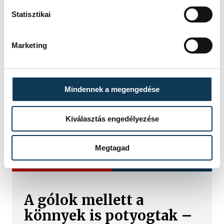
HAZAI
OTP BANK-PICK SZEGED
Statisztikai
VENDÉG
ONE VESZPRÉM
IDŐPONT
2026. JÚNIUS 2. 19:00
HELYSZÍN
SZEGED, PICK ARÉNA
Marketing
EREDMÉNY
34-36
RÉSZLETEK
Mindennek a megengedése
Kiválasztás engedélyezése
Megtagad
TOVÁBBI CIKKEK
ONE VESZPRÉM HC
A gólok mellett a
könnyek is potyogtak –