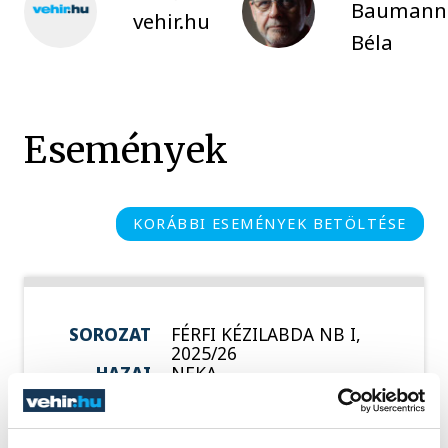
Baumann
vehir.hu
Béla
Események
KORÁBBI ESEMÉNYEK BETÖLTÉSE
SOROZAT
FÉRFI KÉZILABDA NB I,
2025/26
HAZAI
NEKA
VENDÉG
ONE VESZPRÉM
IDŐPONT
2026. MÁJUS 20. 18:15
HELYSZÍN
BALATONBOGLÁR, NEKA