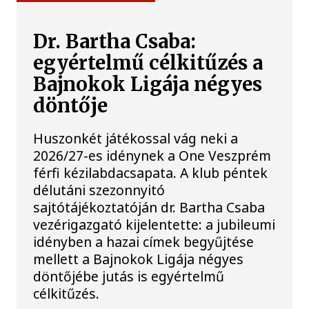
Dr. Bartha Csaba:
egyértelmű célkitűzés a
Bajnokok Ligája négyes
döntője
Huszonkét játékossal vág neki a
2026/27-es idénynek a One Veszprém
férfi kézilabdacsapata. A klub péntek
délutáni szezonnyitó
sajtótájékoztatóján dr. Bartha Csaba
vezérigazgató kijelentette: a jubileumi
idényben a hazai címek begyűjtése
mellett a Bajnokok Ligája négyes
döntőjébe jutás is egyértelmű
célkitűzés.