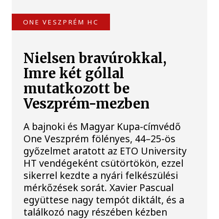
ONE VESZPRÉM HC
Nielsen bravúrokkal,
Imre két góllal
mutatkozott be
Veszprém-mezben
A bajnoki és Magyar Kupa-címvédő
One Veszprém fölényes, 44–25-ös
győzelmet aratott az ETO University
HT vendégeként csütörtökön, ezzel
sikerrel kezdte a nyári felkészülési
mérkőzések sorát. Xavier Pascual
együttese nagy tempót diktált, és a
találkozó nagy részében kézben