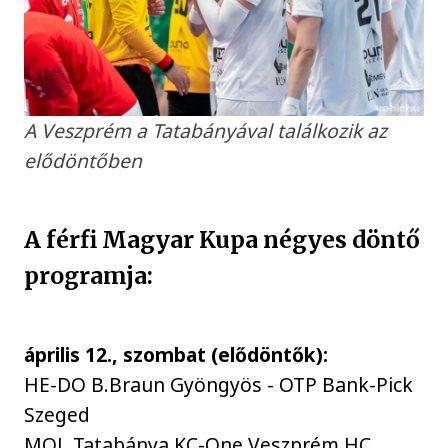
A Veszprém a Tatabányával találkozik az
elődöntőben
A férfi Magyar Kupa négyes döntő
programja:
április 12., szombat (elődöntők):
HE-DO B.Braun Gyöngyös - OTP Bank-Pick
Szeged
MOL Tatabánya KC-One Veszprém HC