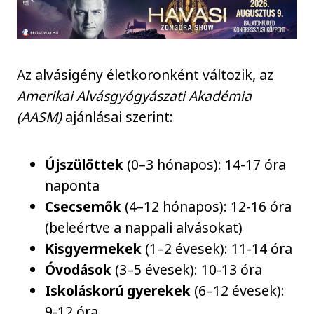
Az alvásigény életkoronként változik, az
Amerikai Alvásgyógyászati Akadémia
(AASM)
ajánlásai szerint:
Újszülöttek
(0–3 hónapos): 14-17 óra
naponta
Csecsemők
(4–12 hónapos): 12-16 óra
(beleértve a nappali alvásokat)
Kisgyermekek
(1–2 évesek): 11-14 óra
Óvodások
(3–5 évesek): 10-13 óra
Iskoláskorú gyerekek
(6–12 évesek):
9-12 óra