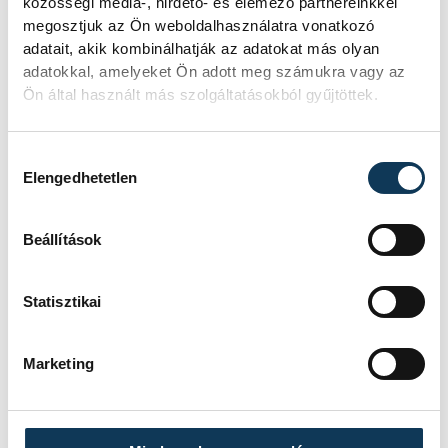
közösségi média-, hirdető- és elemező partnereinkkel
alvást.
megosztjuk az Ön weboldalhasználatra vonatkozó
adatait, akik kombinálhatják az adatokat más olyan
adatokkal, amelyeket Ön adott meg számukra vagy az
Megfelelő táplálkozás:
A koffeintartalmú
Ön által használt más szolgáltatásokból gyűjtöttek.
italok és a cukros ételek kerülése lefekvés
előtt elősegíti az alvás minőségét.
Hozzájárulás kiválasztása
Elengedhetetlen
Rendszeres mozgás:
A fizikai aktivitás
Beállítások
segít az alvásciklus szabályozásában, de
nem ajánlott közvetlenül lefekvés előtt
Statisztikai
intenzíven sportolni.
Marketing
életmód