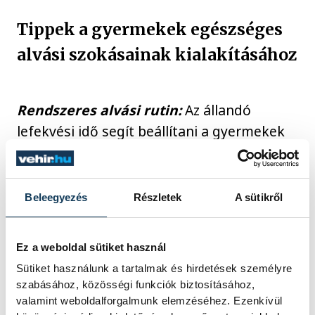
Tippek a gyermekek egészséges
alvási szokásainak kialakításához
Rendszeres alvási rutin:
Az állandó
lefekvési idő segít beállítani a gyermekek
biológiai óráját.
Digitális eszközök kerülése lefekvés
Beleegyezés
Részletek
A sütikről
előtt:
A kék fény gátolja a melatonin, az
alvást segítő hormon termelődését.
Ez a weboldal sütiket használ
Sütiket használunk a tartalmak és hirdetések személyre
szabásához, közösségi funkciók biztosításához,
Nyugodt alvási környezet:
Sötét,
valamint weboldalforgalmunk elemzéséhez. Ezenkívül
csendes, hűvös szoba segíti a pihentető