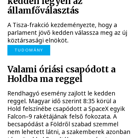
kedden legyen az
államfőválasztás
A Tisza-frakció kezdeményezte, hogy a
parlament jövő kedden válassza meg az új
köztársasági elnököt.
TUDOMÁNY
Valami óriási csapódott a
Holdba ma reggel
Rendhagyó esemény zajlott le kedden
reggel. Magyar idő szerint 8:35 körül a
Hold felszínébe csapódott a SpaceX egyik
Falcon–9 rakétájának felső fokozata. A
becsapódást a Földről szabad szemmel
nem lehetett látni, a szakemberek azonban