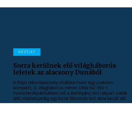
KÖZÉLET
Sorra kerülnek elő világháborús
leletek az alacsony Dunából
A folyó rekordalacsony vízállása miatt egy csaknem
komplett, II. világháborús német DKW NZ 350-1
motorkerékpárbukkant elő a Batthyány téri rakpart sziklái
alól, máshol pedig egy közel féltonnás brit akna került elő.