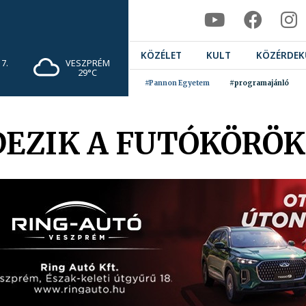
KÖZÉLET
KULT
KÖZÉRDEK
7.
VESZPRÉM
29°C
#Pannon Egyetem
#programajánló
DEZIK A FUTÓKÖRÖK