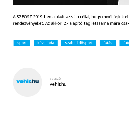
A SZEOSZ 2019-ben alakult azzal a céllal, hogy minél fejlett
rendezvényeket. Az akkori 27 alapító tag létszáma mára cs
sport
kézilabda
szabadidősport
futás
fut
SZERZŐ
vehir.hu