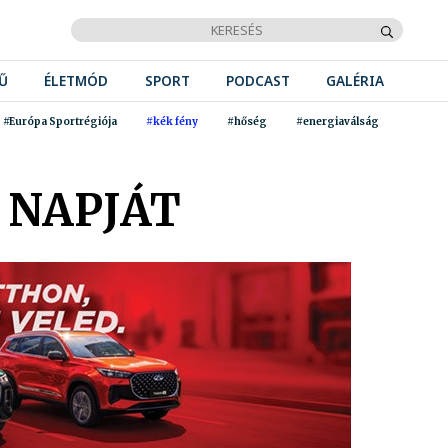
Ű
ÉLETMÓD
SPORT
PODCAST
GALÉRIA
#Európa Sportrégiója
#kék fény
#hőség
#energiaválság
 NAPJÁT