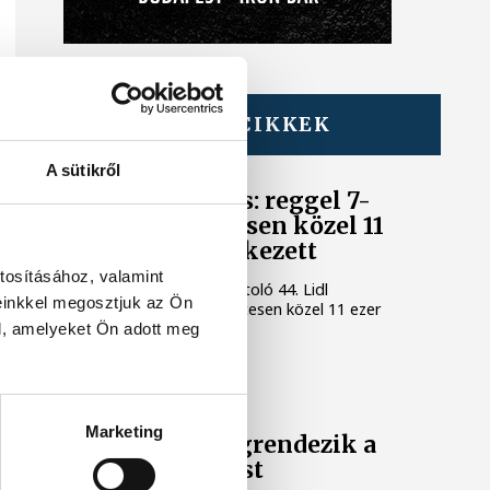
TOVÁBBI CIKKEK
SZABADIDŐSPORT
A sütikről
Balaton-átúszás: reggel 7-
kor rajt, előzetesen közel 11
ezer nevezés érkezett
tosításához, valamint
A ma reggel 7 órakor rajtoló 44. Lidl
einkkel megosztjuk az Ön
Balaton-átúszásra előzetesen közel 11 ezer
nevezés érkezett.
l, amelyeket Ön adott meg
SZABADIDŐSPORT
Marketing
Szombaton megrendezik a
Balaton-átúszást