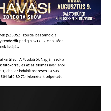
ek (SZEOSZ) szerdai beszámolója
eny rendezőit pedig a SZEOSZ elnöksége
ek listáját.
 kerül sor. A Futókörök Napján azok a
 futókörrel, és az az állomás nyer, ahol
ött, ahol az indulók összesen 10 508
364 futó 80 724 kilométert teljesített.