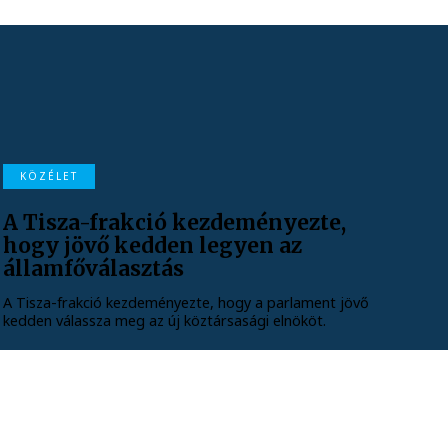
KÖZÉLET
A Tisza-frakció kezdeményezte,
hogy jövő kedden legyen az
államfőválasztás
A Tisza-frakció kezdeményezte, hogy a parlament jövő
kedden válassza meg az új köztársasági elnököt.