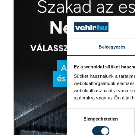
Beleegyezés
Ez a weboldal sütiket haszn
Sütiket használunk a tartal
weboldalforgalmunk elemzésé
weboldalhasználatra vonatko
számukra vagy az Ön által ha
Hozzájárulás kiválasztása
Elengedhetetlen