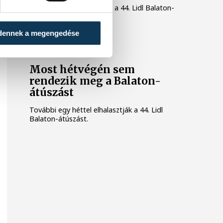
Szombaton megrendezik a 44. Lidl Balaton-
átúszást.
dennek a megengedése
BALATON-ÁTÚSZÁS
Most hétvégén sem
rendezik meg a Balaton-
átúszást
További egy héttel elhalasztják a 44. Lidl
Balaton-átúszást.