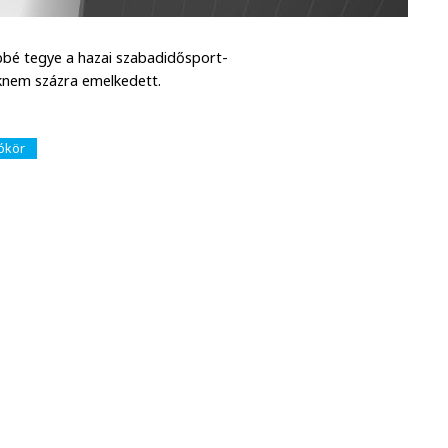
ebbé tegye a hazai szabadidősport-
aknem százra emelkedett.
ókör