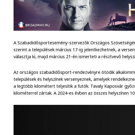
A Szabadidősportesemény-szervezők Országos Szövetségén
szerint a települések március 17-ig jelentkezhetnek, a vers
választja ki, majd március 21-én ismerteti a résztvevő helyszín
Az országos szabadidősport-rendezvényre ötödik alkalommal
települések és helyszínek versenyeznek, amelyek rendelkeznek
a legtöbb kilométert teljesítik a futók. Tavaly Kaposvár győz
kilométerrel zártak. A 2024-es évben az összes helyszínen 10 