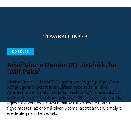
TOVÁBBI CIKKEK
KÖZÉLET
Késéltánc a Dunán: Mi történik, ha
leáll Paks?
Mártha Imre, az MVM Zrt. egykori vezérigazgatója ATV-n
Rónai Egonnak adott interjújában vázolta fel a Paksi
Atomerőmű előtt álló példátlan technológiai kihívásokat. A
szakember, aki korábban éveken át felelt a hazai energetikai
fejlesztésekért és a paksi blokkok működéséért, arra
figyelmeztet: az erőmű olyan üzemállapotban van, amelyre
eredetileg nem tervezték.