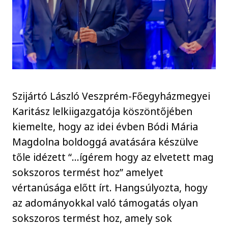
Szijártó László Veszprém-Főegyházmegyei
Karitász lelkiigazgatója köszöntőjében
kiemelte, hogy az idei évben Bódi Mária
Magdolna boldoggá avatására készülve
tőle idézett “…ígérem hogy az elvetett mag
sokszoros termést hoz” amelyet
vértanúsága előtt írt. Hangsúlyozta, hogy
az adományokkal való támogatás olyan
sokszoros termést hoz, amely sok