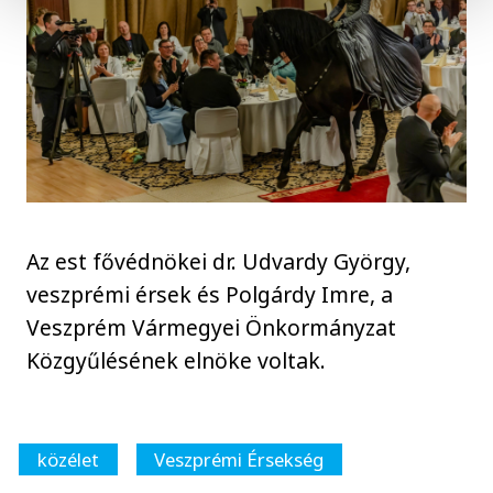
Az est fővédnökei dr. Udvardy György,
veszprémi érsek és Polgárdy Imre, a
Veszprém Vármegyei Önkormányzat
Közgyűlésének elnöke voltak.
közélet
Veszprémi Érsekség