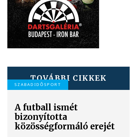
TOVÁBBI CIKKEK
SZABADIDŐSPORT
A futball ismét
bizonyította
közösségformáló erejét