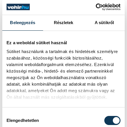
méltó helyszín, amely a Karitász munkáját
is támogatja.
Beleegyezés
Részletek
A sütikről
Ez a weboldal sütiket használ
Sütiket használunk a tartalmak és hirdetések személyre
szabásához, közösségi funkciók biztosításához,
valamint weboldalforgalmunk elemzéséhez. Ezenkívül
közösségi média-, hirdető- és elemező partnereinkkel
megosztjuk az Ön weboldalhasználatra vonatkozó
adatait, akik kombinálhatják az adatokat más olyan
adatokkal, amelyeket Ön adott meg számukra vagy az
Ön által használt más szolgáltatásokból gyűjtöttek.
Hozzájárulás kiválasztása
Papp Imre várkapitány a szálloda
Elengedhetetlen