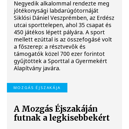
Negyedik alkalommal rendezte meg
jótékonysági labdarúgótornáját
Siklósi Dániel Veszprémben, az Erdész
utcai sporttelepen, ahol 35 csapat és
450 játékos lépett pályára. A sport
mellett ezúttal is az összefogásé volt
a főszerep: a résztvevők és
támogatók közel 700 ezer forintot
gyűjtöttek a Sporttal a Gyermekért
Alapítvány javára.
MOZGÁS ÉJSZAKÁJA
A Mozgás Éjszakáján
futnak a legkisebbekért