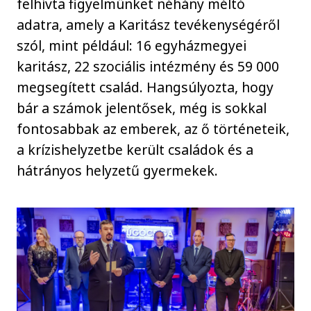
felhívta figyelmünket néhány méltó
adatra, amely a Karitász tevékenységéről
szól, mint például: 16 egyházmegyei
karitász, 22 szociális intézmény és 59 000
megsegített család. Hangsúlyozta, hogy
bár a számok jelentősek, még is sokkal
fontosabbak az emberek, az ő történeteik,
a krízishelyzetbe került családok és a
hátrányos helyzetű gyermekek.