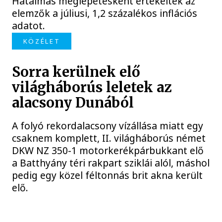
Hatalmas meglepetésként értékelték az
elemzők a júliusi, 1,2 százalékos inflációs
adatot.
KÖZÉLET
Sorra kerülnek elő
világháborús leletek az
alacsony Dunából
A folyó rekordalacsony vízállása miatt egy
csaknem komplett, II. világháborús német
DKW NZ 350-1 motorkerékpárbukkant elő
a Batthyány téri rakpart sziklái alól, máshol
pedig egy közel féltonnás brit akna került
elő.