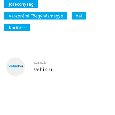
jótékonyság
Veszprémi Főegyházmegye
bál
Karitász
SZERZŐ
vehir.hu