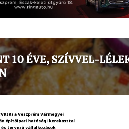
(VKIK) a Veszprém Vármegyei
án építőipari hatósági kerekasztal
 és tervező vállalkozások