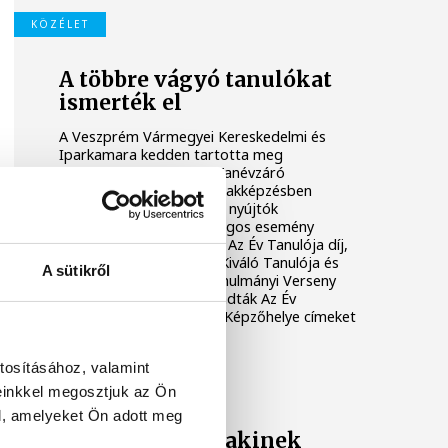
KÖZÉLET
A többre vágyó tanulókat
ismerték el
A Veszprém Vármegyei Kereskedelmi és
Iparkamara kedden tartotta meg
hagyományos Kamarai Tanévzáró
rendezvényét, amely a szakképzésben
kiemelkedő teljesítményt nyújtók
elismeréséről szólt. A rangos esemény
keretében gazdára talált Az Év Tanulója díj,
köszöntötték A Szakma Kiváló Tanulója és
A sütikről
az Országos Szakmai Tanulmányi Verseny
dobogósait, továbbá átadták Az Év
Oktatója és Az Év Duális Képzőhelye címeket
is.
tosításához, valamint
KÖZÉLET
einkkel megosztjuk az Ön
l, amelyeket Ön adott meg
Lehet, hogy valakinek