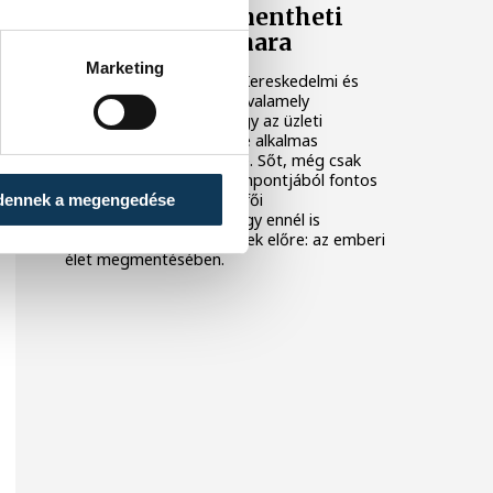
majd az életét mentheti
meg az Iparkamara
Marketing
A Veszprém Vármegyei Kereskedelmi és
Iparkamara ezúttal nem valamely
gazdaságélénkítésre, vagy az üzleti
kapcsolatok fejlesztésére alkalmas
programját jelentette be. Sőt, még csak
nem is a céges világ szempontjából fontos
újításukról volt szó a hétfői
dennek a megengedése
sajtótájékoztatójukon. Egy ennél is
fontosabb területen léptek előre: az emberi
élet megmentésében.