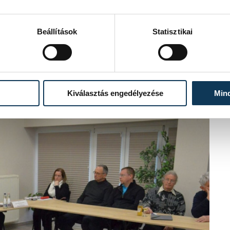
 az általuk vállalt építőipari kivitelezési tevékenység során
ók tevékenységéből eredő károkat is.
azdasági feladatellátás hatékonyságának növelése érdekében
Beállítások
Statisztikai
házáslebonyolító, tervellenőr és költségszakértő.
jelentési eljárás közigazgatási eljárássá vált, amelynek célja
gának növelése.
ése: Az új szabályozás kiemelt figyelmet fordít a
i megoldásokra.
Kiválasztás engedélyezése
Min