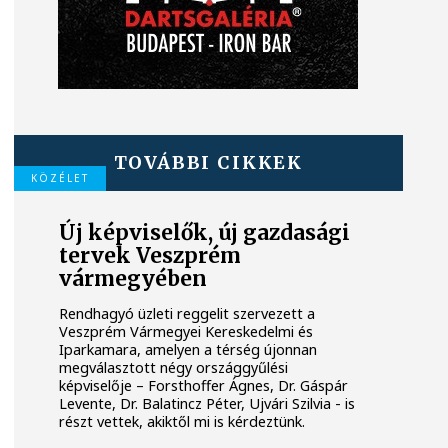
TOVÁBBI CIKKEK
KÖZÉLET
Új képviselők, új gazdasági
tervek Veszprém
vármegyében
Rendhagyó üzleti reggelit szervezett a
Veszprém Vármegyei Kereskedelmi és
Iparkamara, amelyen a térség újonnan
megválasztott négy országgyűlési
képviselője – Forsthoffer Ágnes, Dr. Gáspár
Levente, Dr. Balatincz Péter, Ujvári Szilvia - is
részt vettek, akiktől mi is kérdeztünk.