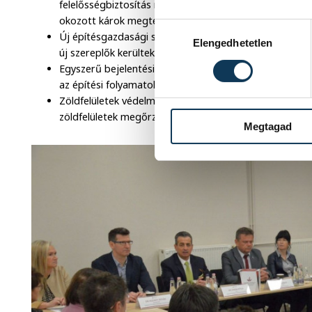
felelősségbiztosítás megkötése. Ez a biztosítás kiterjed
okozott károk megtérítésére, beleértve az alvállalkoz
Hozzájárulás kiválasztása
Új építésgazdasági szereplők bevezetése: Az építésg
Elengedhetetlen
új szereplők kerültek bevezetésre, mint például a beru
Egyszerű bejelentési eljárás átalakítása: Az egyszerű be
az építési folyamatok átláthatóságának és hatékonysá
Zöldfelületek védelme és barnamezős területek fejleszt
zöldfelületek megőrzésére és a környezetbarát építés
Megtagad