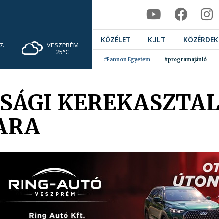
KÖZÉLET
KULT
KÖZÉRDEK
VESZPRÉM
7.
25°C
#Pannon Egyetem
#programajánló
ÓSÁGI KEREKASZTA
ARA