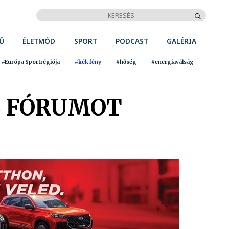
Ű
ÉLETMÓD
SPORT
PODCAST
GALÉRIA
#Európa Sportrégiója
#kék fény
#hőség
#energiaválság
L FÓRUMOT