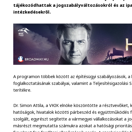
tájékozódhattak a jogszabályváltozásokról és az ipa
intézkedésekről.
A programon többek között az építésügyi szabályozások, a k
foglalkoztatásának szabályai, valamint a Teljesítésigazolási S
terítékre.
Dr. Simon Attila, a VKIK elnöke köszöntötte a résztvevőket, k
hatóságok, hivatalok közötti párbeszéd és együttműködés f
szolgált, egyrészt segítette a vármegyei vállalkozásokat a 
másrészt megmutatta számukra azokat a hatósági prioritáso