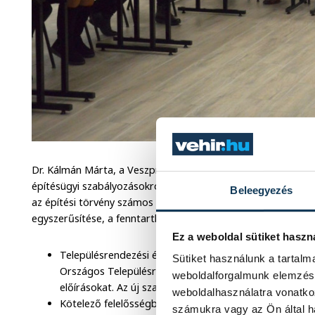
Dr. Kálmán Márta, a Veszprém Vármegyei Kormányhivatal épí
építésügyi szabályozásokról és az ellenőrzési tervekről tar
Beleegyezés
az építési törvény számos módosítása lépett életbe, amelyek
egyszerűsítése, a fenntarthatóság elősegítése és az építész
Ez a weboldal sütiket haszn
Településrendezési és Építési Követelmények Alapszabá
Sütiket használunk a tartal
Országos Településrendezési és Építési Követelmények
weboldalforgalmunk elemzésé
előírásokat. Az új szabályozás lehetőséget biztosít a h
weboldalhasználatra vonatko
Kötelező felelősségbiztosítás: 2025. január 15-től a te
számukra vagy az Ön által ha