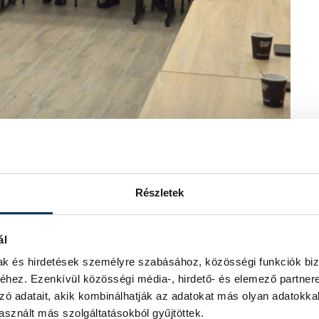
tésügyi főosztályvezetője az új
tott előadást. Elmondta, hogy 2025-ben
Részletek
 célja az építési folyamatok
eti örökség védelme:
ál
lyzata (TÉKA): 2025 januárjától a TÉKA váltotta fel az
mak és hirdetések személyre szabásához, közösségi funkciók biz
et (OTÉK), egységesítve és egyszerűsítve az építési
hez. Ezenkívül közösségi média-, hirdető- és elemező partner
elyi településrendezési szabályok érvényesítésére is.
zó adatait, akik kombinálhatják az adatokat más olyan adatokka
rvezők és kivitelezők számára kötelezővé vált a
sznált más szolgáltatásokból gyűjtöttek.