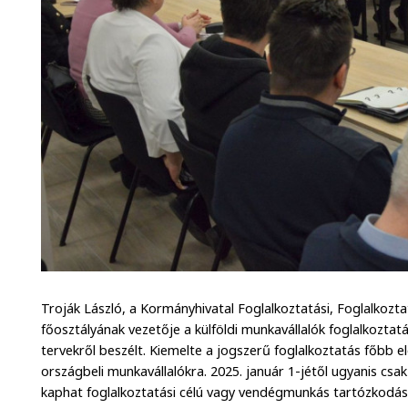
Troják László, a Kormányhivatal Foglalkoztatási, Foglalkozt
főosztályának vezetője a külföldi munkavállalók foglalkoztat
tervekről beszélt. Kiemelte a jogszerű foglalkoztatás főbb e
országbeli munkavállalókra. 2025. január 1-jétől ugyanis cs
kaphat foglalkoztatási célú vagy vendégmunkás tartózkodás