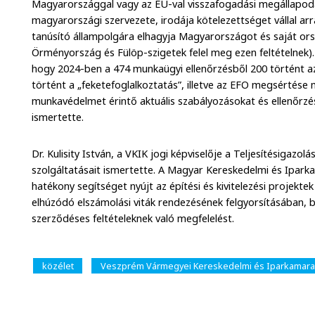
Magyarországgal vagy az EU-val visszafogadási megállapod
magyarországi szervezete, irodája kötelezettséget vállal ar
tanúsító állampolgára elhagyja Magyarországot és saját ors
Örményország és Fülöp-szigetek felel meg ezen feltételnek)
hogy 2024-ben a 474 munkaügyi ellenőrzésből 200 történt az 
történt a „feketefoglalkoztatás”, illetve az EFO megsértése 
munkavédelmet érintő aktuális szabályozásokat és ellenőrzés
ismertette.
Dr. Kulisity István, a VKIK jogi képviselője a Teljesítésigazol
szolgáltatásait ismertette. A Magyar Kereskedelmi és Ipar
hatékony segítséget nyújt az építési és kivitelezési projektek 
elhúzódó elszámolási viták rendezésének felgyorsításában, b
szerződéses feltételeknek való megfelelést.
közélet
Veszprém Vármegyei Kereskedelmi és Iparkamara