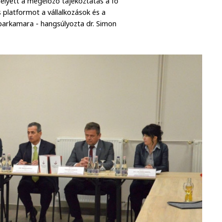
 helyett a megelőző tájékoztatás a fő
 platformot a vállalkozások és a
arkamara - hangsúlyozta dr. Simon