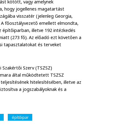
ást kötött, vagy amelynek
ra, hogy jogellenes magatartást
zágába visszatér (jelenleg Georgia,
. A főosztályvezető emellett elmondta,
építőiparban, illetve 192 intézkedés
miatt (273 fő). Az előadó ezt követően a
i tapasztalatokat és terveket
ási Szakértői Szerv (TSZSZ)
kamara által működtetett TSZSZ
teljesítésének hitelesítésében, illetve az
iztosítva a jogszabályoknak és a
építőipar