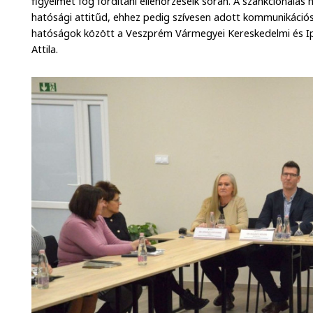
figyelmet fog fordítani ellenőrzéseik során. A szankcionálás
hatósági attitűd, ehhez pedig szívesen adott kommunikációs
hatóságok között a Veszprém Vármegyei Kereskedelmi és Ip
Attila.