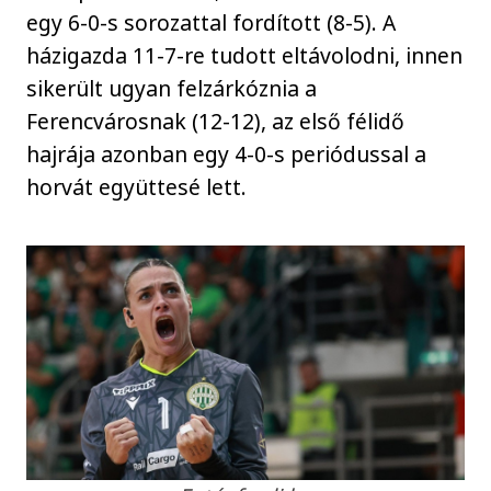
egy 6-0-s sorozattal fordított (8-5). A
házigazda 11-7-re tudott eltávolodni, innen
sikerült ugyan felzárkóznia a
Ferencvárosnak (12-12), az első félidő
hajrája azonban egy 4-0-s periódussal a
horvát együttesé lett.