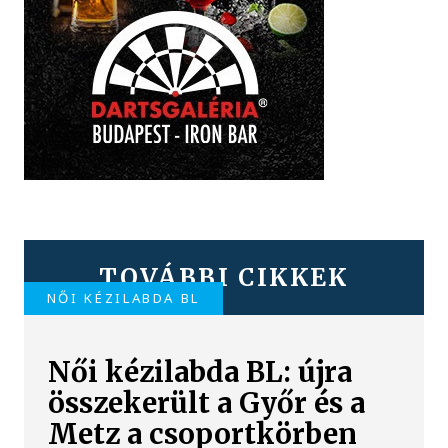
TOVÁBBI CIKKEK
NŐI KÉZILABDA BL
Női kézilabda BL: újra
összekerült a Győr és a
Metz a csoportkörben