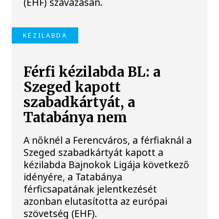
(EHF) szavazásán.
KÉZILABDA
Férfi kézilabda BL: a
Szeged kapott
szabadkártyát, a
Tatabánya nem
A nőknél a Ferencváros, a férfiaknál a
Szeged szabadkártyát kapott a
kézilabda Bajnokok Ligája következő
idényére, a Tatabánya
férficsapatának jelentkezését
azonban elutasította az európai
szövetség (EHF).