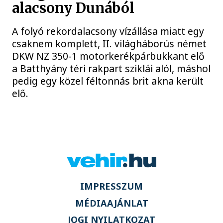
alacsony Dunából
A folyó rekordalacsony vízállása miatt egy
csaknem komplett, II. világháborús német
DKW NZ 350-1 motorkerékpárbukkant elő
a Batthyány téri rakpart sziklái alól, máshol
pedig egy közel féltonnás brit akna került
elő.
IMPRESSZUM
MÉDIAAJÁNLAT
JOGI NYILATKOZAT