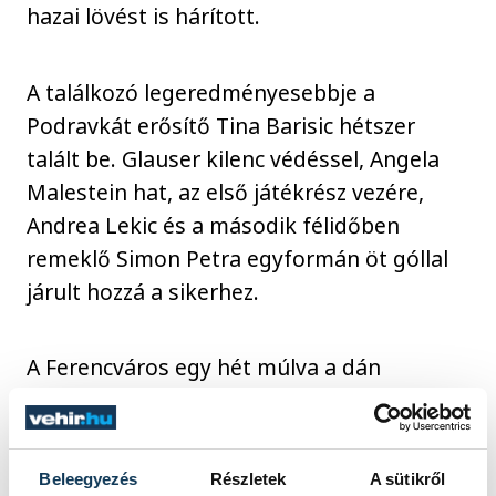
hazai lövést is hárított.
A találkozó legeredményesebbje a
Podravkát erősítő Tina Barisic hétszer
talált be. Glauser kilenc védéssel, Angela
Malestein hat, az első játékrész vezére,
Andrea Lekic és a második félidőben
remeklő Simon Petra egyformán öt góllal
járult hozzá a sikerhez.
A Ferencváros egy hét múlva a dán
Nyköbing Falster HK vendégeként zárja a
csoportkört.
Beleegyezés
Részletek
A sütikről