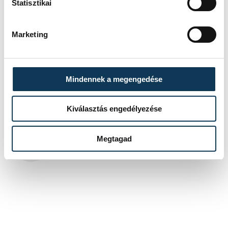
Statisztikai
Marketing
sport
kézilabda
ország-világ
női kézilabda BL
Ferencváros
Mindennek a megengedése
Kiválasztás engedélyezése
SZERZŐ
Megtagad
vehir.hu