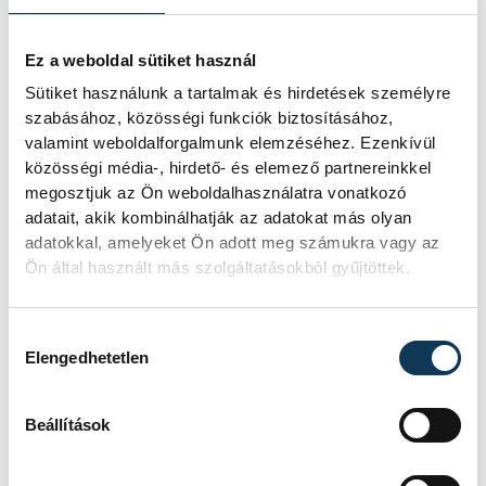
A csoportelső Metz 34-28-ra nyert a héten
edzőváltáson átesett Gloria Bistrita-
Ez a weboldal sütiket használ
Nasaud vendégeként. Az Európa-bajnoki
Sütiket használunk a tartalmak és hirdetések személyre
bronzérmes magyar válogatott játékosai
szabásához, közösségi funkciók biztosításához,
közül a házigazda román csapatot erősítő
valamint weboldalforgalmunk elemzéséhez. Ezenkívül
közösségi média-, hirdető- és elemező partnereinkkel
Kácsor Gréta két gólt szerzett, akárcsak a
megosztjuk az Ön weboldalhasználatra vonatkozó
francia klubban kézilabdázó Vámos Petra,
adatait, akik kombinálhatják az adatokat más olyan
míg Szemerey Zsófi négy védéssel vette ki
adatokkal, amelyeket Ön adott meg számukra vagy az
Ön által használt más szolgáltatásokból gyűjtöttek.
a részét a metzi győzelemből.
Hozzájárulás kiválasztása
A negyeddöntők első mérkőzéseire április
Elengedhetetlen
19-20-án, a visszavágókra egy héttel
később kerül sor. A budapesti négyes
Beállítások
döntőt május 31-én és június 1-jén
rendezik az MVM Dome-ban.