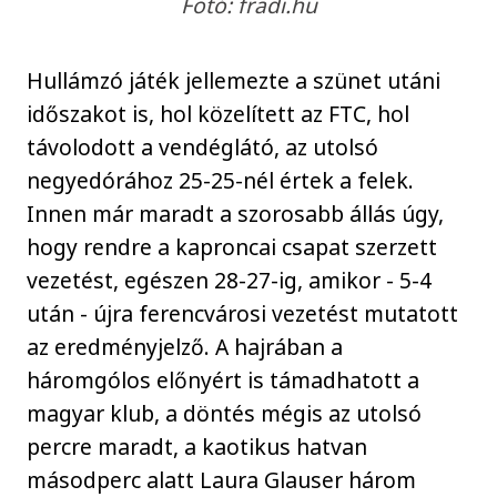
Fotó: fradi.hu
Hullámzó játék jellemezte a szünet utáni
időszakot is, hol közelített az FTC, hol
távolodott a vendéglátó, az utolsó
negyedórához 25-25-nél értek a felek.
Innen már maradt a szorosabb állás úgy,
hogy rendre a kaproncai csapat szerzett
vezetést, egészen 28-27-ig, amikor - 5-4
után - újra ferencvárosi vezetést mutatott
az eredményjelző. A hajrában a
háromgólos előnyért is támadhatott a
magyar klub, a döntés mégis az utolsó
percre maradt, a kaotikus hatvan
másodperc alatt Laura Glauser három