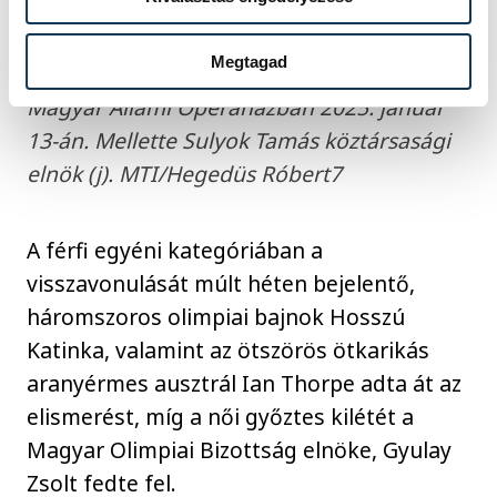
Az életműdíjjal kitüntetett Bölöni László
erdélyi magyar BEK-győztes futballista,
Megtagad
edző az M4 Sport-Az Év Sportolója Gálán a
Magyar Állami Operaházban 2025. január
13-án. Mellette Sulyok Tamás köztársasági
elnök (j). MTI/Hegedüs Róbert7
A férfi egyéni kategóriában a
visszavonulását múlt héten bejelentő,
háromszoros olimpiai bajnok Hosszú
Katinka, valamint az ötszörös ötkarikás
aranyérmes ausztrál Ian Thorpe adta át az
elismerést, míg a női győztes kilétét a
Magyar Olimpiai Bizottság elnöke, Gyulay
Zsolt fedte fel.