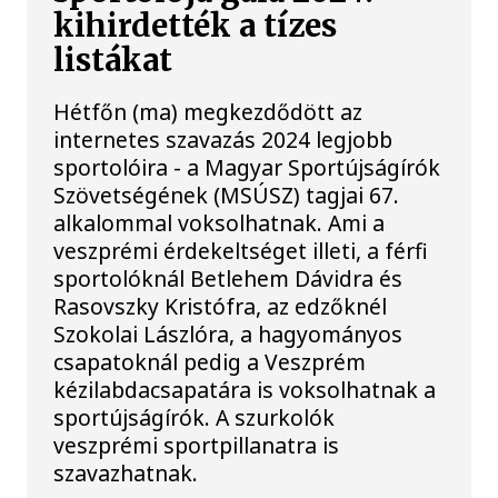
kihirdették a tízes
listákat
Hétfőn (ma) megkezdődött az
internetes szavazás 2024 legjobb
sportolóira - a Magyar Sportújságírók
Szövetségének (MSÚSZ) tagjai 67.
alkalommal voksolhatnak. Ami a
veszprémi érdekeltséget illeti, a férfi
sportolóknál Betlehem Dávidra és
Rasovszky Kristófra, az edzőknél
Szokolai Lászlóra, a hagyományos
csapatoknál pedig a Veszprém
kézilabdacsapatára is voksolhatnak a
sportújságírók. A szurkolók
veszprémi sportpillanatra is
szavazhatnak.