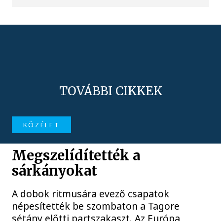
TOVÁBBI CIKKEK
KÖZÉLET
Megszelídítették a
sárkányokat
A dobok ritmusára evező csapatok
népesítették be szombaton a Tagore
sétány előtti partszakaszt. Az Európa