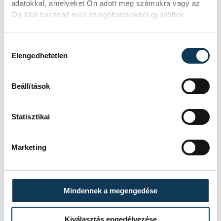
adatokkal, amelyeket Ön adott meg számukra vagy az
Gienger, a Gienger-szaltó atyja,
Ön által használt más szolgáltatásokból gyűjtöttek.
videóüzenetben pedig "feltűnt" a gálán
Nadia Comaneci tornász, valamint Arsene
Hozzájárulás kiválasztása
Elengedhetetlen
Wenger legendás futballedző is.
Beállítások
Statisztikai
Marketing
Mindennek a megengedése
Kiválasztás engedélyezése