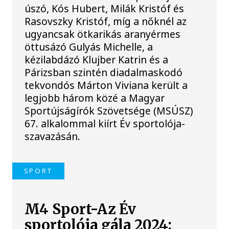
úszó, Kós Hubert, Milák Kristóf és
Rasovszky Kristóf, míg a nőknél az
ugyancsak ötkarikás aranyérmes
öttusázó Gulyás Michelle, a
kézilabdázó Klujber Katrin és a
Párizsban szintén diadalmaskodó
tekvondós Márton Viviana került a
legjobb három közé a Magyar
Sportújságírók Szövetsége (MSÚSZ)
67. alkalommal kiírt Év sportolója-
szavazásán.
SPORT
M4 Sport-Az Év
sportolója gála 2024: