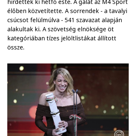
hirdették ki hétfő este. A gálát az M4 Sport
élőben közvetítette. A sorrendek - a tavalyi
csúcsot felülmúlva - 541 szavazat alapján
alakultak ki. A szövetség elnöksége öt
kategóriában tízes jelöltlistákat állított
össze.