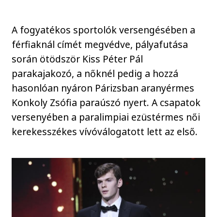
A fogyatékos sportolók versengésében a
férfiaknál címét megvédve, pályafutása
során ötödször Kiss Péter Pál
parakajakozó, a nőknél pedig a hozzá
hasonlóan nyáron Párizsban aranyérmes
Konkoly Zsófia paraúszó nyert. A csapatok
versenyében a paralimpiai ezüstérmes női
kerekesszékes vívóválogatott lett az első.