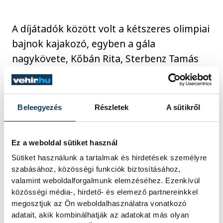
A díjátadók között volt a kétszeres olimpiai
bajnok kajakozó, egyben a gála
nagykövete, Kőbán Rita, Sterbenz Tamás
és Mocsai Lajos, a Magyar Testnevelési és
Sporttudományi Egyetem jelenlegi és
korábbi rektora, Rofusz Ferenc Oscar-díjas
Beleegyezés
Részletek
A sütikről
filmrendező és Tarek Souei, az Ázsiai
Paralimpiai Bizottság vezérigazgatója.
Ez a weboldal sütiket használ
Ugyancsak díjat adott át Schmidt Ádám
Sütiket használunk a tartalmak és hirdetések személyre
sportért felelős államtitkár, Risztov Éva
szabásához, közösségi funkciók biztosításához,
olimpiai bajnok úszó, Antonín Panenka
valamint weboldalforgalmunk elemzéséhez. Ezenkívül
Európa-bajnok cseh labdarúgó, és Papp
közösségi média-, hirdető- és elemező partnereinkkel
megosztjuk az Ön weboldalhasználatra vonatkozó
Dániel, az MTVA vezérigazgatója. Ott volt a
adatait, akik kombinálhatják az adatokat más olyan
színpadon a német tornász Eberhard