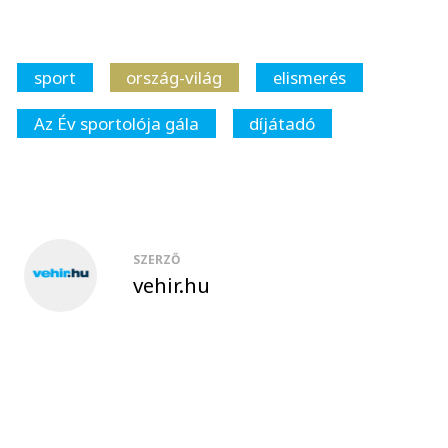
sport
ország-világ
elismerés
Az Év sportolója gála
díjátadó
SZERZŐ
vehir.hu