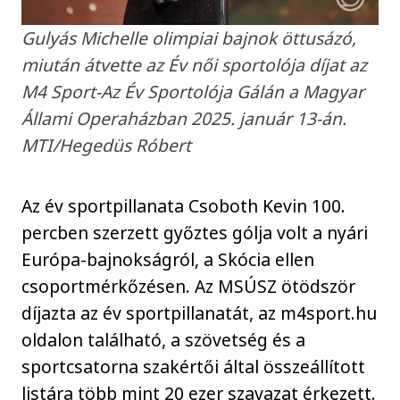
Gulyás Michelle olimpiai bajnok öttusázó,
miután átvette az Év női sportolója díjat az
M4 Sport-Az Év Sportolója Gálán a Magyar
Állami Operaházban 2025. január 13-án.
MTI/Hegedüs Róbert
Az év sportpillanata Csoboth Kevin 100.
percben szerzett győztes gólja volt a nyári
Európa-bajnokságról, a Skócia ellen
csoportmérkőzésen. Az MSÚSZ ötödször
díjazta az év sportpillanatát, az m4sport.hu
oldalon található, a szövetség és a
sportcsatorna szakértői által összeállított
listára több mint 20 ezer szavazat érkezett.