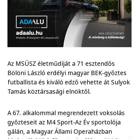
Az MSÚSZ életműdíját a 71 esztendős
Bölöni László erdélyi magyar BEK-győztes
futballista és kiváló edző vehette át Sulyok
Tamás köztársasági elnöktől.
A 67. alkalommal megrendezett voksolás
győzteseit az M4 Sport-Az Év sportolója
gálán, a Magyar Állami Operaházban