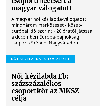
csoportmeccseit a
magyar válogatott
A magyar női kézilabda-válogatott
mindhárom mérkőzését - közép-
európai idő szerint - 20 órától játssza
a decemberi Európa-bajnokság
csoportkörében, Nagyváradon.
NŐI KÉZILABDA-VÁLOGATOTT
Női kézilabda Eb:
százszázalékos
csoportkör az MKSZ
célja