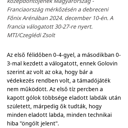
középdöntőjének Magyarország -
Franciaország mérkőzésén a debreceni
Főnix Arénában 2024. december 10-én. A
francia válogatott 30-27-re nyert.
MTI/Czeglédi Zsolt
Az első félidőben 0-4-gyel, a másodikban 0-
3-mal kezdett a válogatott, ennek Golovin
szerint az volt az oka, hogy bár a
védekezés rendben volt, a támadójáték
nem működött. Az első tíz percben a
kapott gólok többsége eladott labdák után
született, márpedig ők tudták, hogy
minden eladott labda, minden technikai
hiba "öngólt jelent".