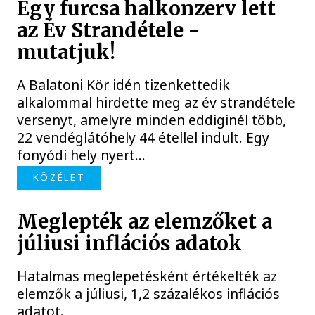
Egy furcsa halkonzerv lett
az Év Strandétele -
mutatjuk!
A Balatoni Kör idén tizenkettedik
alkalommal hirdette meg az év strandétele
versenyt, amelyre minden eddiginél több,
22 vendéglátóhely 44 étellel indult. Egy
fonyódi hely nyert...
KÖZÉLET
Meglepték az elemzőket a
júliusi inflációs adatok
Hatalmas meglepetésként értékelték az
elemzők a júliusi, 1,2 százalékos inflációs
adatot.