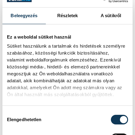
masszírozott Szemerey Zsófiról azt
mondta, a hálóőr begörcsölt, ezt ő a
Beleegyezés
Részletek
A sütikről
fáradtságnak tudja be, mivel csapatában, a
Metzben nem tölt ennyi időt a pályán, ez
pedig már a válogatott hetedik
Ez a weboldal sütiket használ
összecsapása volt a kontinensviadalon. A
Sütiket használunk a tartalmak és hirdetések személyre
szabásához, közösségi funkciók biztosításához,
keretbe egy nappal korábban bekerült
valamint weboldalforgalmunk elemzéséhez. Ezenkívül
balátlövőről, Juhász Grétáról úgy
közösségi média-, hirdető- és elemező partnereinkkel
fogalmazott: tudták, mire képes, szerzett
megosztjuk az Ön weboldalhasználatra vonatkozó
két gólt is, azzal együtt is, hogy az Európa-
adatait, akik kombinálhatják az adatokat más olyan
adatokkal, amelyeket Ön adott meg számukra vagy az
bajnokságba csöppenve ideges volt, ezért
Ön által használt más szolgáltatásokból gyűjtöttek.
volt néhány hibája.
Hozzájárulás kiválasztása
"Amikor behívtuk, akkor ez is volt a terv:
Elengedhetetlen
bele kell kóstolnia, hogy mi az az Európa-