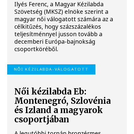
Ilyés Ferenc, a Magyar Kézilabda
Szövetség (MKSZ) elnöke szerint a
magyar női válogatott számára az a
célkitűzés, hogy százszázalékos
teljesítménnyel jusson tovább a
decemberi Európa-bajnokság
csoportköréből.
NŐI KÉZILABDA-VÁLOGATOTT
Női kézilabda Eb:
Montenegró, Szlovénia
és Izland a magyarok
csoportjában
A legutóbbi tornán bronzérmes