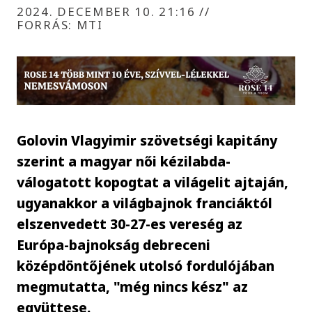
2024. DECEMBER 10. 21:16
//
FORRÁS: MTI
Golovin Vlagyimir szövetségi kapitány
szerint a magyar női kézilabda-
válogatott kopogtat a világelit ajtaján,
ugyanakkor a világbajnok franciáktól
elszenvedett 30-27-es vereség az
Európa-bajnokság debreceni
középdöntőjének utolsó fordulójában
megmutatta, "még nincs kész" az
együttese.