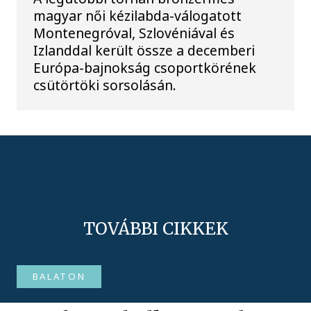
magyar női kézilabda-válogatott
Montenegróval, Szlovéniával és
Izlanddal került össze a decemberi
Európa-bajnokság csoportkörének
csütörtöki sorsolásán.
TOVÁBBI CIKKEK
BALATON