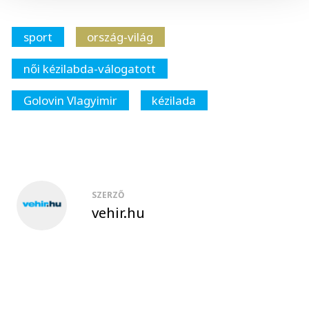
sport
ország-világ
női kézilabda-válogatott
Golovin Vlagyimir
kézilada
SZERZŐ
vehir.hu