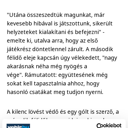
"Utána összeszedtük magunkat, már
kevesebb hibával is játszottunk, sikerült
helyzeteket kialakítani és befejezni" -
emelte ki, utalva arra, hogy az első
játékrész döntetlennel zárult. A második
félidő eleje kapcsán úgy vélekedett, "nagy
akarásnak néha még nyögés a
vége". Rámutatott: együttesének még
sokat kell tapasztalnia ahhoz, hogy
hasonló csatákat meg tudjon nyerni.
A kilenc lövést védő és egy gólt is szerző, a
második félidőben egy ideig a kispadon