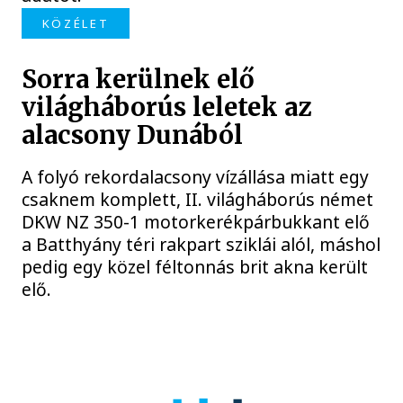
KÖZÉLET
Sorra kerülnek elő
világháborús leletek az
alacsony Dunából
A folyó rekordalacsony vízállása miatt egy
csaknem komplett, II. világháborús német
DKW NZ 350-1 motorkerékpárbukkant elő
a Batthyány téri rakpart sziklái alól, máshol
pedig egy közel féltonnás brit akna került
elő.