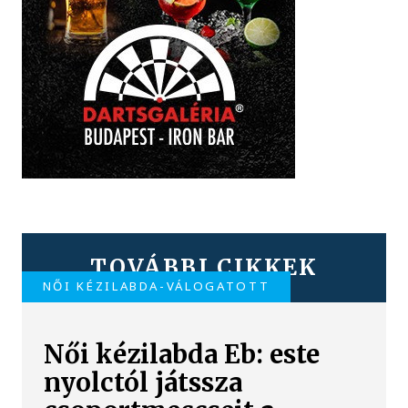
TOVÁBBI CIKKEK
NŐI KÉZILABDA-VÁLOGATOTT
Női kézilabda Eb: este
nyolctól játssza