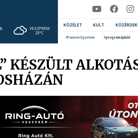
KÖZÉLET
KULT
KÖZÉRDEK
VESZPRÉM
8.
23°C
#Pannon Egyetem
#programajánló
L” KÉSZÜLT ALKOTÁ
ROSHÁZÁN