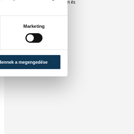
közönséget Veszprémben és
Balatonfüreden.
Marketing
dennek a megengedése