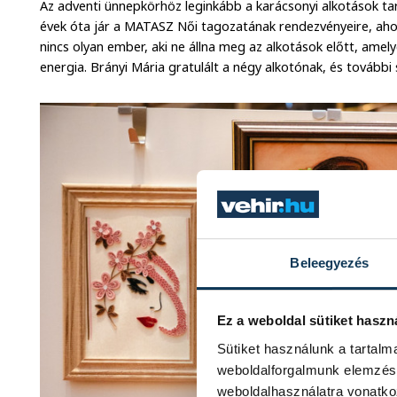
Az adventi ünnepkörhöz leginkább a karácsonyi alkotások ta
évek óta jár a MATASZ Női tagozatának rendezvényeire, ahol t
nincs olyan ember, aki ne állna meg az alkotások előtt, amely
energia. Brányi Mária gratulált a négy alkotónak, és további 
Beleegyezés
Ez a weboldal sütiket haszn
Sütiket használunk a tartal
weboldalforgalmunk elemzésé
weboldalhasználatra vonatko