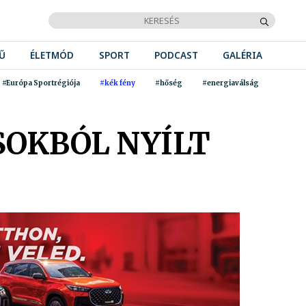
Ű
ÉLETMÓD
SPORT
PODCAST
GALÉRIA
#Európa Sportrégiója
#kék fény
#hőség
#energiaválság
SOKBÓL NYÍLT