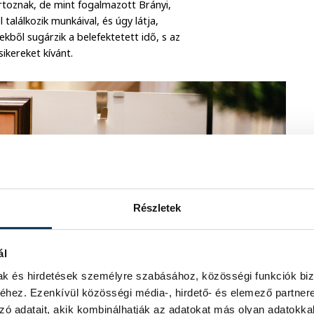
rtoznak, de mint fogalmazott Brányi,
alálkozik munkáival, és úgy látja,
ekből sugárzik a belefektetett idő, s az
sikereket kívánt.
Részletek
ál
mak és hirdetések személyre szabásához, közösségi funkciók biz
hez. Ezenkívül közösségi média-, hirdető- és elemező partner
zó adatait, akik kombinálhatják az adatokat más olyan adatokka