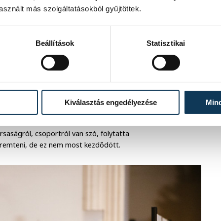
sznált más szolgáltatásokból gyűjtöttek.
Beállítások
Statisztikai
Kiválasztás engedélyezése
Min
etet mondott a városnak, elsősorban
ársaságról, csoportról van szó, folytatta
teremteni, de ez nem most kezdődött.