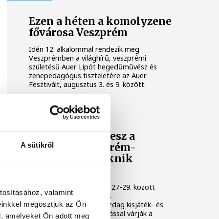
Ezen a héten a komolyzene
fővárosa Veszprém
Idén 12. alkalommal rendezik meg
Veszprémben a világhírű, veszprémi
születésű Auer Lipót hegedűművész és
zenepedagógus tiszteletére az Auer
Fesztivált, augusztus 3. és 9. között.
KULTÚRA
Osvárt Andrea lesz a
A sütikről
megújult Veszprém-
Balaton Filmpiknik
házigazdája
A Filmpikniken augusztus 27-29. között
tosításához, valamint
csaknem hatvan játék- és
einkkel megosztjuk az Ön
dokumentumfilmmel, gazdag kisjáték- és
animációs filmes válogatással várják a
l, amelyeket Ön adott meg