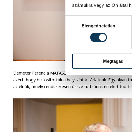
számukra vagy az Ön által ha
Hozzájárulás kiválasztása
Elengedhetetlen
Megtagad
Demeter Ferenc a MATASZ VME elnöke is felszólalt, köszön
azért, hogy biztosították a helyszínt a tárlatnak. Egy olyan t
az elnök, amely rendszeresen össze tud jönni, értéket tud 