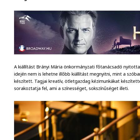
A kiállítást Brányi Mária önkormányzati főtanácsadó nyitott
idején nem is lehetne illőbb kiállítást megnyitni, mint a szób
készített. Tagjai kreatív, ötletgazdag kézimunkákat készítettek
sorakoztatja fel, ami a színességet, sokszínűséget illeti.